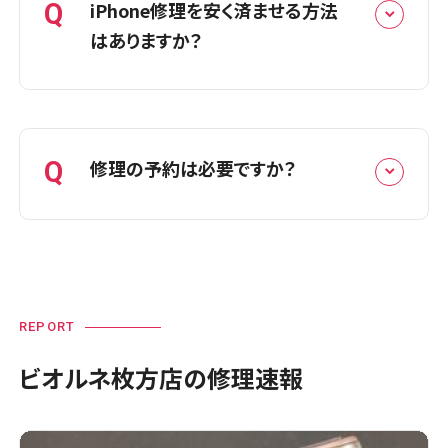
です。修理の際にiPhoneの動作確認を行
Q
iPhone修理を安く済ませる方法
いますので、事前にパスコード（ロック解
はありますか？
除の暗証番号）をご確認ください。
A
iPhone修理は正規店より安価に修理が
可能です。品質を保ちながら、できる限り
Q
修理の予約は必要ですか？
安価に修理サービスをご提供するため、
定期的に価格を見直しておりますので最
新の料金表は、機種別の修理料金表をご
A
予約なしの飛び込みでの修理も承ってお
確認ください。
りますが、ご予約のお客様が優先となり
尚、質にこだわりたい方には、互換パネル
ます。スムーズなご案内のため、お電話ま
REPORT
の他にも、iPhone純正品と同等品質のパ
たはウェブサイトからの事前予約をおす
ネルまでご用意しています。iPhoneバッ
ビオルネ枚方店の修理速報
すめいたします。
テリー交換も予算重視派には安価な通
常バッテリー、利便性も重視したい方に