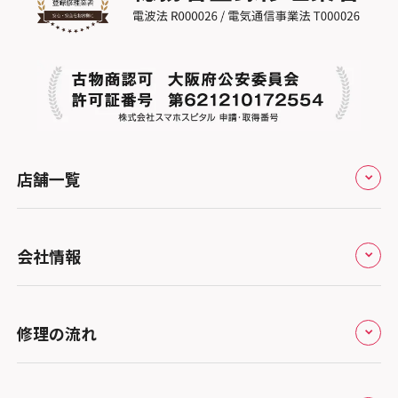
店舗一覧
全国
会社情報
北海道・東北
修理サービスの特長
スマホスピタル大丸札幌
関東
修理の流れ
会社概要
スマホスピタル宇都宮
北陸・甲信越
来店修理の流れ