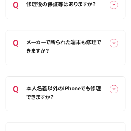
ます。現金でのお支払いだけではなく、ク
Q
修理後の保証等はありますか？
また、水没修理やデータ復旧作業など、
レジットカード払い、QR決済、銀行振り込
端末の状態によってはバックアップをお
みにも対応しております。尚、お支払が確
願いする場合がございます。ご不安な点
認できない状況ではお預かり端末をご返
A
当店にて修理した部品の不具合に関して
がございましたら、受付時にスタッフへお
却致しかねますのであらかじめご了承く
は、最長1年の保証となります。※1※2
Q
メーカーで断られた端末も修理で
気軽にご相談ください。
ださい。
※1パーツや画面パーツの品質によって保証期間が異な
きますか？
ります。詳細は店頭スタッフまでお問い合わせください。
※2無料再修理はパーツの初期不良のみが対象となりま
A
す、自損故障は対象外となります。
メーカー等で修理ができないと言われた
端末の修理実績も多数ございます。ご相
Q
本人名義以外のiPhoneでも修理
談はもちろん無料ですので、店舗までお
できますか？
気軽にご連絡ください。
A
ご本人名義以外のiPhoneでも修理可能