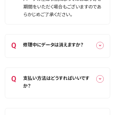
※クレジットカード決済は一部店
期間をいただく場合もございますのであ
舗にて可能です。詳しくはお問い
らかじめご了承ください。
合わせください。
Q
修理中にデータは消えますか？
詳しくはこちら
A
データは消さずに、お預かりした状態の
ままでお返しいたします。当店では基板
Q
支払い方法はどうすればいいです
（データが保存されている部品）はそのま
か？
まに、故障した部品のみを交換する修理
方法をとっているためです。ただし、万が
一に備えて修理前にバックアップを取っ
A
修理完了後にお支払いをお願いしており
ていただくことをおすすめしております。