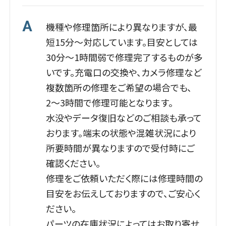
ご署名いただいた免責事項を同
梱の上、端末と一緒にお送りくだ
A
機種や修理箇所により異なりますが、最
さい。
短15分～対応しています。目安としては
30分～1時間弱で修理完了するものが多
03.
いです。充電口の交換や、カメラ修理など
郵送いただいた端末を修理
複数箇所の修理をご希望の場合でも、
お送りいただいた端末がお店に到
2〜3時間で修理可能となります。
着後、修理を行います。
水没やデータ復旧などのご相談も承って
おります。端末の状態や混雑状況により
所要時間が異なりますので受付時にご
確認ください。
04.
修理した端末を返送
修理をご依頼いただく際には修理時間の
目安をお伝えしておりますので、ご安心く
代金引換(現金・クレジットカード
決済)にてお送りします。配達ドラ
ださい。
イバーに料金をお支払い下さい。
パーツの在庫状況によってはお取り寄せ