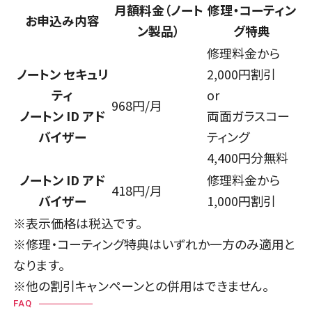
月額料金（ノート
修理・コーティン
お申込み内容
ン製品）
グ特典
修理料金から
ノートン セキュリ
2,000円割引
ティ
or
968
円/月
ノートン ID アド
両面ガラスコー
バイザー
ティング
4,400円分無料
ノートン ID アド
修理料金から
418
円/月
バイザー
1,000円割引
※表示価格は税込です。
※修理・コーティング特典はいずれか一方のみ適用と
なります。
※他の割引キャンペーンとの併用はできません。
FAQ