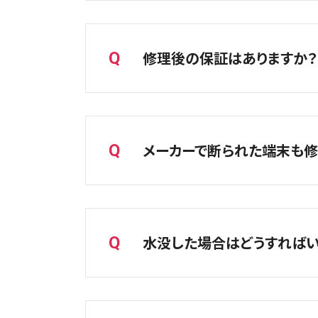
A
修理完了後にお支払いをお願いしてお
また、郵送修理やご希望される場合、
修理後の保証はありますか？
Q
承ください。
詳細についてはお電話にてご確認く
店舗によって一部クレジットカード・
A
ページへ
当店にて修理した部品の不具合に関
）
※パーツや画面パーツの品質によっ
メーカーで断られた端末も修
Q
※修理開始をした時点でアップル社
A
はい、修理できる可能性があります。
メーカーや他店で修理不可と判断さ
水没した場合はどうすればい
Q
まずはお気軽にご相談ください。
A
電源を入れたり充電したりせず、でき