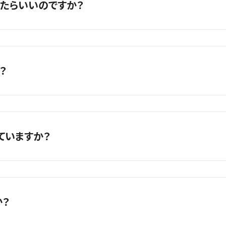
たらいいのですか？
合わせください。ご依頼の際におおよその作業時間をお伝えいたし
修理料金表をご覧いただくか、掲載の無い機種は店舗へご連絡くださ
代など、記載のない料金を請求することはございません。
さい。また店頭で故障状況を確認させていただくとより正確なお見
？
次第修理作業となります、動作等に問題がなければお届けいただ
来ない状況もあるかと思いますのでその際は飛び込みでのご対応も
の他の異常やお見積もりに変動がある場合はご連絡・ご説明をさせて
ます、郵送修理お問合せの際に詳細をお伝えいたします。
す。
ーム
」からお問合せください。
だくことで、より正確なお見積りをご案内できます。
ていますか？
りいたします、実際にお預かりして内部を確認するとお見積もり以
お気軽にご利用ください。
をいただいてから修理を実施いたしますのでご安心ください。
ますので、まずはご依頼される店舗に電話にてご確認ください。WE
等更新に努めておりますが、お急ぎの際は店舗へ直接ご連絡いただ
？