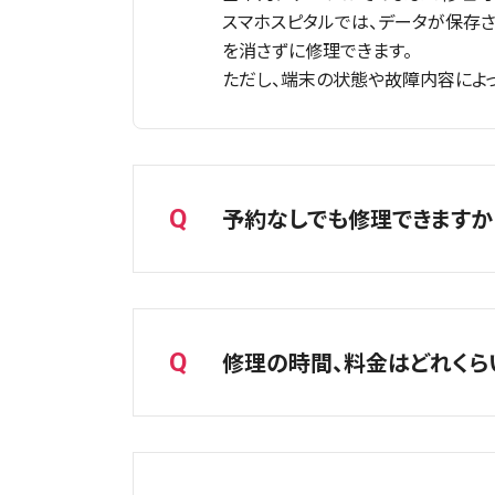
スマホスピタルでは、データが保存
を消さずに修理できます。
ただし、端末の状態や故障内容によ
予約なしでも修理できますか
Q
A
はい、予約なしでもご利用いただけま
ただし、ご予約のお客様を優先してご
修理の時間、料金はどれくら
Q
スムーズな受付をご希望の場合は、
A
【店頭修理の場合】
iPhone修理の場合はほとんどの