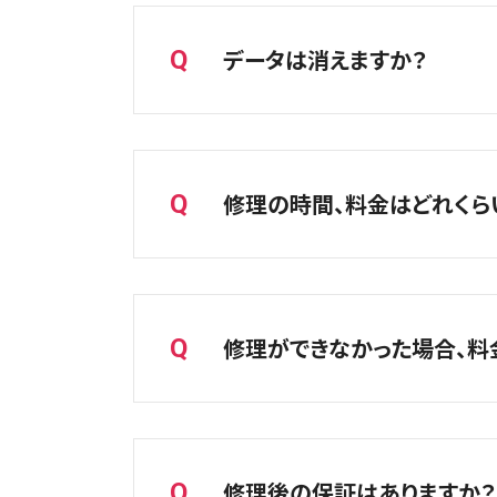
データは消えますか？
Q
A
基本的にデータはそのままで修理い
ただし、万が一に備えバックアップ取
修理の時間、料金はどれくら
Q
A
【店頭修理の場合】
iPhone修理の場合はほとんどの
修理ができなかった場合、料
Q
直接ご希望の店舗までお電話でお問い
所によって変わりますので詳しくは
尚、修理費用以外で作業費やパーツ
A
店頭での修理前のお見積り相談は無
尚、調査後に修理をご依頼いただい
修理後の保証はありますか？
Q