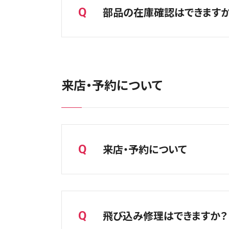
水没後に通電を繰り返すと症状が悪
部品の在庫確認はできますか
Q
スマホスピタルでは水没復旧やデー
A
はい、可能です。
店舗によって在庫状況が異なるため
来店・予約について
取り寄せが必要な場合は入荷予定日
来店・予約について
Q
A
予約なしでもご利用いただけますが
お待ち時間短縮のため、事前予約をお
飛び込み修理はできますか？
Q