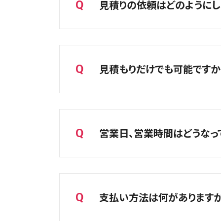
見積りの依頼はどのようにし
Q
直接ご希望の店舗までお電話でお問い
所によって変わりますので詳しくは
尚、修理費用以外で作業費やパーツ
A
【店頭修理の場合】
【郵送修理の場合】
お気軽にお電話（※）でお問合せくだ
見積もりだけでも可能ですか
Q
お送りいただいた端末が店舗に届き
でご相談も大歓迎です。お電話が出
だきます。実際の端末を確認してそ
郵送料金は修理金額によって異なり
【郵送修理の場合】
A
郵送修理に関しては「
はい、お見積りのみでも承っておりま
郵送修理フォ
店頭で端末の状態を確認させていた
営業日、営業時間はどうなっ
Q
※お客様からの情報をもとにお見積
相談だけでも歓迎しておりますので、
積もり金額から変動する際はご了承
A
店舗により営業時間や休業日が異なり
※出来るだけタイムリーにお知らせ
支払い方法は何がありますか
Q
しくお願いいたします。