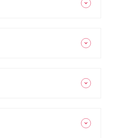
ます。修理費用はiPhoneの機種や修理箇
い。
積もりが可能ですので「WEB予約」から店頭
いた当日～翌日までにはご返送させていた
いたしております。
いただきます。
外の故障個所がある場合もございます、お見
B予約は24時間受付を行っております。
くのが確実です。ご理解とご協力を何卒よろ