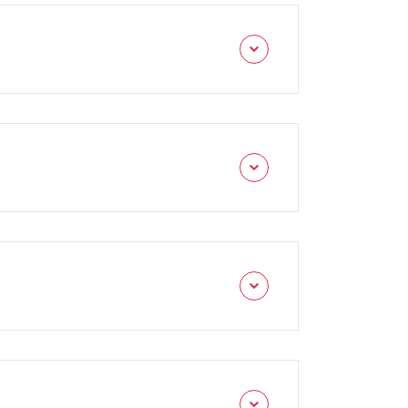
在庫状況や混雑状況によって、異なりますので
ます。修理費用はiPhoneの機種や修理箇
い。
調査費用としてを頂戴します。
安心ください。