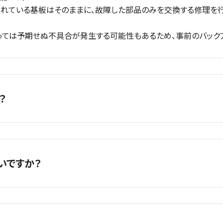
されている基板はそのままに、故障した部品のみを交換する修理を行
っては予期せぬ不具合が発生する可能性もあるため、事前のバックア
？
す。
案内しておりますので、混雑状況によってはお待ちいただく場合があ
いですか？
WEB予約またはお電話での事前予約をおすすめします。
修理で３０分〜１時間程度となります。iPhone以外の修理時間は、