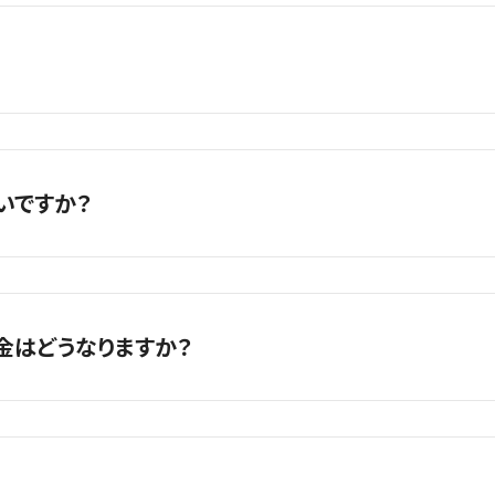
たします。
得を推奨しております。
いですか？
修理で３０分〜１時間程度となります。iPhone以外の修理時間は、
金はどうなりますか？
合わせください。ご依頼の際におおよその作業時間をお伝えいたし
修理料金表をご覧いただくか、掲載の無い機種は店舗へご連絡くださ
代など、記載のない料金を請求することはございません。
料です。実際に修理可否の判断を行うのに、調査が必要な場合は、
た場合は、修理費用に含まれ、重複してご請求はいたしませんのでご