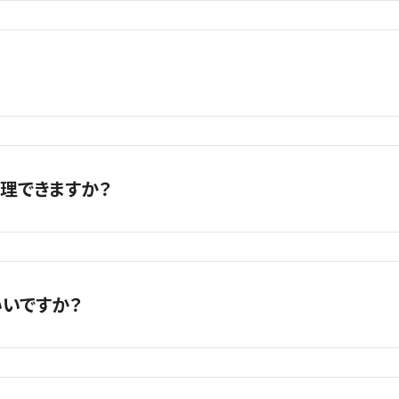
ります。現金、クレジットカード払い、QR決済にも対応しております
銀行振込にも対応しております。尚、お支払が確認できない状況では
ださい。
QR決済等の対応ブランドや対応可否が異なります。お手数ですがお
しては、最長1年間の保証となりますので無料にて再修理を行わせ
て保証期間が異なります。詳細は店頭スタッフまでお問い合わせくだ
理できますか？
からの正式な修理サービスは対象外として受けられなくなる可能性
れた端末でも、多数の修理実績がございます。
いですか？
るだけ早くご相談ください。