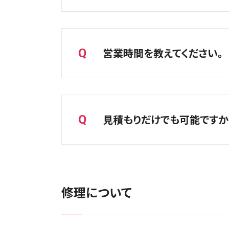
A
はい、飛び込み修理も承っております
受付状況や部品在庫によってご案内
営業時間を教えてください。
Q
A
営業時間・定休日は店舗によって異な
各店舗ページをご確認いただくか、
見積もりだけでも可能ですか
Q
（
店舗一覧ページへ
）
A
はい、可能です。
修理をするか迷われている場合でも
修理について