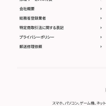
スマホスピタル難波
スマホスピタル福岡天神
スマホスピタル テルル新越谷
スマホスピタル 大府
スマホスピタル高知
会社概要
スマホスピタル高槻
スマホスピタル熊本下通
スマホスピタル テルル草加花栗
スマホスピタル 西枇杷島
総務省登録業者
スマホスピタルイオンタウン茨木太田
スマホスピタル GODOモバイル大分府内町
スマホスピタル テルル東川口
スマホスピタル 尾張旭
スマホスピタル江坂
特定商取引法に関する表記
スマホスピタル沖縄美里
スマホスピタル船橋FACE
スマホスピタル ゲオデジタルベース名古屋焼
山
スマホスピタルくずはモール
プライバシーポリシー
スマホスピタル柏
スマホスピタル知多
スマホスピタルビオルネ枚方
郵送修理依頼
スマホスピタル 佐倉
スマホスピタル平和が丘
スマホスピタル住道オペラパーク
スマホスピタル テルル松戸五香
スマホスピタル春日井勝川
スマホスピタル東大阪ロンモール布施
スマホスピタル テルル南流山
スマホスピタル堺
スマホスピタル テルル宮野木
スマホスピタル 堺出張所
スマホスピタル千葉
スマホスピタル京都河原町
スマホスピタル 東京大手町
スマホスピタル by デジホ 京都駅前
スマホスピタル 大森
スマホ、パソコン、ゲーム機、ネッ