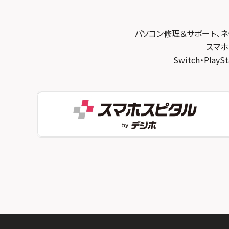
スマホスピタル宇治槙島
スマホスピタル練馬
スマホスピタル烏丸
スマホスピタル 神田
パソコン修理＆サポート、ネ
スマホスピタル 京都宇治
スマホ
スマホスピタル三軒茶屋
Switch・Pl
スマホスピタル 福知山
スマホスピタル秋葉原
スマホスピタル神戸三宮
スマホスピタル 新宿
スマホスピタル西宮北口
スマホスピタル 自由が丘
スマホスピタル by デジホ 姫路キャスパ
スマホスピタルオリナス錦糸町
スマホスピタル伊丹
スマホスピタル テルル成増
スマホスピタル奈良生駒
スマホスピタル池袋
スマホスピタル和歌山
スマホスピタル八王子
スマホスピタル町田
スマホスピタル吉祥寺