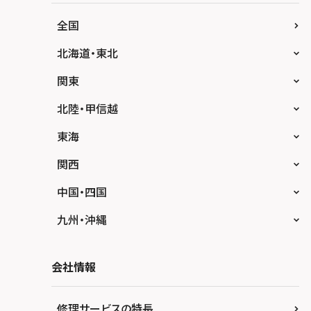
全国
北海道・東北
スマホスピタル大丸札幌
関東
スマホスピタル宇都宮
北陸・甲信越
スマホスピタル 高崎
スマホスピタルアル・プラザ小松
東海
スマホスピタル鴻巣
スマホスピタル 北陸総合修理センター
スマホスピタル岐阜
関西
スマホスピタル テルル三芳
スマホスピタル 長野
スマホスピタル 浜松
スマホスピタル 大阪梅田
中国・四国
スマホスピタル 熊谷
スマホスピタル静岡パルコ
スマホスピタル by デジホ 梅田地下（うめち
スマホスピタル 松江
九州・沖縄
か）
スマホスピタル ゲオデジタルベース川口元郷
スマホスピタル 藤枝
スマホスピタル岡山駅前
スマホスピタル by デジホ マークイズ福岡も
スマホスピタル京橋
もち
スマホスピタル埼玉大宮
会社情報
スマホスピタル名古屋駅前
スマホスピタル高松
スマホスピタル by デジホ天王寺ミオ
スマホスピタル 香椎九産大前
スマホスピタル テルル蒲生
スマホスピタル名古屋金山
スマホスピタル西条
修理サービスの特長