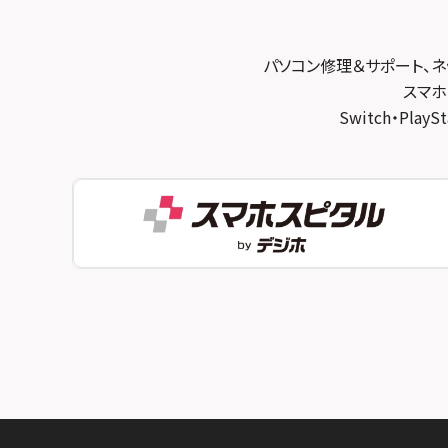
スマホスピタル宇治槙島
スマホスピタル練馬
スマホスピタル烏丸
スマホスピタル 神田
パソコン修理＆サポート、ネ
スマホスピタル 京都宇治
スマホ
スマホスピタル三軒茶屋
Switch・Pl
スマホスピタル 福知山
スマホスピタル秋葉原
スマホスピタル神戸三宮
スマホスピタル 新宿
スマホスピタル西宮北口
スマホスピタル 自由が丘
スマホスピタル by デジホ 姫路キャスパ
スマホスピタルオリナス錦糸町
スマホスピタル伊丹
スマホスピタル テルル成増
スマホスピタル奈良生駒
スマホスピタル池袋
スマホスピタル和歌山
スマホスピタル八王子
スマホスピタル町田
スマホスピタル吉祥寺