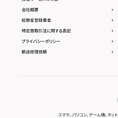
スマホスピタル難波
スマホスピタル福岡天神
スマホスピタル テルル新越谷
スマホスピタル 大府
スマホスピタル高知
会社概要
スマホスピタル高槻
スマホスピタル熊本下通
スマホスピタル テルル草加花栗
スマホスピタル 西枇杷島
総務省登録業者
スマホスピタルイオンタウン茨木太田
スマホスピタル GODOモバイル大分府内町
スマホスピタル テルル東川口
スマホスピタル 尾張旭
スマホスピタル江坂
特定商取引法に関する表記
スマホスピタル沖縄美里
スマホスピタル船橋FACE
スマホスピタル ゲオデジタルベース名古屋焼
山
スマホスピタルくずはモール
プライバシーポリシー
スマホスピタル柏
スマホスピタル知多
スマホスピタルビオルネ枚方
郵送修理依頼
スマホスピタル 佐倉
スマホスピタル平和が丘
スマホスピタル住道オペラパーク
スマホスピタル テルル松戸五香
スマホスピタル春日井勝川
スマホスピタル東大阪ロンモール布施
スマホスピタル テルル南流山
スマホスピタル堺
スマホスピタル テルル宮野木
スマホスピタル 堺出張所
スマホスピタル千葉
スマホスピタル京都河原町
スマホスピタル 東京大手町
スマホスピタル by デジホ 京都駅前
スマホスピタル 大森
スマホ、パソコン、ゲーム機、ネッ