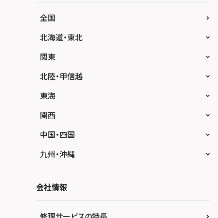
全国
北海道・東北
スマホスピタル大丸札幌
関東
スマホスピタル宇都宮
北陸・甲信越
スマホスピタル 高崎
スマホスピタルアル・プラザ小松
東海
スマホスピタル鴻巣
スマホスピタル 北陸総合修理センター
スマホスピタル岐阜
関西
スマホスピタル テルル三芳
スマホスピタル 長野
スマホスピタル 浜松
スマホスピタル 大阪梅田
中国・四国
スマホスピタル 熊谷
スマホスピタル静岡パルコ
スマホスピタル by デジホ 梅田地下（うめち
スマホスピタル 松江
九州・沖縄
か）
スマホスピタル ゲオデジタルベース川口元郷
スマホスピタル 藤枝
スマホスピタル岡山駅前
スマホスピタル by デジホ マークイズ福岡も
スマホスピタル京橋
もち
スマホスピタル埼玉大宮
会社情報
スマホスピタル名古屋駅前
スマホスピタル高松
スマホスピタル by デジホ天王寺ミオ
スマホスピタル 香椎九産大前
スマホスピタル テルル蒲生
スマホスピタル名古屋金山
スマホスピタル西条
修理サービスの特長