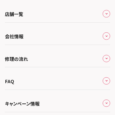
スマホスピタル 堺出張所
スマホスピタル千葉
店舗一覧
スマホスピタル京都河原町
スマホスピタル 東京大手町
スマホスピタル by デジホ 京都駅前
スマホスピタル 大森
全国
会社情報
スマホスピタル宇治槙島
スマホスピタル練馬
北海道・東北
スマホスピタル烏丸
スマホスピタル 神田
修理サービスの特長
スマホスピタル大丸札幌
関東
修理の流れ
スマホスピタル 京都宇治
スマホスピタル三軒茶屋
会社概要
スマホスピタル宇都宮
北陸・甲信越
スマホスピタル 福知山
来店修理の流れ
スマホスピタル秋葉原
総務省登録業者
スマホスピタル 高崎
スマホスピタルアル・プラザ小松
東海
FAQ
スマホスピタル神戸三宮
郵送修理の流れ
スマホスピタル 新宿
スマホスピタル鴻巣
特定商取引法に関する表記
スマホスピタル 北陸総合修理センター
スマホスピタル岐阜
関西
よくあるご質問
スマホスピタル西宮北口
スマホスピタル テルル三芳
スマホスピタル 自由が丘
スマホスピタル 長野
プライバシーポリシー
スマホスピタル 浜松
スマホスピタル 大阪梅田
キャンペーン情報
中国・四国
スマホスピタル by デジホ 姫路キャスパ
スマホスピタル 熊谷
スマホスピタルオリナス錦糸町
スマホスピタル静岡パルコ
郵送修理依頼
スマホスピタル by デジホ 梅田地下（うめちか）
スマホスピタル 松江