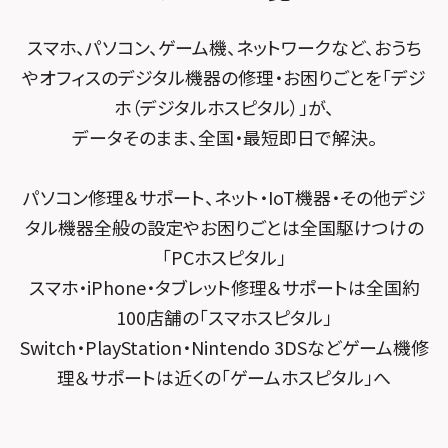
スマホスピタル 小田原
POSレジ緊急サポート
スマホスピタル テルル南流山
Surface修理メニュー
スマホスピタル堺
スマホ、パソコン、ゲーム機、ネットワークなど、おうち
スマホスピタル たまプラーザ駅前
スマホスピタル テルル宮野木
やオフィスのデジタル機器の修理・お困りごとを「デジ
スマホスピタル 堺出張所
スマホスピタル 登戸・向ヶ丘遊園
ホ（デジタルホスピタル）」が、
スマホスピタル千葉
スマホスピタル京都河原町
データそのまま、全国・最短即日で解決。
スマホスピタル 武蔵小杉
スマホスピタル 東京大手町
スマホスピタル by デジホ 京都駅前
スマホスピタル横浜駅前
パソコン修理＆サポート、ネット・IoT機器・その他デジ
スマホスピタル 大森
スマホスピタル宇治槙島
タル機器全般の設定やお困りごとは全国駆けつけの
スマホスピタル横浜関内
スマホスピタル練馬
スマホスピタル烏丸
「PCホスピタル」
スマホスピタル テルル上大岡
スマホ・iPhone・タブレット修理＆サポートは全国約
スマホスピタル 神田
スマホスピタル 京都宇治
100店舗の「スマホスピタル」
スマホスピタル三軒茶屋
スマホスピタル 福知山
Switch・PlayStation・Nintendo 3DSなどゲーム機修
理＆サポートは近くの「ゲームホスピタル」へ
スマホスピタル秋葉原
スマホスピタル神戸三宮
スマホスピタル 新宿
スマホスピタル西宮北口