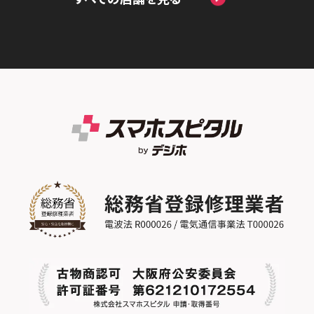
スマホスピタル by デジホ天王寺ミオ
スマホスピタル名古屋金山
スマホスピタル テルル蒲生
スマホスピタル 香椎九産大前
スマホスピタル西条
スマホスピタル難波
スマホスピタル 大府
スマホスピタル テルル新越谷
スマホスピタル福岡天神
スマホスピタル高知
スマホスピタル高槻
スマホスピタル 西枇杷島
スマホスピタル テルル草加花栗
スマホスピタル熊本下通
スマホスピタルイオンタウン茨木太田
スマホスピタル 尾張旭
スマホスピタル テルル東川口
スマホスピタル GODOモバイル大分府内町
スマホスピタル江坂
スマホスピタル ゲオデジタルベース名古屋
スマホスピタル船橋FACE
スマホスピタル沖縄美里
焼山
スマホスピタルくずはモール
スマホスピタル柏
スマホスピタル知多
スマホスピタルビオルネ枚方
スマホスピタル 佐倉
スマホスピタル平和が丘
スマホスピタル住道オペラパーク
スマホスピタル テルル松戸五香
スマホスピタル春日井勝川
スマホスピタル東大阪ロンモール布施
スマホスピタル テルル南流山
スマホスピタル堺
スマホスピタル テルル宮野木