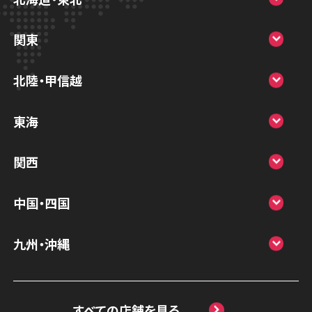
スマホスピタル大丸札幌
関東
スマホスピタル宇都宮
北陸・甲信越
スマホスピタル 高崎
スマホスピタルアル・プラザ小松
東海
スマホスピタル鴻巣
スマホスピタル 北陸総合修理センター
スマホスピタル岐阜
関西
スマホスピタル テルル三芳
スマホスピタル 長野
スマホスピタル 浜松
スマホスピタル 大阪梅田
スマホスピタル 熊谷
中国・四国
スマホスピタル静岡パルコ
スマホスピタル by デジホ 梅田地下（うめち
スマホスピタル ゲオデジタルベース川口元
スマホスピタル 松江
九州・沖縄
か）
スマホスピタル 藤枝
郷
スマホスピタル岡山駅前
スマホスピタル by デジホ マークイズ福岡
スマホスピタル京橋
スマホスピタル名古屋駅前
スマホスピタル埼玉大宮
ももち
スマホスピタル高松
すべての店舗を見る