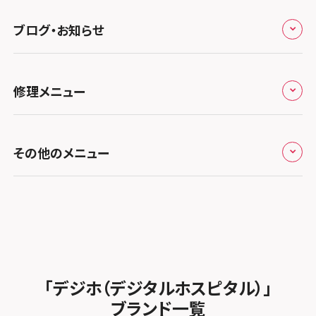
九州・沖縄
ノートン申込みキャンペーン
スマホスピタル伊丹
スマホスピタル ゲオデジタルベース川口元郷
スマホスピタル 藤枝
スマホスピタル テルル成増
スマホスピタル京橋
ブログ・お知らせ
スマホスピタル岡山駅前
スマホスピタル by デジホ マークイズ福岡もも
ち
キャンペーン一覧
スマホスピタル奈良生駒
スマホスピタル埼玉大宮
スマホスピタル名古屋駅前
スマホスピタル by デジホ天王寺ミオ
スマホスピタル池袋
スマホスピタル高松
お役立ち情報
スマホスピタル 香椎九産大前
スマホスピタル テルル蒲生
スマホスピタル和歌山
スマホスピタル名古屋金山
修理メニュー
スマホスピタル難波
スマホスピタル西条
スマホスピタル八王子
お知らせ
スマホスピタル福岡天神
スマホスピタル テルル新越谷
スマホスピタル 大府
スマホスピタル高槻
スマホスピタル高知
スマホスピタル町田
修理メニュー トップ
スマホスピタル熊本下通
スマホスピタル テルル草加花栗
スマホスピタル 西枇杷島
その他のメニュー
スマホスピタルイオンタウン茨木太田
スマホスピタル吉祥寺
iPhone修理メニュー
スマホスピタル GODOモバイル大分府内町
スマホスピタル テルル東川口
スマホスピタル 尾張旭
スマホスピタル江坂
スマホスピタル立川
加盟店募集
スマホスピタル沖縄美里
iPad修理メニュー
スマホスピタル船橋FACE
スマホスピタル ゲオデジタルベース名古屋焼山
スマホスピタルくずはモール
スマホスピタル厚木ガーデンシティ
スタッフ募集
Android修理メニュー
スマホスピタル柏
スマホスピタル知多
スマホスピタルビオルネ枚方
スマホスピタルイオン相模原
法人サービス
ゲーム機修理メニュー
スマホスピタル 佐倉
スマホスピタル平和が丘
スマホスピタル住道オペラパーク
「デジホ（デジタルホスピタル）」
スマホスピタル藤沢
FCNTスマートフォン修理
スマホスピタル テルル松戸五香
MacBook修理メニュー
ブランド一覧
スマホスピタル春日井勝川
スマホスピタル東大阪ロンモール布施