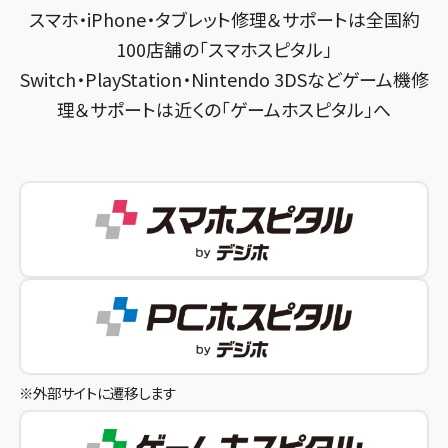
スマホ・iPhone・タブレット修理＆サポートは全国約
スマホスピタル 神田
スマホスピタル 京都宇治
100店舗の「スマホスピタル」
スマホスピタル三軒茶屋
スマホスピタル 福知山
Switch・PlayStation・Nintendo 3DSなどゲーム機修
理＆サポートは近くの「ゲームホスピタル」へ
スマホスピタル秋葉原
スマホスピタル神戸三宮
スマホスピタル 新宿
スマホスピタル西宮北口
スマホスピタル 自由が丘
スマホスピタル by デジホ 姫路キャスパ
スマホスピタルオリナス錦糸町
スマホスピタル伊丹
スマホスピタル テルル成増
スマホスピタル奈良生駒
スマホスピタル池袋
スマホスピタル和歌山
スマホスピタル八王子
※外部サイトに遷移します
スマホスピタル町田