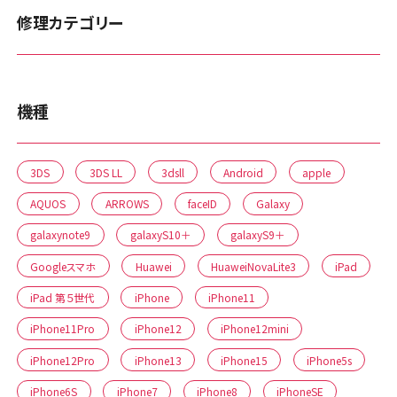
修理カテゴリー
機種
3DS
3DS LL
3dsll
Android
apple
AQUOS
ARROWS
faceID
Galaxy
galaxynote9
galaxyS10＋
galaxyS9＋
Googleスマホ
Huawei
HuaweiNovaLite3
iPad
iPad 第５世代
iPhone
iPhone11
iPhone11Pro
iPhone12
iPhone12mini
iPhone12Pro
iPhone13
iPhone15
iPhone5s
iPhone6S
iPhone7
iPhone8
iPhoneSE