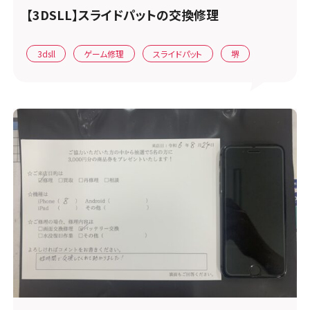
【3DSLL】スライドパットの交換修理
3dsll
ゲーム修理
スライドパット
堺