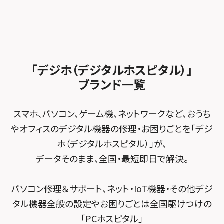
加盟店募集
スマホスピタル沖縄美里
iPad修理メニュー
スマホスピタル船橋FACE
スマホスピタル ゲオデジタルベース名古屋焼山
スマホスピタルくずはモール
スタッフ募集
Android修理メニュー
スマホスピタル柏
スマホスピタル知多
スマホスピタルビオルネ枚方
法人サービス
ゲーム機修理メニュー
スマホスピタル 佐倉
スマホスピタル平和が丘
スマホスピタル住道オペラパーク
「デジホ（デジタルホスピタル）」
FCNTスマートフォン修理
スマホスピタル テルル松戸五香
MacBook修理メニュー
ブランド一覧
スマホスピタル春日井勝川
スマホスピタル東大阪ロンモール布施
POSレジ緊急サポート
スマホスピタル テルル南流山
Surface修理メニュー
スマホスピタル堺
スマホ、パソコン、ゲーム機、ネットワークなど、おうち
スマホスピタル テルル宮野木
やオフィスのデジタル機器の修理・お困りごとを「デジ
スマホスピタル 堺出張所
ホ（デジタルホスピタル）」が、
スマホスピタル千葉
スマホスピタル京都河原町
データそのまま、全国・最短即日で解決。
スマホスピタル 東京大手町
スマホスピタル by デジホ 京都駅前
パソコン修理＆サポート、ネット・IoT機器・その他デジ
スマホスピタル 大森
スマホスピタル宇治槙島
タル機器全般の設定やお困りごとは全国駆けつけの
スマホスピタル練馬
スマホスピタル烏丸
「PCホスピタル」