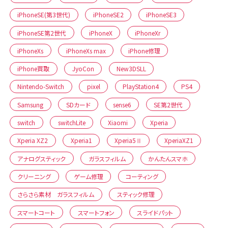
iPhoneSE(第3世代)
iPhoneSE2
iPhoneSE3
iPhoneSE第2世代
iPhoneX
iPhoneXr
iPhoneXs
iPhoneXs max
iPhone修理
iPhone買取
JyoCon
New3DSLL
Nintendo-Switch
pixel
PlayStation4
PS4
Samsung
SDカード
sense6
SE第2世代
switch
switchLite
Xiaomi
Xperia
Xperia XZ2
Xperia1
Xperia5Ⅱ
XperiaXZ1
アナログスティック
ガラスフィルム
かんたんスマホ
クリーニング
ゲーム修理
コーティング
さらさら素材 ガラスフィルム
スティック修理
スマートコート
スマートフォン
スライドパット