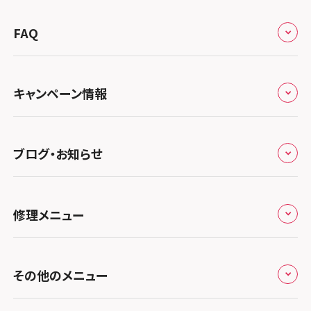
来店修理の流れ
総務省登録業者
スマホスピタル 高崎
スマホスピタルアル・プラザ小松
東海
FAQ
郵送修理の流れ
スマホスピタル鴻巣
特定商取引法に関する表記
スマホスピタル 北陸総合修理センター
スマホスピタル岐阜
関西
よくあるご質問
スマホスピタル テルル三芳
スマホスピタル 長野
プライバシーポリシー
スマホスピタル 浜松
スマホスピタル 大阪梅田
キャンペーン情報
中国・四国
スマホスピタル 熊谷
スマホスピタル静岡パルコ
郵送修理依頼
スマホスピタル by デジホ 梅田地下（うめちか）
スマホスピタル 松江
九州・沖縄
ノートン申込みキャンペーン
スマホスピタル ゲオデジタルベース川口元郷
スマホスピタル 藤枝
スマホスピタル京橋
ブログ・お知らせ
スマホスピタル岡山駅前
スマホスピタル by デジホ マークイズ福岡もも
ち
キャンペーン一覧
スマホスピタル埼玉大宮
スマホスピタル名古屋駅前
スマホスピタル by デジホ天王寺ミオ
スマホスピタル高松
お役立ち情報
スマホスピタル 香椎九産大前
スマホスピタル テルル蒲生
スマホスピタル名古屋金山
修理メニュー
スマホスピタル難波
スマホスピタル西条
お知らせ
スマホスピタル福岡天神
スマホスピタル テルル新越谷
スマホスピタル 大府
スマホスピタル高槻
スマホスピタル高知
修理メニュー トップ
スマホスピタル熊本下通
スマホスピタル テルル草加花栗
スマホスピタル 西枇杷島
その他のメニュー
スマホスピタルイオンタウン茨木太田
iPhone修理メニュー
スマホスピタル GODOモバイル大分府内町
スマホスピタル テルル東川口
スマホスピタル 尾張旭
スマホスピタル江坂