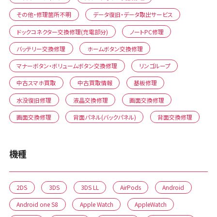
その他・修理箇所不明
データ復旧・データ取出サービス
ドックコネクター交換修理(充電部分)
ノートPC修理
バッテリー交換修理
ホームボタン交換修理
マナーボタン・ボリュームボタン交換修理
リンゴループ
中古スマホ買取
中古買取情報
基板修理
水没復旧修理
液晶交換修理
画面交換修理
画面交換修理
背面パネル(バックパネル)
背面交換修理
機種
2DS
3DS
3DS LL
AirPods
Android
Android one S8
Apple Watch
AppleWatch