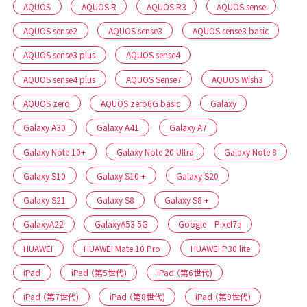
AQUOS
AQUOS R
AQUOS R3
AQUOS sense
AQUOS sense2
AQUOS sense3
AQUOS sense3 basic
AQUOS sense3 plus
AQUOS sense4
AQUOS sense4 plus
AQUOS Sense7
AQUOS Wish3
AQUOS zero
AQUOS zero6G basic
Galaxy
Galaxy A30
Galaxy A41
Galaxy A7
Galaxy Note 10+
Galaxy Note 20 Ultra
Galaxy Note 8
Galaxy S10
Galaxy S10 +
Galaxy S20
Galaxy S21
Galaxy S8
Galaxy S8 +
GalaxyA22
GalaxyA53 5G
Google Pixel7a
HUAWEI
HUAWEI Mate 10 Pro
HUAWEI P30 lite
iPad
iPad （第5世代)
iPad （第6世代)
iPad （第7世代)
iPad （第8世代)
iPad （第9世代)