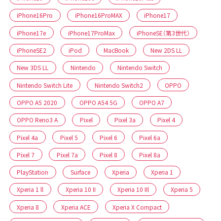
iPhone16Pro
iPhone16ProMAX
iPhone17
iPhone17e
iPhone17ProMax
iPhoneSE（第3世代）
iPhoneSE2
iPod
MacBook
New 2DS LL
New 3DS LL
Nintendo
Nintendo Switch
Nintendo Switch Lite
Nintendo Switch2
OPPO
OPPO A5 2020
OPPO A54 5G
OPPO A7
OPPO Reno3 A
Pixel
Pixel 3a
Pixel 4
Pixel 4a
Pixel 5
Pixel 6
Pixel 6a
Pixel 7
Pixel 7a
Pixel 8
Pixel 8a
PlayStation
Surface
Xperia
Xperia 1
Xperia 1 ll
Xperia 10 II
Xperia 10 IIl
Xperia 5
Xperia 8
Xperia ACE
Xperia X Compact