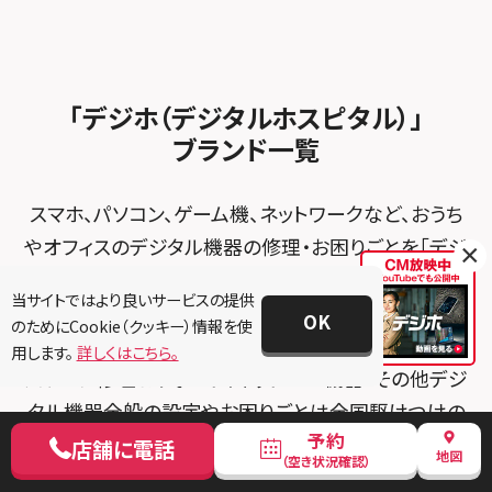
スマホスピタル ゲオデジタルベース名古屋焼山
スマホスピタルくずはモール
スタッフ募集
Android修理メニュー
スマホスピタル柏
スマホスピタル知多
スマホスピタルビオルネ枚方
法人サービス
ゲーム機修理メニュー
スマホスピタル 佐倉
スマホスピタル平和が丘
スマホスピタル住道オペラパーク
「デジホ（デジタルホスピタル）」
FCNTスマートフォン修理
スマホスピタル テルル松戸五香
MacBook修理メニュー
ブランド一覧
スマホスピタル春日井勝川
スマホスピタル東大阪ロンモール布施
POSレジ緊急サポート
スマホスピタル テルル南流山
Surface修理メニュー
スマホスピタル堺
スマホ、パソコン、ゲーム機、ネットワークなど、おうち
スマホスピタル テルル宮野木
やオフィスのデジタル機器の修理・お困りごとを「デジ
スマホスピタル 堺出張所
×
ホ（デジタルホスピタル）」が、
スマホスピタル千葉
スマホスピタル京都河原町
当サイトではより良いサービスの提供
データそのまま、全国・最短即日で解決。
OK
のためにCookie（クッキー）情報を使
スマホスピタル 東京大手町
スマホスピタル by デジホ 京都駅前
用します。
詳しくはこちら。
パソコン修理＆サポート、ネット・IoT機器・その他デジ
スマホスピタル 大森
スマホスピタル宇治槙島
タル機器全般の設定やお困りごとは全国駆けつけの
スマホスピタル練馬
スマホスピタル烏丸
予約
「PCホスピタル」
店舗に電話
地図
（空き状況確認）
スマホ・iPhone・タブレット修理＆サポートは全国約
スマホスピタル 神田
スマホスピタル 京都宇治