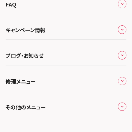
総務省登録業者
スマホスピタル 高崎
スマホスピタルアル・プラザ小松
東海
FAQ
郵送修理の流れ
スマホスピタル鴻巣
特定商取引法に関する表記
スマホスピタル 北陸総合修理センター
スマホスピタル岐阜
関西
よくあるご質問
スマホスピタル テルル三芳
スマホスピタル 長野
プライバシーポリシー
スマホスピタル 浜松
スマホスピタル 大阪梅田
キャンペーン情報
中国・四国
スマホスピタル 熊谷
スマホスピタル静岡パルコ
郵送修理依頼
スマホスピタル by デジホ 梅田地下（うめちか）
スマホスピタル 松江
九州・沖縄
ノートン申込みキャンペーン
スマホスピタル ゲオデジタルベース川口元郷
スマホスピタル 藤枝
スマホスピタル京橋
ブログ・お知らせ
スマホスピタル岡山駅前
スマホスピタル by デジホ マークイズ福岡もも
ち
キャンペーン一覧
スマホスピタル埼玉大宮
スマホスピタル名古屋駅前
スマホスピタル by デジホ天王寺ミオ
スマホスピタル高松
お役立ち情報
スマホスピタル 香椎九産大前
スマホスピタル テルル蒲生
スマホスピタル名古屋金山
修理メニュー
スマホスピタル難波
スマホスピタル西条
お知らせ
スマホスピタル福岡天神
スマホスピタル テルル新越谷
スマホスピタル 大府
スマホスピタル高槻
スマホスピタル高知
修理メニュー トップ
スマホスピタル熊本下通
スマホスピタル テルル草加花栗
スマホスピタル 西枇杷島
その他のメニュー
スマホスピタルイオンタウン茨木太田
iPhone修理メニュー
スマホスピタル GODOモバイル大分府内町
スマホスピタル テルル東川口
スマホスピタル 尾張旭
スマホスピタル江坂
加盟店募集
スマホスピタル沖縄美里
iPad修理メニュー
スマホスピタル船橋FACE