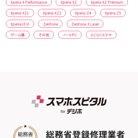
Xperia X Performance
Xperia XZ
Xperia XZ Premium
Xperia XZ1
Xperia XZ2
Xperia Z4
Xperia Z5
Xperia10Ⅵ
ZenFone
ZenFone 3 Laser
ゲーム機
その他
ノートPC
らくらくスマホ