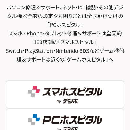
パソコン修理＆サポート、ネット・IoT機器・その他デジ
スマホスピタル 大森
スマホスピタル宇治槙島
タル機器全般の設定やお困りごとは全国駆けつけの
スマホスピタル練馬
スマホスピタル烏丸
「PCホスピタル」
スマホ・iPhone・タブレット修理＆サポートは全国約
スマホスピタル 神田
スマホスピタル 京都宇治
100店舗の「スマホスピタル」
スマホスピタル三軒茶屋
スマホスピタル 福知山
Switch・PlayStation・Nintendo 3DSなどゲーム機修
理＆サポートは近くの「ゲームホスピタル」へ
スマホスピタル秋葉原
スマホスピタル神戸三宮
スマホスピタル 新宿
スマホスピタル西宮北口
スマホスピタル 自由が丘
スマホスピタル by デジホ 姫路キャスパ
スマホスピタルオリナス錦糸町
スマホスピタル伊丹
スマホスピタル テルル成増
スマホスピタル奈良生駒
スマホスピタル池袋
スマホスピタル和歌山