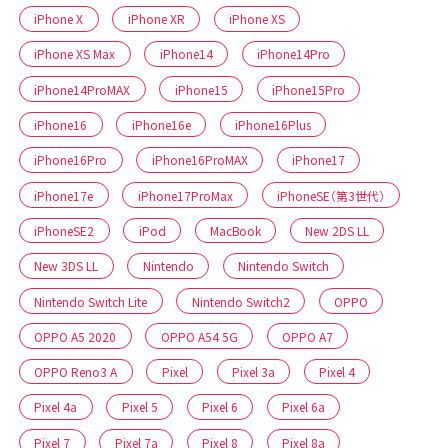
iPhone X
iPhone XR
iPhone XS
iPhone XS Max
iPhone14
iPhone14Pro
iPhone14ProMAX
iPhone15
iPhone15Pro
iPhone16
iPhone16e
iPhone16Plus
iPhone16Pro
iPhone16ProMAX
iPhone17
iPhone17e
iPhone17ProMax
iPhoneSE（第3世代）
iPhoneSE2
iPod
MacBook
New 2DS LL
New 3DS LL
Nintendo
Nintendo Switch
Nintendo Switch Lite
Nintendo Switch2
OPPO
OPPO A5 2020
OPPO A54 5G
OPPO A7
OPPO Reno3 A
Pixel
Pixel 3a
Pixel 4
Pixel 4a
Pixel 5
Pixel 6
Pixel 6a
Pixel 7
Pixel 7a
Pixel 8
Pixel 8a