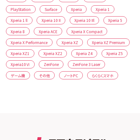
PlayStation
Surface
Xperia
Xperia 1
Xperia 1 ll
Xperia 10 II
Xperia 10 IIl
Xperia 5
Xperia 8
Xperia ACE
Xperia X Compact
Xperia X Performance
Xperia XZ
Xperia XZ Premium
Xperia XZ1
Xperia XZ2
Xperia Z4
Xperia Z5
Xperia10Ⅵ
ZenFone
ZenFone 3 Laser
ゲーム機
その他
ノートPC
らくらくスマホ