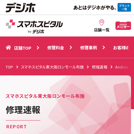
修理料金
修理事例
お客様の声
店舗TOP
メニュー
店舗一覧
修理料金
修理事例
お客様の声
店舗TOP
TOP
スマホスピタル東大阪ロンモール布施
修理速報
Android
スマホスピタル東大阪ロンモール布施
修理速報
REPORT