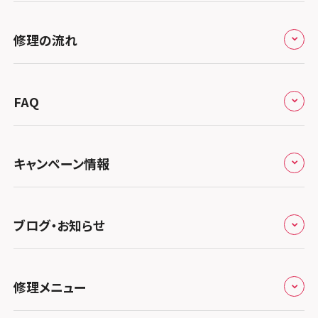
修理サービスの特長
スマホスピタル大丸札幌
関東
修理の流れ
会社概要
スマホスピタル宇都宮
北陸・甲信越
来店修理の流れ
総務省登録業者
スマホスピタル 高崎
スマホスピタルアル・プラザ小松
東海
FAQ
郵送修理の流れ
スマホスピタル鴻巣
特定商取引法に関する表記
スマホスピタル 北陸総合修理センター
スマホスピタル岐阜
関西
よくあるご質問
スマホスピタル テルル三芳
スマホスピタル 長野
プライバシーポリシー
スマホスピタル 浜松
スマホスピタル 大阪梅田
キャンペーン情報
中国・四国
スマホスピタル 熊谷
スマホスピタル静岡パルコ
郵送修理依頼
スマホスピタル by デジホ 梅田地下（うめちか）
スマホスピタル 松江
九州・沖縄
ノートン申込みキャンペーン
スマホスピタル ゲオデジタルベース川口元郷
スマホスピタル 藤枝
スマホスピタル京橋
ブログ・お知らせ
スマホスピタル岡山駅前
スマホスピタル by デジホ マークイズ福岡もも
ち
キャンペーン一覧
スマホスピタル埼玉大宮
スマホスピタル名古屋駅前
スマホスピタル by デジホ天王寺ミオ
スマホスピタル高松
お役立ち情報
スマホスピタル 香椎九産大前
スマホスピタル テルル蒲生
スマホスピタル名古屋金山
修理メニュー
スマホスピタル難波
スマホスピタル西条
お知らせ
スマホスピタル福岡天神
スマホスピタル テルル新越谷
スマホスピタル 大府