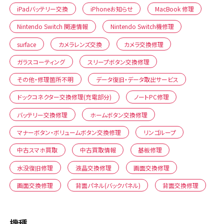
iPadバッテリー交換
iPhoneお知らせ
MacBook 修理
Nintendo Switch 関連情報
Nintendo Switch機修理
surface
カメラレンズ交換
カメラ交換修理
ガラスコーティング
スリープボタン交換修理
その他・修理箇所不明
データ復旧・データ取出サービス
ドックコネクター交換修理(充電部分)
ノートPC修理
バッテリー交換修理
ホームボタン交換修理
マナーボタン・ボリュームボタン交換修理
リンゴループ
中古スマホ買取
中古買取情報
基板修理
水没復旧修理
液晶交換修理
画面交換修理
画面交換修理
背面パネル(バックパネル)
背面交換修理
機種