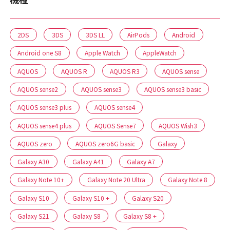
2DS
3DS
3DS LL
AirPods
Android
Android one S8
Apple Watch
AppleWatch
AQUOS
AQUOS R
AQUOS R3
AQUOS sense
AQUOS sense2
AQUOS sense3
AQUOS sense3 basic
AQUOS sense3 plus
AQUOS sense4
AQUOS sense4 plus
AQUOS Sense7
AQUOS Wish3
AQUOS zero
AQUOS zero6G basic
Galaxy
Galaxy A30
Galaxy A41
Galaxy A7
Galaxy Note 10+
Galaxy Note 20 Ultra
Galaxy Note 8
Galaxy S10
Galaxy S10 +
Galaxy S20
Galaxy S21
Galaxy S8
Galaxy S8 +