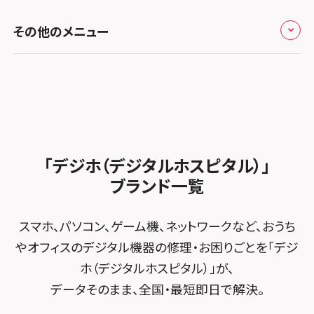
スマホスピタル高槻
スマホスピタル高知
修理メニュー トップ
スマホスピタル熊本下通
スマホスピタル テルル草加花栗
スマホスピタル 西枇杷島
その他のメニュー
スマホスピタルイオンタウン茨木太田
iPhone修理メニュー
スマホスピタル GODOモバイル大分府内町
スマホスピタル テルル東川口
スマホスピタル 尾張旭
スマホスピタル江坂
加盟店募集
スマホスピタル沖縄美里
iPad修理メニュー
スマホスピタル船橋FACE
スマホスピタル ゲオデジタルベース名古屋焼山
スマホスピタルくずはモール
スタッフ募集
Android修理メニュー
スマホスピタル柏
スマホスピタル知多
スマホスピタルビオルネ枚方
法人サービス
ゲーム機修理メニュー
スマホスピタル 佐倉
スマホスピタル平和が丘
スマホスピタル住道オペラパーク
「デジホ（デジタルホスピタル）」
FCNTスマートフォン修理
スマホスピタル テルル松戸五香
MacBook修理メニュー
ブランド一覧
スマホスピタル春日井勝川
スマホスピタル東大阪ロンモール布施
POSレジ緊急サポート
スマホスピタル テルル南流山
Surface修理メニュー
スマホスピタル堺
スマホ、パソコン、ゲーム機、ネットワークなど、おうち
スマホスピタル テルル宮野木
やオフィスのデジタル機器の修理・お困りごとを「デジ
スマホスピタル 堺出張所
ホ（デジタルホスピタル）」が、
スマホスピタル千葉
スマホスピタル京都河原町
データそのまま、全国・最短即日で解決。
スマホスピタル 東京大手町
スマホスピタル by デジホ 京都駅前