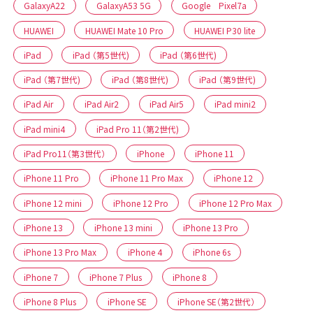
GalaxyA22
GalaxyA53 5G
Google Pixel7a
HUAWEI
HUAWEI Mate 10 Pro
HUAWEI P30 lite
iPad
iPad （第5世代)
iPad （第6世代)
iPad （第7世代)
iPad （第8世代)
iPad （第9世代)
iPad Air
iPad Air2
iPad Air5
iPad mini2
iPad mini4
iPad Pro 11（第2世代)
iPad Pro11（第3世代）
iPhone
iPhone 11
iPhone 11 Pro
iPhone 11 Pro Max
iPhone 12
iPhone 12 mini
iPhone 12 Pro
iPhone 12 Pro Max
iPhone 13
iPhone 13 mini
iPhone 13 Pro
iPhone 13 Pro Max
iPhone 4
iPhone 6s
iPhone 7
iPhone 7 Plus
iPhone 8
iPhone 8 Plus
iPhone SE
iPhone SE（第2世代）