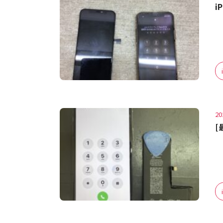
i
20
[