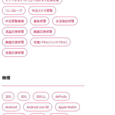
リンゴループ
中古スマホ買取
中古買取情報
基板修理
水没復旧修理
液晶交換修理
画面交換修理
画面交換修理
背面パネル(バックパネル)
背面交換修理
機種
2DS
3DS
3DS LL
AirPods
Android
Android one S8
Apple Watch