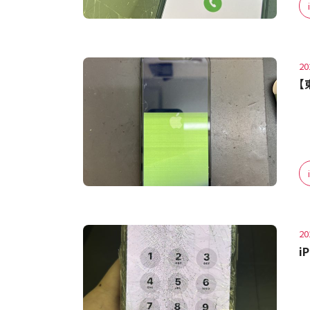
20
【
20
i