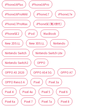
iPhone16Plus
iPhone16Pro
iPhone16ProMAX
iPhone17
iPhone17e
iPhone17ProMax
iPhoneSE（第3世代）
iPhoneSE2
iPod
MacBook
New 2DS LL
New 3DS LL
Nintendo
Nintendo Switch
Nintendo Switch Lite
Nintendo Switch2
OPPO
OPPO A5 2020
OPPO A54 5G
OPPO A7
OPPO Reno3 A
Pixel
Pixel 3a
Pixel 4
Pixel 4a
Pixel 5
Pixel 6
Pixel 6a
Pixel 7
Pixel 7a
Pixel 8