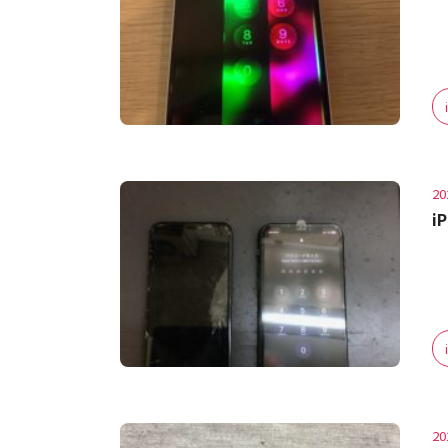
20
i
20