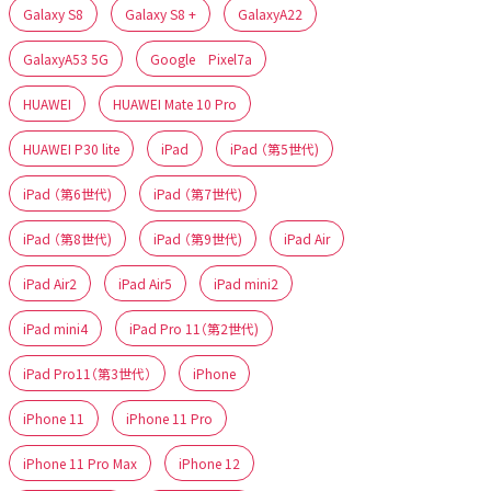
Galaxy S8
Galaxy S8 +
GalaxyA22
GalaxyA53 5G
Google Pixel7a
HUAWEI
HUAWEI Mate 10 Pro
HUAWEI P30 lite
iPad
iPad （第5世代)
iPad （第6世代)
iPad （第7世代)
iPad （第8世代)
iPad （第9世代)
iPad Air
iPad Air2
iPad Air5
iPad mini2
iPad mini4
iPad Pro 11（第2世代)
iPad Pro11（第3世代）
iPhone
iPhone 11
iPhone 11 Pro
iPhone 11 Pro Max
iPhone 12