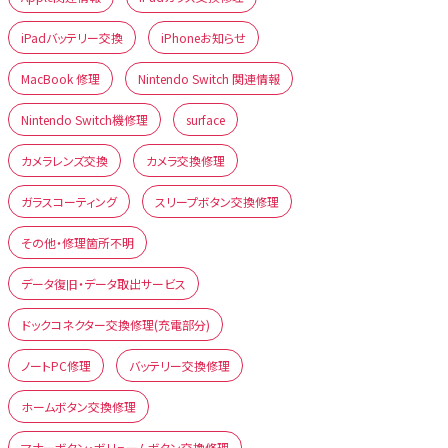
iPadバッテリー交換
iPhoneお知らせ
MacBook 修理
Nintendo Switch 関連情報
Nintendo Switch機修理
surface
カメラレンズ交換
カメラ交換修理
ガラスコーティング
スリープボタン交換修理
その他・修理箇所不明
データ復旧・データ取出サービス
ドックコネクター交換修理(充電部分)
ノートPC修理
バッテリー交換修理
ホームボタン交換修理
マナーボタン・ボリュームボタン交換修理