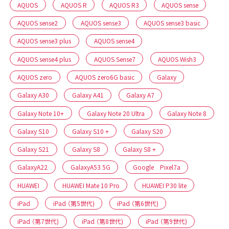
AQUOS
AQUOS R
AQUOS R3
AQUOS sense
AQUOS sense2
AQUOS sense3
AQUOS sense3 basic
AQUOS sense3 plus
AQUOS sense4
AQUOS sense4 plus
AQUOS Sense7
AQUOS Wish3
AQUOS zero
AQUOS zero6G basic
Galaxy
Galaxy A30
Galaxy A41
Galaxy A7
Galaxy Note 10+
Galaxy Note 20 Ultra
Galaxy Note 8
Galaxy S10
Galaxy S10 +
Galaxy S20
Galaxy S21
Galaxy S8
Galaxy S8 +
GalaxyA22
GalaxyA53 5G
Google Pixel7a
HUAWEI
HUAWEI Mate 10 Pro
HUAWEI P30 lite
iPad
iPad （第5世代)
iPad （第6世代)
iPad （第7世代)
iPad （第8世代)
iPad （第9世代)