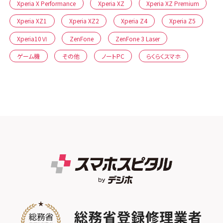
Xperia X Performance
Xperia XZ
Xperia XZ Premium
Xperia XZ1
Xperia XZ2
Xperia Z4
Xperia Z5
Xperia10Ⅵ
ZenFone
ZenFone 3 Laser
ゲーム機
その他
ノートPC
らくらくスマホ