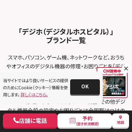
スマホスピタル ゲオデジタルベース名古屋焼山
スマホスピタルくずはモール
スタッフ募集
Android修理メニュー
スマホスピタル柏
スマホスピタル知多
スマホスピタルビオルネ枚方
法人サービス
ゲーム機修理メニュー
スマホスピタル 佐倉
スマホスピタル平和が丘
スマホスピタル住道オペラパーク
「デジホ（デジタルホスピタル）」
FCNTスマートフォン修理
スマホスピタル テルル松戸五香
MacBook修理メニュー
ブランド一覧
スマホスピタル春日井勝川
スマホスピタル東大阪ロンモール布施
POSレジ緊急サポート
スマホスピタル テルル南流山
Surface修理メニュー
スマホスピタル堺
スマホ、パソコン、ゲーム機、ネットワークなど、おうち
スマホスピタル テルル宮野木
やオフィスのデジタル機器の修理・お困りごとを「デジ
スマホスピタル 堺出張所
×
ホ（デジタルホスピタル）」が、
スマホスピタル千葉
スマホスピタル京都河原町
当サイトではより良いサービスの提供
データそのまま、全国・最短即日で解決。
OK
のためにCookie（クッキー）情報を使
スマホスピタル 東京大手町
スマホスピタル by デジホ 京都駅前
用します。
詳しくはこちら。
パソコン修理＆サポート、ネット・IoT機器・その他デジ
スマホスピタル 大森
スマホスピタル宇治槙島
タル機器全般の設定やお困りごとは全国駆けつけの
スマホスピタル練馬
スマホスピタル烏丸
予約
「PCホスピタル」
店舗に電話
地図
（空き状況確認）
スマホ・iPhone・タブレット修理＆サポートは全国約
スマホスピタル 神田
スマホスピタル 京都宇治