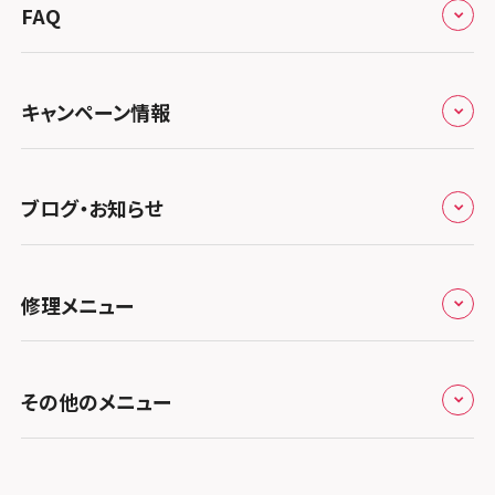
総務省登録業者
スマホスピタル 高崎
スマホスピタルアル・プラザ小松
東海
FAQ
郵送修理の流れ
スマホスピタル鴻巣
特定商取引法に関する表記
スマホスピタル 北陸総合修理センター
スマホスピタル岐阜
関西
よくあるご質問
スマホスピタル テルル三芳
スマホスピタル 長野
プライバシーポリシー
スマホスピタル 浜松
スマホスピタル 大阪梅田
キャンペーン情報
中国・四国
スマホスピタル 熊谷
スマホスピタル静岡パルコ
郵送修理依頼
スマホスピタル by デジホ 梅田地下（うめちか）
スマホスピタル 松江
九州・沖縄
ノートン申込みキャンペーン
スマホスピタル ゲオデジタルベース川口元郷
スマホスピタル 藤枝
スマホスピタル京橋
ブログ・お知らせ
スマホスピタル岡山駅前
スマホスピタル by デジホ マークイズ福岡もも
ち
キャンペーン一覧
スマホスピタル埼玉大宮
スマホスピタル名古屋駅前
スマホスピタル by デジホ天王寺ミオ
スマホスピタル高松
お役立ち情報
スマホスピタル 香椎九産大前
スマホスピタル テルル蒲生
スマホスピタル名古屋金山
修理メニュー
スマホスピタル難波
スマホスピタル西条
お知らせ
スマホスピタル福岡天神
スマホスピタル テルル新越谷
スマホスピタル 大府
スマホスピタル高槻
スマホスピタル高知
修理メニュー トップ
スマホスピタル熊本下通
スマホスピタル テルル草加花栗
スマホスピタル 西枇杷島
その他のメニュー
スマホスピタルイオンタウン茨木太田
iPhone修理メニュー
スマホスピタル GODOモバイル大分府内町
スマホスピタル テルル東川口
スマホスピタル 尾張旭
スマホスピタル江坂
加盟店募集
スマホスピタル沖縄美里
iPad修理メニュー
スマホスピタル船橋FACE