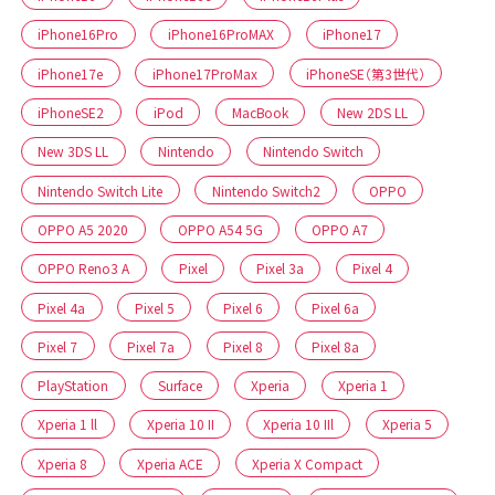
iPhone16Pro
iPhone16ProMAX
iPhone17
iPhone17e
iPhone17ProMax
iPhoneSE（第3世代）
iPhoneSE2
iPod
MacBook
New 2DS LL
New 3DS LL
Nintendo
Nintendo Switch
Nintendo Switch Lite
Nintendo Switch2
OPPO
OPPO A5 2020
OPPO A54 5G
OPPO A7
OPPO Reno3 A
Pixel
Pixel 3a
Pixel 4
Pixel 4a
Pixel 5
Pixel 6
Pixel 6a
Pixel 7
Pixel 7a
Pixel 8
Pixel 8a
PlayStation
Surface
Xperia
Xperia 1
Xperia 1 ll
Xperia 10 II
Xperia 10 IIl
Xperia 5
Xperia 8
Xperia ACE
Xperia X Compact