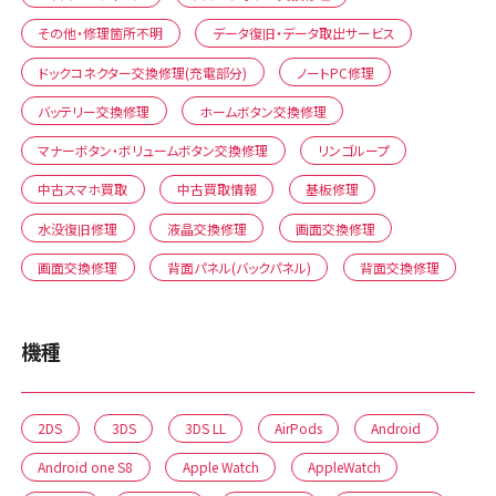
その他・修理箇所不明
データ復旧・データ取出サービス
ドックコネクター交換修理(充電部分)
ノートPC修理
バッテリー交換修理
ホームボタン交換修理
マナーボタン・ボリュームボタン交換修理
リンゴループ
中古スマホ買取
中古買取情報
基板修理
水没復旧修理
液晶交換修理
画面交換修理
画面交換修理
背面パネル(バックパネル)
背面交換修理
機種
2DS
3DS
3DS LL
AirPods
Android
Android one S8
Apple Watch
AppleWatch