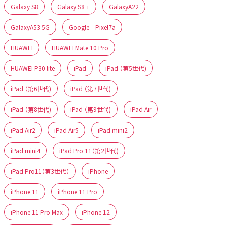
Galaxy S8
Galaxy S8 +
GalaxyA22
GalaxyA53 5G
Google Pixel7a
HUAWEI
HUAWEI Mate 10 Pro
HUAWEI P30 lite
iPad
iPad （第5世代)
iPad （第6世代)
iPad （第7世代)
iPad （第8世代)
iPad （第9世代)
iPad Air
iPad Air2
iPad Air5
iPad mini2
iPad mini4
iPad Pro 11（第2世代)
iPad Pro11（第3世代）
iPhone
iPhone 11
iPhone 11 Pro
iPhone 11 Pro Max
iPhone 12