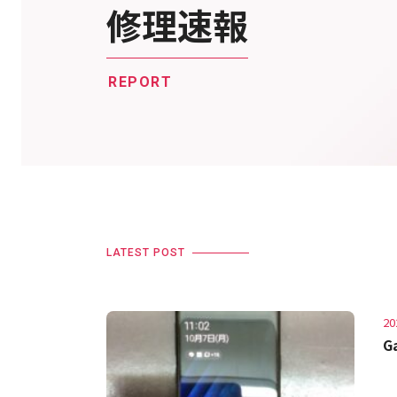
修理速報
REPORT
LATEST POST
20
G