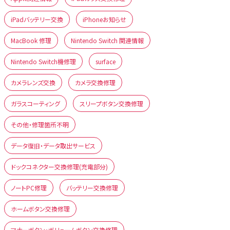
iPadバッテリー交換
iPhoneお知らせ
MacBook 修理
Nintendo Switch 関連情報
Nintendo Switch機修理
surface
カメラレンズ交換
カメラ交換修理
ガラスコーティング
スリープボタン交換修理
その他・修理箇所不明
データ復旧・データ取出サービス
ドックコネクター交換修理(充電部分)
ノートPC修理
バッテリー交換修理
ホームボタン交換修理
マナーボタン・ボリュームボタン交換修理