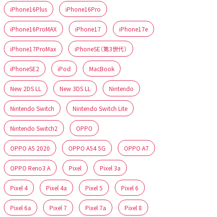
iPhone16Plus
iPhone16Pro
iPhone16ProMAX
iPhone17
iPhone17e
iPhone17ProMax
iPhoneSE（第3世代）
iPhoneSE2
iPod
MacBook
New 2DS LL
New 3DS LL
Nintendo
Nintendo Switch
Nintendo Switch Lite
Nintendo Switch2
OPPO
OPPO A5 2020
OPPO A54 5G
OPPO A7
OPPO Reno3 A
Pixel
Pixel 3a
Pixel 4
Pixel 4a
Pixel 5
Pixel 6
Pixel 6a
Pixel 7
Pixel 7a
Pixel 8