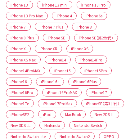
iPhone 13
iPhone 13 mini
iPhone 13 Pro
iPhone 13 Pro Max
iPhone 4
iPhone 6s
iPhone 7
iPhone 7 Plus
iPhone 8
iPhone 8 Plus
iPhone SE
iPhone SE（第2世代）
iPhone X
iPhone XR
iPhone XS
iPhone XS Max
iPhone14
iPhone14Pro
iPhone14ProMAX
iPhone15
iPhone15Pro
iPhone16
iPhone16e
iPhone16Plus
iPhone16Pro
iPhone16ProMAX
iPhone17
iPhone17e
iPhone17ProMax
iPhoneSE（第3世代）
iPhoneSE2
iPod
MacBook
New 2DS LL
New 3DS LL
Nintendo
Nintendo Switch
Nintendo Switch Lite
Nintendo Switch2
OPPO