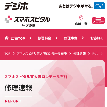
修理料金
修理事例
お客様の声
店舗TOP
メニュー
店舗一覧
修理料金
修理事例
お客様の声
店舗TOP
TOP
スマホスピタル東大阪ロンモール布施
修理速報
iPad
i
スマホスピタル東大阪ロンモール布施
修理速報
REPORT