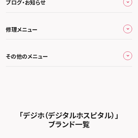
スマホスピタル 藤枝
スマホスピタル京橋
ブログ・お知らせ
スマホスピタル岡山駅前
スマホスピタル by デジホ マークイズ福岡もも
ち
キャンペーン一覧
スマホスピタル埼玉大宮
スマホスピタル名古屋駅前
スマホスピタル by デジホ天王寺ミオ
スマホスピタル高松
お役立ち情報
スマホスピタル 香椎九産大前
スマホスピタル テルル蒲生
スマホスピタル名古屋金山
修理メニュー
スマホスピタル難波
スマホスピタル西条
お知らせ
スマホスピタル福岡天神
スマホスピタル テルル新越谷
スマホスピタル 大府
スマホスピタル高槻
スマホスピタル高知
修理メニュー トップ
スマホスピタル熊本下通
スマホスピタル テルル草加花栗
スマホスピタル 西枇杷島
その他のメニュー
スマホスピタルイオンタウン茨木太田
iPhone修理メニュー
スマホスピタル GODOモバイル大分府内町
スマホスピタル テルル東川口
スマホスピタル 尾張旭
スマホスピタル江坂
加盟店募集
スマホスピタル沖縄美里
iPad修理メニュー
スマホスピタル船橋FACE
スマホスピタル ゲオデジタルベース名古屋焼山
スマホスピタルくずはモール
スタッフ募集
Android修理メニュー
スマホスピタル柏
スマホスピタル知多
スマホスピタルビオルネ枚方
法人サービス
ゲーム機修理メニュー
スマホスピタル 佐倉
スマホスピタル平和が丘
スマホスピタル住道オペラパーク
「デジホ（デジタルホスピタル）」
FCNTスマートフォン修理
スマホスピタル テルル松戸五香
MacBook修理メニュー
ブランド一覧
スマホスピタル春日井勝川
スマホスピタル東大阪ロンモール布施
POSレジ緊急サポート
スマホスピタル テルル南流山
Surface修理メニュー
スマホスピタル堺