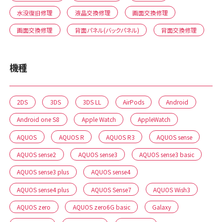
水没復旧修理
液晶交換修理
画面交換修理
画面交換修理
背面パネル(バックパネル)
背面交換修理
機種
2DS
3DS
3DS LL
AirPods
Android
Android one S8
Apple Watch
AppleWatch
AQUOS
AQUOS R
AQUOS R3
AQUOS sense
AQUOS sense2
AQUOS sense3
AQUOS sense3 basic
AQUOS sense3 plus
AQUOS sense4
AQUOS sense4 plus
AQUOS Sense7
AQUOS Wish3
AQUOS zero
AQUOS zero6G basic
Galaxy