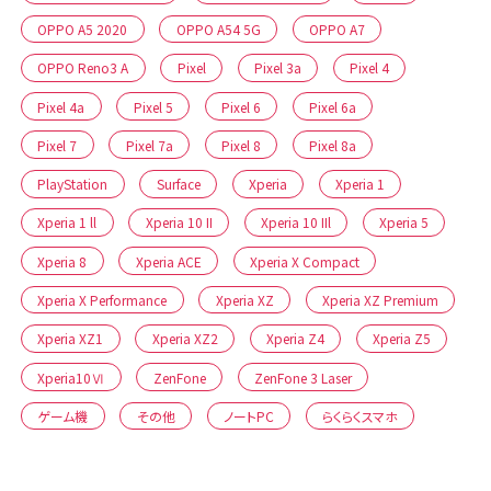
OPPO A5 2020
OPPO A54 5G
OPPO A7
OPPO Reno3 A
Pixel
Pixel 3a
Pixel 4
Pixel 4a
Pixel 5
Pixel 6
Pixel 6a
Pixel 7
Pixel 7a
Pixel 8
Pixel 8a
PlayStation
Surface
Xperia
Xperia 1
Xperia 1 ll
Xperia 10 II
Xperia 10 IIl
Xperia 5
Xperia 8
Xperia ACE
Xperia X Compact
Xperia X Performance
Xperia XZ
Xperia XZ Premium
Xperia XZ1
Xperia XZ2
Xperia Z4
Xperia Z5
Xperia10Ⅵ
ZenFone
ZenFone 3 Laser
ゲーム機
その他
ノートPC
らくらくスマホ