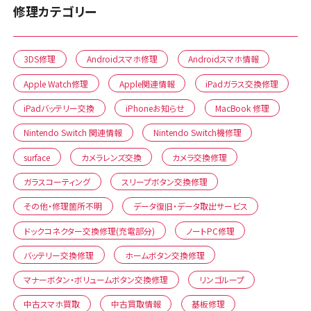
修理カテゴリー
3DS修理
Androidスマホ修理
Androidスマホ情報
Apple Watch修理
Apple関連情報
iPadガラス交換修理
iPadバッテリー交換
iPhoneお知らせ
MacBook 修理
Nintendo Switch 関連情報
Nintendo Switch機修理
surface
カメラレンズ交換
カメラ交換修理
ガラスコーティング
スリープボタン交換修理
その他・修理箇所不明
データ復旧・データ取出サービス
ドックコネクター交換修理(充電部分)
ノートPC修理
バッテリー交換修理
ホームボタン交換修理
マナーボタン・ボリュームボタン交換修理
リンゴループ
中古スマホ買取
中古買取情報
基板修理