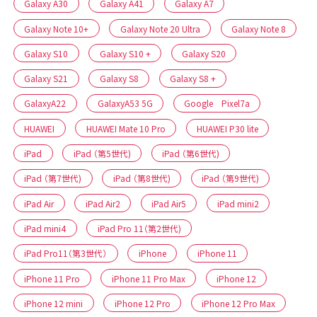
Galaxy A30
Galaxy A41
Galaxy A7
Galaxy Note 10+
Galaxy Note 20 Ultra
Galaxy Note 8
Galaxy S10
Galaxy S10 +
Galaxy S20
Galaxy S21
Galaxy S8
Galaxy S8 +
GalaxyA22
GalaxyA53 5G
Google Pixel7a
HUAWEI
HUAWEI Mate 10 Pro
HUAWEI P30 lite
iPad
iPad （第5世代)
iPad （第6世代)
iPad （第7世代)
iPad （第8世代)
iPad （第9世代)
iPad Air
iPad Air2
iPad Air5
iPad mini2
iPad mini4
iPad Pro 11（第2世代)
iPad Pro11（第3世代）
iPhone
iPhone 11
iPhone 11 Pro
iPhone 11 Pro Max
iPhone 12
iPhone 12 mini
iPhone 12 Pro
iPhone 12 Pro Max