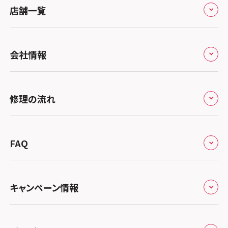
店舗一覧
全国
会社情報
北海道・東北
修理サービスの特長
スマホスピタル大丸札幌
関東
修理の流れ
会社概要
スマホスピタル宇都宮
北陸・甲信越
来店修理の流れ
総務省登録業者
スマホスピタル 高崎
スマホスピタルアル・プラザ小松
東海
FAQ
郵送修理の流れ
スマホスピタル鴻巣
特定商取引法に関する表記
スマホスピタル 北陸総合修理センター
スマホスピタル岐阜
関西
よくあるご質問
スマホスピタル テルル三芳
スマホスピタル 長野
プライバシーポリシー
スマホスピタル 浜松
スマホスピタル 大阪梅田
キャンペーン情報
中国・四国
スマホスピタル 熊谷
スマホスピタル静岡パルコ
郵送修理依頼
スマホスピタル by デジホ 梅田地下（うめちか）
スマホスピタル 松江
九州・沖縄
ノートン申込みキャンペーン
スマホスピタル ゲオデジタルベース川口元郷