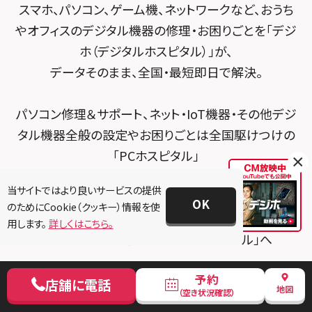
スマホ、パソコン、ゲーム機、ネットワークなど、おうち
スマホスピタル テルル宮野木
やオフィスのデジタル機器の修理・お困りごとを「デジ
スマホスピタル 堺出張所
ホ（デジタルホスピタル）」が、
スマホスピタル千葉
スマホスピタル京都河原町
データそのまま、全国・最短即日で解決。
スマホスピタル 東京大手町
スマホスピタル by デジホ 京都駅前
パソコン修理＆サポート、ネット・IoT機器・その他デジ
スマホスピタル 大森
スマホスピタル宇治槙島
タル機器全般の設定やお困りごとは全国駆けつけの
スマホスピタル練馬
スマホスピタル烏丸
「PCホスピタル」
×
スマホ・iPhone・タブレット修理＆サポートは全国約
スマホスピタル 神田
スマホスピタル 京都宇治
当サイトではより良いサービスの提供
100店舗の「スマホスピタル」
OK
のためにCookie（クッキー）情報を使
スマホスピタル三軒茶屋
スマホスピタル 福知山
Switch・PlayStation・Nintendo 3DSなどゲーム機修
用します。
詳しくはこちら。
理＆サポートは近くの「ゲームホスピタル」へ
スマホスピタル秋葉原
スマホスピタル神戸三宮
スマホスピタル 新宿
スマホスピタル西宮北口
予約
店舗に電話
地図
（空き状況確認）
スマホスピタル 自由が丘
スマホスピタル by デジホ 姫路キャスパ