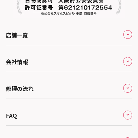
店舗一覧
全国
会社情報
北海道・東北
修理サービスの特長
スマホスピタル大丸札幌
関東
修理の流れ
会社概要
スマホスピタル宇都宮
北陸・甲信越
来店修理の流れ
総務省登録業者
スマホスピタル 高崎
スマホスピタルアル・プラザ小松
東海
FAQ
郵送修理の流れ
スマホスピタル鴻巣
特定商取引法に関する表記
スマホスピタル 北陸総合修理センター
スマホスピタル岐阜
関西
よくあるご質問