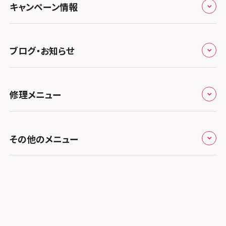
スマホスピタル テルル三芳
スマホスピタル 長野
プライバシーポリシー
スマホスピタル 浜松
スマホスピタル 大阪梅田
キャンペーン情報
中国・四国
スマホスピタル 熊谷
スマホスピタル静岡パルコ
郵送修理依頼
スマホスピタル by デジホ 梅田地下（うめちか）
スマホスピタル 松江
九州・沖縄
ノートン申込みキャンペーン
スマホスピタル ゲオデジタルベース川口元郷
スマホスピタル 藤枝
スマホスピタル京橋
ブログ・お知らせ
スマホスピタル岡山駅前
スマホスピタル by デジホ マークイズ福岡もも
ち
キャンペーン一覧
スマホスピタル埼玉大宮
スマホスピタル名古屋駅前
スマホスピタル by デジホ天王寺ミオ
スマホスピタル高松
お役立ち情報
スマホスピタル 香椎九産大前
スマホスピタル テルル蒲生
スマホスピタル名古屋金山
修理メニュー
スマホスピタル難波
スマホスピタル西条
お知らせ
スマホスピタル福岡天神
スマホスピタル テルル新越谷
スマホスピタル 大府
スマホスピタル高槻
スマホスピタル高知
修理メニュー トップ
スマホスピタル熊本下通
スマホスピタル テルル草加花栗
スマホスピタル 西枇杷島
その他のメニュー
スマホスピタルイオンタウン茨木太田
iPhone修理メニュー
スマホスピタル GODOモバイル大分府内町
スマホスピタル テルル東川口
スマホスピタル 尾張旭
スマホスピタル江坂
加盟店募集
スマホスピタル沖縄美里
iPad修理メニュー
スマホスピタル船橋FACE
スマホスピタル ゲオデジタルベース名古屋焼山
スマホスピタルくずはモール
スタッフ募集
Android修理メニュー
スマホスピタル柏
スマホスピタル知多
スマホスピタルビオルネ枚方
法人サービス
ゲーム機修理メニュー
スマホスピタル 佐倉