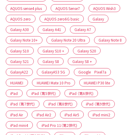
AQUOS sense4 plus
AQUOS Sense7
AQUOS Wish3
AQUOS zero
AQUOS zero6G basic
Galaxy
Galaxy A30
Galaxy A41
Galaxy A7
Galaxy Note 10+
Galaxy Note 20 Ultra
Galaxy Note 8
Galaxy S10
Galaxy S10 +
Galaxy S20
Galaxy S21
Galaxy S8
Galaxy S8 +
GalaxyA22
GalaxyA53 5G
Google Pixel7a
HUAWEI
HUAWEI Mate 10 Pro
HUAWEI P30 lite
iPad
iPad （第5世代)
iPad （第6世代)
iPad （第7世代)
iPad （第8世代)
iPad （第9世代)
iPad Air
iPad Air2
iPad Air5
iPad mini2
iPad mini4
iPad Pro 11（第2世代)