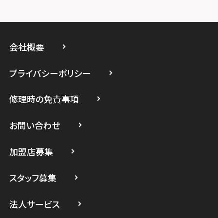
スマホスピタルイオン相模原
スマホスピタル藤沢
会社概要
スマホスピタル 小田原
プライバシーポリシー
スマホスピタル たまプラーザ駅前
修理時の免責事項
スマホスピタル 登戸・向ヶ丘遊園
スマホスピタル 武蔵小杉
お問い合わせ
スマホスピタル横浜駅前
加盟店募集
スマホスピタル横浜関内
スタッフ募集
スマホスピタル テルル上大岡
法人サービス