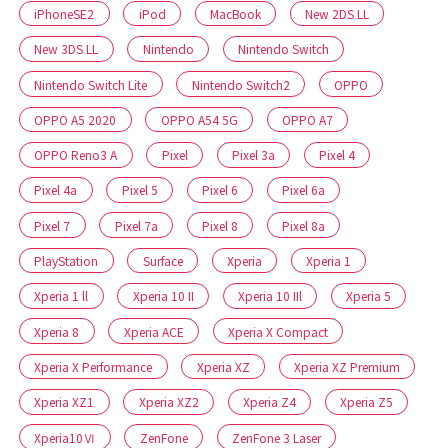
iPhoneSE2
iPod
MacBook
New 2DS LL
New 3DS LL
Nintendo
Nintendo Switch
Nintendo Switch Lite
Nintendo Switch2
OPPO
OPPO A5 2020
OPPO A54 5G
OPPO A7
OPPO Reno3 A
Pixel
Pixel 3a
Pixel 4
Pixel 4a
Pixel 5
Pixel 6
Pixel 6a
Pixel 7
Pixel 7a
Pixel 8
Pixel 8a
PlayStation
Surface
Xperia
Xperia 1
Xperia 1 ll
Xperia 10 II
Xperia 10 IIl
Xperia 5
Xperia 8
Xperia ACE
Xperia X Compact
Xperia X Performance
Xperia XZ
Xperia XZ Premium
Xperia XZ1
Xperia XZ2
Xperia Z4
Xperia Z5
Xperia10Ⅵ
ZenFone
ZenFone 3 Laser