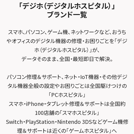
スマホスピタル平和が丘
スマホスピタル住道オペラパーク
「デジホ（デジタルホスピタル）」
FCNTスマートフォン修理
スマホスピタル テルル松戸五香
MacBook修理メニュー
ブランド一覧
スマホスピタル春日井勝川
スマホスピタル東大阪ロンモール布施
POSレジ緊急サポート
スマホスピタル テルル南流山
Surface修理メニュー
スマホスピタル堺
スマホ、パソコン、ゲーム機、ネットワークなど、おうち
スマホスピタル テルル宮野木
やオフィスのデジタル機器の修理・お困りごとを「デジ
スマホスピタル 堺出張所
ホ（デジタルホスピタル）」が、
スマホスピタル千葉
スマホスピタル京都河原町
データそのまま、全国・最短即日で解決。
スマホスピタル 東京大手町
スマホスピタル by デジホ 京都駅前
パソコン修理＆サポート、ネット・IoT機器・その他デジ
スマホスピタル 大森
スマホスピタル宇治槙島
タル機器全般の設定やお困りごとは全国駆けつけの
スマホスピタル練馬
スマホスピタル烏丸
「PCホスピタル」
スマホ・iPhone・タブレット修理＆サポートは全国約
スマホスピタル 神田
スマホスピタル 京都宇治
100店舗の「スマホスピタル」
スマホスピタル三軒茶屋
スマホスピタル 福知山
Switch・PlayStation・Nintendo 3DSなどゲーム機修
理＆サポートは近くの「ゲームホスピタル」へ
スマホスピタル秋葉原
スマホスピタル神戸三宮