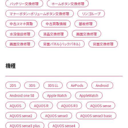
バッテリー交換修理
ホームボタン交換修理
マナーボタン・ボリュームボタン交換修理
リンゴループ
中古スマホ買取
中古買取情報
基板修理
水没復旧修理
液晶交換修理
画面交換修理
画面交換修理
背面パネル(バックパネル)
背面交換修理
機種
2DS
3DS
3DS LL
AirPods
Android
Android one S8
Apple Watch
AppleWatch
AQUOS
AQUOS R
AQUOS R3
AQUOS sense
AQUOS sense2
AQUOS sense3
AQUOS sense3 basic
AQUOS sense3 plus
AQUOS sense4