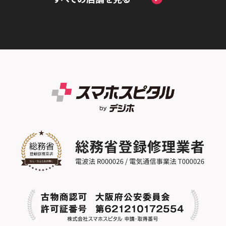
スマホスピタル by デジホ天王寺ミオ
スマホスピタル名古屋金山
スマホスピタル テルル蒲生
スマホスピタル 香椎九産大前
スマホスピタル西条
スマホスピタル難波
スマホスピタル 大府
スマホスピタル テルル新越谷
スマホスピタル福岡天神
スマホスピタル高知
スマホスピタル高槻
スマホスピタル 西枇杷島
スマホスピタル テルル草加花栗
スマホスピタル熊本下通
スマホスピタルイオンタウン茨木太田
スマホスピタル 尾張旭
スマホスピタル テルル東川口
スマホスピタル GODOモバイル大分府内町
スマホスピタル江坂
スマホスピタル ゲオデジタルベース名古屋
スマホスピタル船橋FACE
スマホスピタル沖縄美里
焼山
スマホスピタルくずはモール
スマホスピタル柏
スマホスピタル知多
スマホスピタルビオルネ枚方
スマホスピタル 佐倉
スマホスピタル平和が丘
スマホスピタル住道オペラパーク
スマホスピタル テルル松戸五香
スマホスピタル春日井勝川
スマホスピタル東大阪ロンモール布施
スマホスピタル テルル南流山
スマホスピタル堺
スマホスピタル テルル宮野木