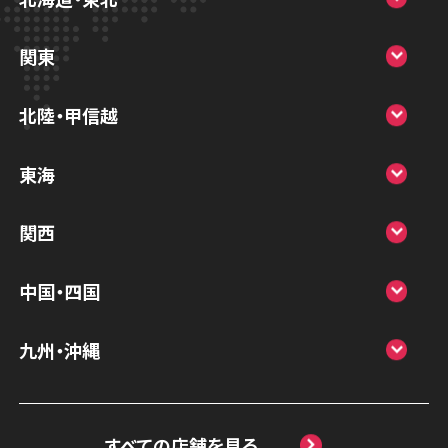
スマホスピタル大丸札幌
関東
スマホスピタル宇都宮
北陸・甲信越
スマホスピタル 高崎
スマホスピタルアル・プラザ小松
東海
スマホスピタル鴻巣
スマホスピタル 北陸総合修理センター
スマホスピタル岐阜
関西
スマホスピタル テルル三芳
スマホスピタル 長野
スマホスピタル 浜松
スマホスピタル 大阪梅田
スマホスピタル 熊谷
中国・四国
スマホスピタル静岡パルコ
スマホスピタル by デジホ 梅田地下（うめち
スマホスピタル ゲオデジタルベース川口元
スマホスピタル 松江
九州・沖縄
か）
スマホスピタル 藤枝
郷
スマホスピタル岡山駅前
スマホスピタル by デジホ マークイズ福岡
スマホスピタル京橋
スマホスピタル名古屋駅前
スマホスピタル埼玉大宮
ももち
スマホスピタル高松
すべての店舗を見る