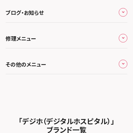
九州・沖縄
ノートン申込みキャンペーン
スマホスピタル伊丹
スマホスピタル ゲオデジタルベース川口元郷
スマホスピタル 藤枝
スマホスピタル テルル成増
スマホスピタル京橋
ブログ・お知らせ
スマホスピタル岡山駅前
スマホスピタル by デジホ マークイズ福岡もも
ち
キャンペーン一覧
スマホスピタル奈良生駒
スマホスピタル埼玉大宮
スマホスピタル名古屋駅前
スマホスピタル by デジホ天王寺ミオ
スマホスピタル池袋
スマホスピタル高松
お役立ち情報
スマホスピタル 香椎九産大前
スマホスピタル テルル蒲生
スマホスピタル和歌山
スマホスピタル名古屋金山
修理メニュー
スマホスピタル難波
スマホスピタル西条
スマホスピタル八王子
お知らせ
スマホスピタル福岡天神
スマホスピタル テルル新越谷
スマホスピタル 大府
スマホスピタル高槻
スマホスピタル高知
スマホスピタル町田
修理メニュー トップ
スマホスピタル熊本下通
スマホスピタル テルル草加花栗
スマホスピタル 西枇杷島
その他のメニュー
スマホスピタルイオンタウン茨木太田
スマホスピタル吉祥寺
iPhone修理メニュー
スマホスピタル GODOモバイル大分府内町
スマホスピタル テルル東川口
スマホスピタル 尾張旭
スマホスピタル江坂
スマホスピタル立川
加盟店募集
スマホスピタル沖縄美里
iPad修理メニュー
スマホスピタル船橋FACE
スマホスピタル ゲオデジタルベース名古屋焼山
スマホスピタルくずはモール
スマホスピタル厚木ガーデンシティ
スタッフ募集
Android修理メニュー
スマホスピタル柏
スマホスピタル知多
スマホスピタルビオルネ枚方
スマホスピタルイオン相模原
法人サービス
ゲーム機修理メニュー
スマホスピタル 佐倉
スマホスピタル平和が丘
スマホスピタル住道オペラパーク
「デジホ（デジタルホスピタル）」
スマホスピタル藤沢
FCNTスマートフォン修理
スマホスピタル テルル松戸五香
MacBook修理メニュー
ブランド一覧
スマホスピタル春日井勝川
スマホスピタル東大阪ロンモール布施