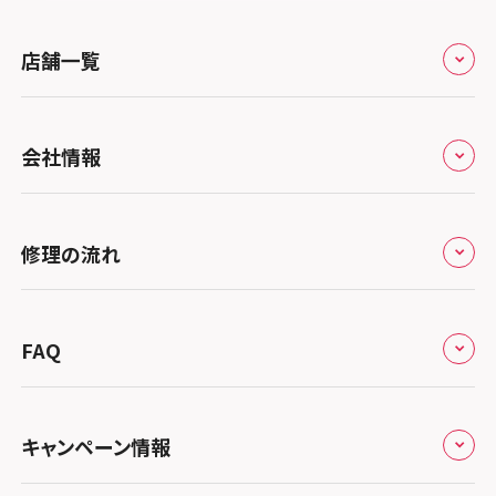
スマホスピタル 堺出張所
スマホスピタル千葉
店舗一覧
スマホスピタル京都河原町
スマホスピタル 東京大手町
スマホスピタル by デジホ 京都駅前
スマホスピタル 大森
全国
会社情報
スマホスピタル宇治槙島
スマホスピタル練馬
北海道・東北
スマホスピタル烏丸
スマホスピタル 神田
修理サービスの特長
スマホスピタル大丸札幌
関東
修理の流れ
スマホスピタル 京都宇治
スマホスピタル三軒茶屋
会社概要
スマホスピタル宇都宮
北陸・甲信越
スマホスピタル 福知山
来店修理の流れ
スマホスピタル秋葉原
総務省登録業者
スマホスピタル 高崎
スマホスピタルアル・プラザ小松
東海
FAQ
スマホスピタル神戸三宮
郵送修理の流れ
スマホスピタル 新宿
スマホスピタル鴻巣
特定商取引法に関する表記
スマホスピタル 北陸総合修理センター
スマホスピタル岐阜
関西
よくあるご質問
スマホスピタル西宮北口
スマホスピタル テルル三芳
スマホスピタル 自由が丘
スマホスピタル 長野
プライバシーポリシー
スマホスピタル 浜松
スマホスピタル 大阪梅田
キャンペーン情報
中国・四国
スマホスピタル by デジホ 姫路キャスパ
スマホスピタル 熊谷
スマホスピタルオリナス錦糸町
スマホスピタル静岡パルコ
郵送修理依頼
スマホスピタル by デジホ 梅田地下（うめちか）
スマホスピタル 松江