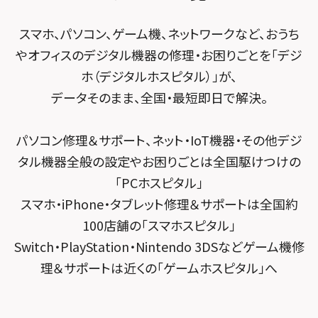
スマホスピタル 小田原
POSレジ緊急サポート
スマホスピタル テルル南流山
Surface修理メニュー
スマホスピタル堺
スマホ、パソコン、ゲーム機、ネットワークなど、おうち
スマホスピタル たまプラーザ駅前
スマホスピタル テルル宮野木
やオフィスのデジタル機器の修理・お困りごとを「デジ
スマホスピタル 堺出張所
スマホスピタル 登戸・向ヶ丘遊園
ホ（デジタルホスピタル）」が、
スマホスピタル千葉
スマホスピタル京都河原町
データそのまま、全国・最短即日で解決。
スマホスピタル 武蔵小杉
スマホスピタル 東京大手町
スマホスピタル by デジホ 京都駅前
スマホスピタル横浜駅前
パソコン修理＆サポート、ネット・IoT機器・その他デジ
スマホスピタル 大森
スマホスピタル宇治槙島
タル機器全般の設定やお困りごとは全国駆けつけの
スマホスピタル横浜関内
スマホスピタル練馬
スマホスピタル烏丸
「PCホスピタル」
スマホスピタル テルル上大岡
スマホ・iPhone・タブレット修理＆サポートは全国約
スマホスピタル 神田
スマホスピタル 京都宇治
100店舗の「スマホスピタル」
スマホスピタル三軒茶屋
スマホスピタル 福知山
Switch・PlayStation・Nintendo 3DSなどゲーム機修
理＆サポートは近くの「ゲームホスピタル」へ
スマホスピタル秋葉原
スマホスピタル神戸三宮
スマホスピタル 新宿
スマホスピタル西宮北口