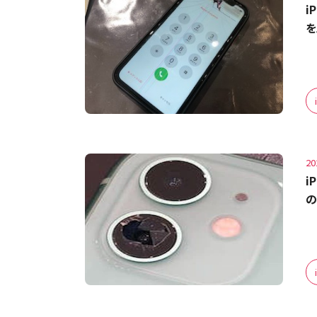
i
を
20
i
の