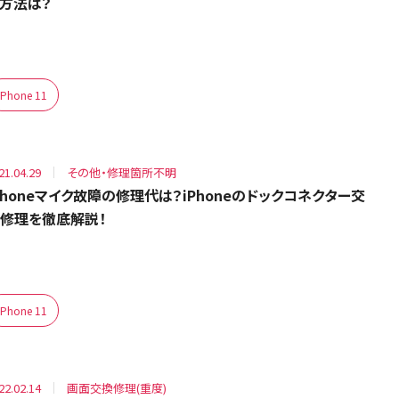
方法は？
iPhone 11
21.04.29
その他・修理箇所不明
Phoneマイク故障の修理代は？iPhoneのドックコネクター交
修理を徹底解説！
iPhone 11
22.02.14
画面交換修理(重度)