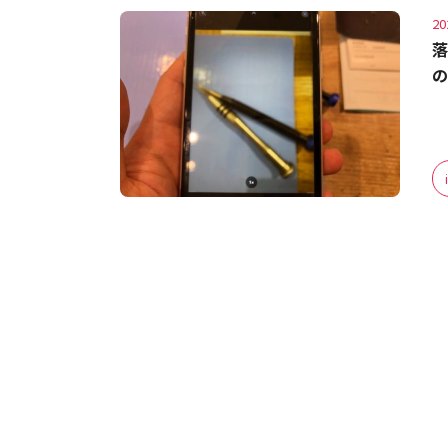
20
落
の