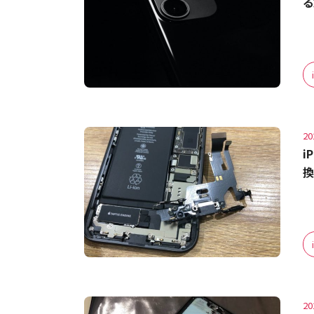
る
20
i
換
20