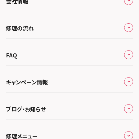
会社情報
北海道・東北
修理サービスの特長
スマホスピタル大丸札幌
関東
修理の流れ
会社概要
スマホスピタル宇都宮
北陸・甲信越
来店修理の流れ
総務省登録業者
スマホスピタル 高崎
スマホスピタルアル・プラザ小松
東海
FAQ
郵送修理の流れ
スマホスピタル鴻巣
特定商取引法に関する表記
スマホスピタル 北陸総合修理センター
スマホスピタル岐阜
関西
よくあるご質問
スマホスピタル テルル三芳
スマホスピタル 長野
プライバシーポリシー
スマホスピタル 浜松
スマホスピタル 大阪梅田
キャンペーン情報
中国・四国
スマホスピタル 熊谷
スマホスピタル静岡パルコ
郵送修理依頼
スマホスピタル by デジホ 梅田地下（うめちか）
スマホスピタル 松江
九州・沖縄
ノートン申込みキャンペーン
スマホスピタル ゲオデジタルベース川口元郷
スマホスピタル 藤枝
スマホスピタル京橋
ブログ・お知らせ
スマホスピタル岡山駅前
スマホスピタル by デジホ マークイズ福岡もも
ち
キャンペーン一覧
スマホスピタル埼玉大宮
スマホスピタル名古屋駅前
スマホスピタル by デジホ天王寺ミオ
スマホスピタル高松
お役立ち情報
スマホスピタル 香椎九産大前
スマホスピタル テルル蒲生
スマホスピタル名古屋金山
修理メニュー
スマホスピタル難波
スマホスピタル西条