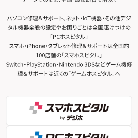
スマホスピタル 東京大手町
スマホスピタル by デジホ 京都駅前
パソコン修理＆サポート、ネット・IoT機器・その他デジ
スマホスピタル 大森
スマホスピタル宇治槙島
タル機器全般の設定やお困りごとは全国駆けつけの
スマホスピタル練馬
スマホスピタル烏丸
「PCホスピタル」
スマホ・iPhone・タブレット修理＆サポートは全国約
スマホスピタル 神田
スマホスピタル 京都宇治
100店舗の「スマホスピタル」
スマホスピタル三軒茶屋
スマホスピタル 福知山
Switch・PlayStation・Nintendo 3DSなどゲーム機修
理＆サポートは近くの「ゲームホスピタル」へ
スマホスピタル秋葉原
スマホスピタル神戸三宮
スマホスピタル 新宿
スマホスピタル西宮北口
スマホスピタル 自由が丘
スマホスピタル by デジホ 姫路キャスパ
スマホスピタルオリナス錦糸町
スマホスピタル伊丹
スマホスピタル テルル成増
スマホスピタル奈良生駒