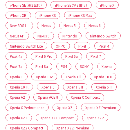
iPhone SE（第2世代）
iPhone SE（第3世代）
iPhone X
iPhone XR
iPhone XS
iPhone XS Max
New 3DS LL
Nexus
Nexus 5
Nexus 6
Nexus 6P
Nexus 9
Nintendo
Nintendo Switch
Nintendo Switch Lite
OPPO
Pixel
Pixel 4
Pixel 4a
Pixel 6 Pro
Pixel 6a
Pixel 7
Pixel 7a
Pixel 8a
PS4
SONY
Xperia
Xperia 1
Xperia 1 IV
Xperia 1 ll
Xperia 10 II
Xperia 10 IIl
Xperia 5
Xperia 5 II
Xperia 5 III
Xperia A2
Xperia ACE ll
Xperia X Compact
Xperia X Performance
Xperia XZ
Xperia XZ Premium
Xperia XZ1
Xperia XZ1 Compact
Xperia XZ2
Xperia XZ2 Compact
Xperia XZ2 Premium