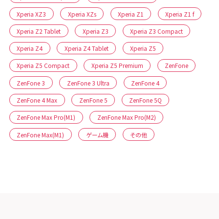
Xperia XZ3
Xperia XZs
Xperia Z1
Xperia Z1 f
Xperia Z2 Tablet
Xperia Z3
Xperia Z3 Compact
Xperia Z4
Xperia Z4 Tablet
Xperia Z5
Xperia Z5 Compact
Xperia Z5 Premium
ZenFone
ZenFone 3
ZenFone 3 Ultra
ZenFone 4
ZenFone 4 Max
ZenFone 5
ZenFone 5Q
ZenFone Max Pro(M1)
ZenFone Max Pro(M2)
ZenFone Max(M1)
ゲーム機
その他