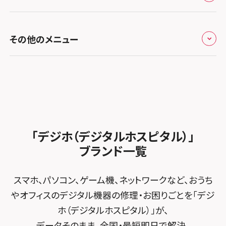
お知らせ
スマホスピタル福岡天神
スマホスピタル テルル新越谷
スマホスピタル 大府
スマホスピタル高槻
スマホスピタル高知
修理メニュー トップ
スマホスピタル熊本下通
スマホスピタル テルル草加花栗
スマホスピタル 西枇杷島
その他のメニュー
スマホスピタルイオンタウン茨木太田
iPhone修理メニュー
スマホスピタル GODOモバイル大分府内町
スマホスピタル テルル東川口
スマホスピタル 尾張旭
スマホスピタル江坂
加盟店募集
スマホスピタル沖縄美里
iPad修理メニュー
スマホスピタル船橋FACE
スマホスピタル ゲオデジタルベース名古屋焼山
スマホスピタルくずはモール
スタッフ募集
Android修理メニュー
スマホスピタル柏
スマホスピタル知多
スマホスピタルビオルネ枚方
法人サービス
ゲーム機修理メニュー
スマホスピタル 佐倉
スマホスピタル平和が丘
スマホスピタル住道オペラパーク
「デジホ（デジタルホスピタル）」
FCNTスマートフォン修理
スマホスピタル テルル松戸五香
MacBook修理メニュー
ブランド一覧
スマホスピタル春日井勝川
スマホスピタル東大阪ロンモール布施
POSレジ緊急サポート
スマホスピタル テルル南流山
Surface修理メニュー
スマホスピタル堺
スマホ、パソコン、ゲーム機、ネットワークなど、おうち
スマホスピタル テルル宮野木
やオフィスのデジタル機器の修理・お困りごとを「デジ
スマホスピタル 堺出張所
ホ（デジタルホスピタル）」が、
スマホスピタル千葉
スマホスピタル京都河原町
データそのまま、全国・最短即日で解決。