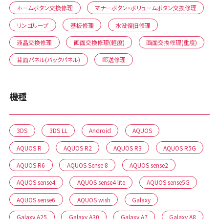
ホームボタン交換修理
マナーボタン・ボリュームボタン交換修理
リンゴループ
基板修理
水没復旧修理
液晶交換修理
画面交換修理(軽度)
画面交換修理(重度)
背面パネル(バックパネル)
郵送修理
機種
3DS
3DS LL
Android
AQUOS
AQUOS R
AQUOS R2
AQUOS R3
AQUOS R5G
AQUOS R6
AQUOS Sense 8
AQUOS sense2
AQUOS sense4
AQUOS sense4 lite
AQUOS sense5G
AQUOS sense6
AQUOS wish
Galaxy
Galaxy A25
Galaxy A30
Galaxy A7
Galaxy A8