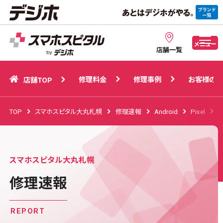
修理料金
修理事例
お客様の声
店舗TOP
メニュー
店舗一覧
修理料金
修理事例
お客様の声
店舗TOP
TOP
スマホスピタル大丸札幌
修理速報
Android
Pixel
P
スマホスピタル大丸札幌
修理速報
REPORT