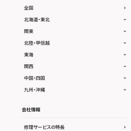
全国
北海道・東北
スマホスピタル大丸札幌
関東
スマホスピタル宇都宮
北陸・甲信越
スマホスピタル 高崎
スマホスピタルアル・プラザ小松
東海
スマホスピタル鴻巣
スマホスピタル 北陸総合修理センター
スマホスピタル岐阜
関西
スマホスピタル テルル三芳
スマホスピタル 長野
スマホスピタル 浜松
スマホスピタル 大阪梅田
中国・四国
スマホスピタル 熊谷
スマホスピタル静岡パルコ
スマホスピタル by デジホ 梅田地下（うめち
スマホスピタル 松江
九州・沖縄
か）
スマホスピタル ゲオデジタルベース川口元郷
スマホスピタル 藤枝
スマホスピタル岡山駅前
スマホスピタル by デジホ マークイズ福岡も
スマホスピタル京橋
もち
スマホスピタル埼玉大宮
会社情報
スマホスピタル名古屋駅前
スマホスピタル高松
スマホスピタル by デジホ天王寺ミオ
スマホスピタル 香椎九産大前
スマホスピタル テルル蒲生
スマホスピタル名古屋金山
スマホスピタル西条
修理サービスの特長
スマホスピタル難波
スマホスピタル福岡天神