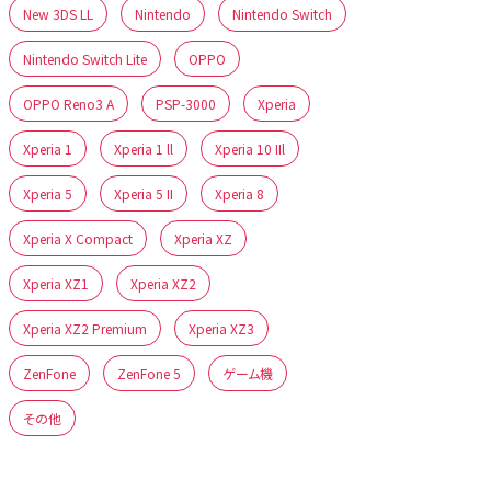
New 3DS LL
Nintendo
Nintendo Switch
Nintendo Switch Lite
OPPO
OPPO Reno3 A
PSP-3000
Xperia
Xperia 1
Xperia 1 ll
Xperia 10 IIl
Xperia 5
Xperia 5 II
Xperia 8
Xperia X Compact
Xperia XZ
Xperia XZ1
Xperia XZ2
Xperia XZ2 Premium
Xperia XZ3
ZenFone
ZenFone 5
ゲーム機
その他