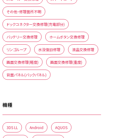
その他・修理箇所不明
ドックコネクター交換修理(充電部分)
バッテリー交換修理
ホームボタン交換修理
リンゴループ
水没復旧修理
液晶交換修理
画面交換修理(軽度)
画面交換修理(重度)
背面パネル(バックパネル)
機種
3DS LL
Android
AQUOS