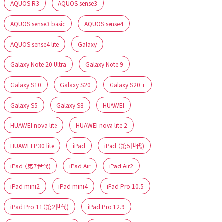
AQUOS R3
AQUOS sense3
AQUOS sense3 basic
AQUOS sense4
AQUOS sense4 lite
Galaxy
Galaxy Note 20 Ultra
Galaxy Note 9
Galaxy S10
Galaxy S20
Galaxy S20 +
Galaxy S5
Galaxy S8
HUAWEI
HUAWEI nova lite
HUAWEI nova lite 2
HUAWEI P30 lite
iPad
iPad （第5世代)
iPad （第7世代)
iPad Air
iPad Air2
iPad mini2
iPad mini4
iPad Pro 10.5
iPad Pro 11（第2世代)
iPad Pro 12.9