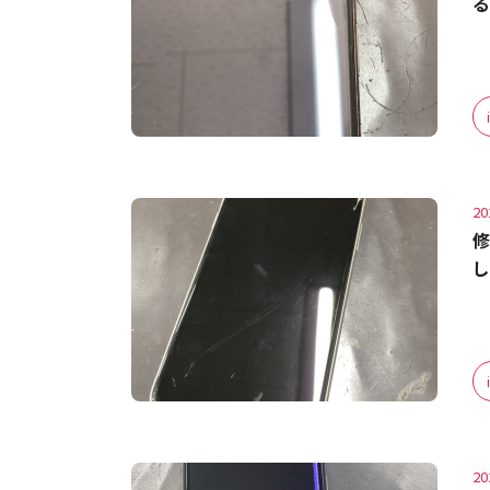
る
20
修
し
20