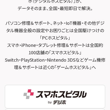
ホ（デジタルホスピタル）」が、
スマホスピタル千葉
スマホスピタル京都河原町
データそのまま、全国・最短即日で解決。
スマホスピタル 東京大手町
スマホスピタル by デジホ 京都駅前
パソコン修理＆サポート、ネット・IoT機器・その他デジ
スマホスピタル 大森
スマホスピタル宇治槙島
タル機器全般の設定やお困りごとは全国駆けつけの
スマホスピタル練馬
スマホスピタル烏丸
「PCホスピタル」
スマホ・iPhone・タブレット修理＆サポートは全国約
スマホスピタル 神田
スマホスピタル 京都宇治
100店舗の「スマホスピタル」
スマホスピタル三軒茶屋
スマホスピタル 福知山
Switch・PlayStation・Nintendo 3DSなどゲーム機修
理＆サポートは近くの「ゲームホスピタル」へ
スマホスピタル秋葉原
スマホスピタル神戸三宮
スマホスピタル 新宿
スマホスピタル西宮北口
スマホスピタル 自由が丘
スマホスピタル by デジホ 姫路キャスパ
スマホスピタルオリナス錦糸町
スマホスピタル伊丹