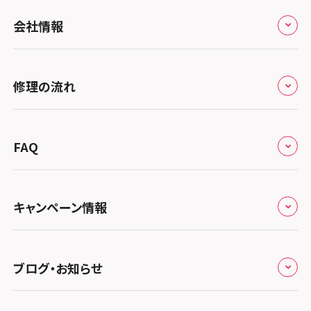
全国
会社情報
北海道・東北
修理サービスの特長
スマホスピタル大丸札幌
関東
修理の流れ
会社概要
スマホスピタル宇都宮
北陸・甲信越
来店修理の流れ
総務省登録業者
スマホスピタル 高崎
スマホスピタルアル・プラザ小松
東海
FAQ
郵送修理の流れ
スマホスピタル鴻巣
特定商取引法に関する表記
スマホスピタル 北陸総合修理センター
スマホスピタル岐阜
関西
よくあるご質問
スマホスピタル テルル三芳
スマホスピタル 長野
プライバシーポリシー
スマホスピタル 浜松
スマホスピタル 大阪梅田
キャンペーン情報
中国・四国
スマホスピタル 熊谷
スマホスピタル静岡パルコ
郵送修理依頼
スマホスピタル by デジホ 梅田地下（うめちか）
スマホスピタル 松江
九州・沖縄
ノートン申込みキャンペーン
スマホスピタル ゲオデジタルベース川口元郷
スマホスピタル 藤枝
スマホスピタル京橋
ブログ・お知らせ
スマホスピタル岡山駅前
スマホスピタル by デジホ マークイズ福岡もも
ち
キャンペーン一覧
スマホスピタル埼玉大宮
スマホスピタル名古屋駅前
スマホスピタル by デジホ天王寺ミオ
スマホスピタル高松