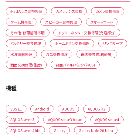
iPadガラス交換修理
カメラレンズ交換
カメラ交換修理
ゲーム機修理
スピーカー交換修理
スマートコート
その他・修理箇所不明
ドックコネクター交換修理(充電部分)
バッテリー交換修理
ホームボタン交換修理
リンゴループ
水没復旧修理
液晶交換修理
画面交換修理(軽度)
画面交換修理(重度)
背面パネル(バックパネル)
機種
3DS LL
Android
AQUOS
AQUOS R3
AQUOS sense3
AQUOS sense3 basic
AQUOS sense4
AQUOS sense4 lite
Galaxy
Galaxy Note 20 Ultra