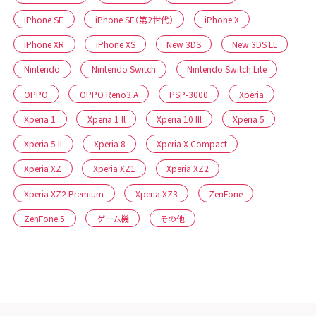
iPhone SE
iPhone SE（第2世代）
iPhone X
iPhone XR
iPhone XS
New 3DS
New 3DS LL
Nintendo
Nintendo Switch
Nintendo Switch Lite
OPPO
OPPO Reno3 A
PSP-3000
Xperia
Xperia 1
Xperia 1 ll
Xperia 10 IIl
Xperia 5
Xperia 5 II
Xperia 8
Xperia X Compact
Xperia XZ
Xperia XZ1
Xperia XZ2
Xperia XZ2 Premium
Xperia XZ3
ZenFone
ZenFone 5
ゲーム機
その他