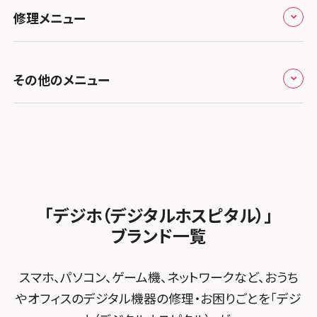
お役立ち情報
スマホスピタル 香椎九産大前
スマホスピタル テルル蒲生
スマホスピタル名古屋金山
修理メニュー
スマホスピタル難波
スマホスピタル西条
お知らせ
スマホスピタル福岡天神
スマホスピタル テルル新越谷
スマホスピタル 大府
スマホスピタル高槻
スマホスピタル高知
修理メニュー トップ
スマホスピタル熊本下通
スマホスピタル テルル草加花栗
スマホスピタル 西枇杷島
その他のメニュー
スマホスピタルイオンタウン茨木太田
iPhone修理メニュー
スマホスピタル GODOモバイル大分府内町
スマホスピタル テルル東川口
スマホスピタル 尾張旭
スマホスピタル江坂
加盟店募集
スマホスピタル沖縄美里
iPad修理メニュー
スマホスピタル船橋FACE
スマホスピタル ゲオデジタルベース名古屋焼山
スマホスピタルくずはモール
スタッフ募集
Android修理メニュー
スマホスピタル柏
スマホスピタル知多
スマホスピタルビオルネ枚方
法人サービス
ゲーム機修理メニュー
スマホスピタル 佐倉
スマホスピタル平和が丘
スマホスピタル住道オペラパーク
「デジホ（デジタルホスピタル）」
FCNTスマートフォン修理
スマホスピタル テルル松戸五香
MacBook修理メニュー
ブランド一覧
スマホスピタル春日井勝川
スマホスピタル東大阪ロンモール布施
POSレジ緊急サポート
スマホスピタル テルル南流山
Surface修理メニュー
スマホスピタル堺
スマホ、パソコン、ゲーム機、ネットワークなど、おうち
スマホスピタル テルル宮野木
やオフィスのデジタル機器の修理・お困りごとを「デジ
スマホスピタル 堺出張所