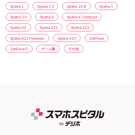
Xperia 1
Xperia 1 ll
Xperia 10 IIl
Xperia 5
Xperia 5 II
Xperia 8
Xperia X Compact
Xperia XZ
Xperia XZ1
Xperia XZ2
Xperia XZ2 Premium
Xperia XZ3
ZenFone
ZenFone 5
ゲーム機
その他