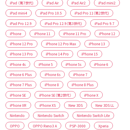
iPad （第7世代)
iPad Air
iPad Air2
iPad mini2
iPad mini4
iPad Pro 10.5
iPad Pro 11（第2世代)
iPad Pro 12.9
iPad Pro 12.9（第3世代)
iPad Pro 9.7
iPhone
iPhone 11
iPhone 11 Pro
iPhone 12
iPhone 12 Pro
iPhone 12 Pro Max
iPhone 13
iPhone 13 Pro
iPhone 14 Pro
iPhone 15
iPhone 4s
iPhone 5
iPhone 5s
iPhone 6
iPhone 6 Plus
iPhone 6s
iPhone 7
iPhone 7 Plus
iPhone 8
iPhone 8 Plus
iPhone SE
iPhone SE（第2世代）
iPhone X
iPhone XR
iPhone XS
New 3DS
New 3DS LL
Nintendo
Nintendo Switch
Nintendo Switch Lite
OPPO
OPPO Reno3 A
PSP-3000
Xperia