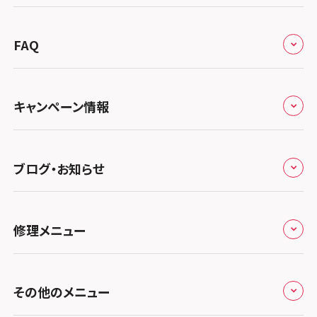
会社概要
スマホスピタル宇都宮
北陸・甲信越
来店修理の流れ
総務省登録業者
スマホスピタル 高崎
スマホスピタルアル・プラザ小松
東海
FAQ
郵送修理の流れ
スマホスピタル鴻巣
特定商取引法に関する表記
スマホスピタル 北陸総合修理センター
スマホスピタル岐阜
関西
よくあるご質問
スマホスピタル テルル三芳
スマホスピタル 長野
プライバシーポリシー
スマホスピタル 浜松
スマホスピタル 大阪梅田
キャンペーン情報
中国・四国
スマホスピタル 熊谷
スマホスピタル静岡パルコ
郵送修理依頼
スマホスピタル by デジホ 梅田地下（うめちか）
スマホスピタル 松江
九州・沖縄
ノートン申込みキャンペーン
スマホスピタル ゲオデジタルベース川口元郷
スマホスピタル 藤枝
スマホスピタル京橋
ブログ・お知らせ
スマホスピタル岡山駅前
スマホスピタル by デジホ マークイズ福岡もも
ち
キャンペーン一覧
スマホスピタル埼玉大宮
スマホスピタル名古屋駅前
スマホスピタル by デジホ天王寺ミオ
スマホスピタル高松
お役立ち情報
スマホスピタル 香椎九産大前
スマホスピタル テルル蒲生
スマホスピタル名古屋金山
修理メニュー
スマホスピタル難波
スマホスピタル西条
お知らせ
スマホスピタル福岡天神
スマホスピタル テルル新越谷
スマホスピタル 大府
スマホスピタル高槻
スマホスピタル高知
修理メニュー トップ
スマホスピタル熊本下通
スマホスピタル テルル草加花栗
スマホスピタル 西枇杷島
その他のメニュー
スマホスピタルイオンタウン茨木太田
iPhone修理メニュー
スマホスピタル GODOモバイル大分府内町