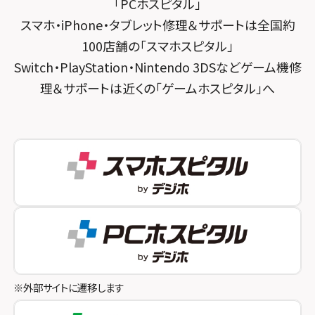
スマホスピタル烏丸
「PCホスピタル」
スマホ・iPhone・タブレット修理＆サポートは全国約
スマホスピタル 神田
スマホスピタル 京都宇治
100店舗の「スマホスピタル」
スマホスピタル三軒茶屋
スマホスピタル 福知山
Switch・PlayStation・Nintendo 3DSなどゲーム機修
理＆サポートは近くの「ゲームホスピタル」へ
スマホスピタル秋葉原
スマホスピタル神戸三宮
スマホスピタル 新宿
スマホスピタル西宮北口
スマホスピタル 自由が丘
スマホスピタル by デジホ 姫路キャスパ
スマホスピタルオリナス錦糸町
スマホスピタル伊丹
スマホスピタル テルル成増
スマホスピタル奈良生駒
スマホスピタル池袋
スマホスピタル和歌山
スマホスピタル八王子
※外部サイトに遷移します
スマホスピタル町田