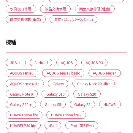
水没復旧修理
液晶交換修理
画面交換修理(軽度)
画面交換修理(重度)
背面パネル(バックパネル)
機種
3DS LL
Android
AQUOS
AQUOS R3
AQUOS sense3
AQUOS sense3 basic
AQUOS sense4
AQUOS sense4 lite
Galaxy
Galaxy Note 20 Ultra
Galaxy Note 9
Galaxy S10
Galaxy S20
Galaxy S20 +
Galaxy S5
Galaxy S8
HUAWEI
HUAWEI nova lite
HUAWEI nova lite 2
HUAWEI P30 lite
iPad
iPad （第5世代)