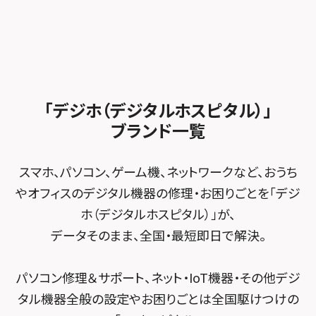
スマホスピタル テルル東川口
スマホスピタル 尾張旭
スマホスピタル江坂
加盟店募集
スマホスピタル沖縄美里
iPad修理メニュー
スマホスピタル船橋FACE
スマホスピタル ゲオデジタルベース名古屋焼山
スマホスピタルくずはモール
スタッフ募集
Android修理メニュー
スマホスピタル柏
スマホスピタル知多
スマホスピタルビオルネ枚方
法人サービス
ゲーム機修理メニュー
スマホスピタル 佐倉
スマホスピタル平和が丘
スマホスピタル住道オペラパーク
「デジホ（デジタルホスピタル）」
FCNTスマートフォン修理
スマホスピタル テルル松戸五香
MacBook修理メニュー
ブランド一覧
スマホスピタル春日井勝川
スマホスピタル東大阪ロンモール布施
POSレジ緊急サポート
スマホスピタル テルル南流山
Surface修理メニュー
スマホスピタル堺
スマホ、パソコン、ゲーム機、ネットワークなど、おうち
スマホスピタル テルル宮野木
やオフィスのデジタル機器の修理・お困りごとを「デジ
スマホスピタル 堺出張所
ホ（デジタルホスピタル）」が、
スマホスピタル千葉
スマホスピタル京都河原町
データそのまま、全国・最短即日で解決。
スマホスピタル 東京大手町
スマホスピタル by デジホ 京都駅前
パソコン修理＆サポート、ネット・IoT機器・その他デジ
スマホスピタル 大森
スマホスピタル宇治槙島
タル機器全般の設定やお困りごとは全国駆けつけの
スマホスピタル練馬