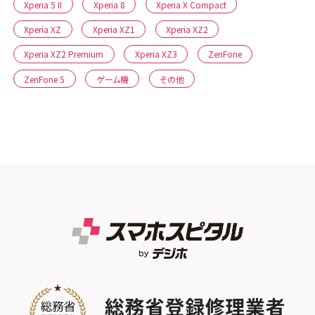
Xperia 5 II
Xperia 8
Xperia X Compact
Xperia XZ
Xperia XZ1
Xperia XZ2
Xperia XZ2 Premium
Xperia XZ3
ZenFone
ZenFone 5
ゲーム機
その他