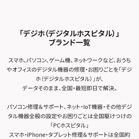
スマホスピタル ゲオデジタルベース名古屋焼山
スマホスピタルくずはモール
スタッフ募集
Android修理メニュー
スマホスピタル柏
スマホスピタル知多
スマホスピタルビオルネ枚方
法人サービス
ゲーム機修理メニュー
スマホスピタル 佐倉
スマホスピタル平和が丘
スマホスピタル住道オペラパーク
「デジホ（デジタルホスピタル）」
FCNTスマートフォン修理
スマホスピタル テルル松戸五香
MacBook修理メニュー
ブランド一覧
スマホスピタル春日井勝川
スマホスピタル東大阪ロンモール布施
POSレジ緊急サポート
スマホスピタル テルル南流山
Surface修理メニュー
スマホスピタル堺
スマホ、パソコン、ゲーム機、ネットワークなど、おうち
スマホスピタル テルル宮野木
やオフィスのデジタル機器の修理・お困りごとを「デジ
スマホスピタル 堺出張所
ホ（デジタルホスピタル）」が、
スマホスピタル千葉
スマホスピタル京都河原町
データそのまま、全国・最短即日で解決。
スマホスピタル 東京大手町
スマホスピタル by デジホ 京都駅前
パソコン修理＆サポート、ネット・IoT機器・その他デジ
スマホスピタル 大森
スマホスピタル宇治槙島
タル機器全般の設定やお困りごとは全国駆けつけの
スマホスピタル練馬
スマホスピタル烏丸
「PCホスピタル」
スマホ・iPhone・タブレット修理＆サポートは全国約
スマホスピタル 神田
スマホスピタル 京都宇治