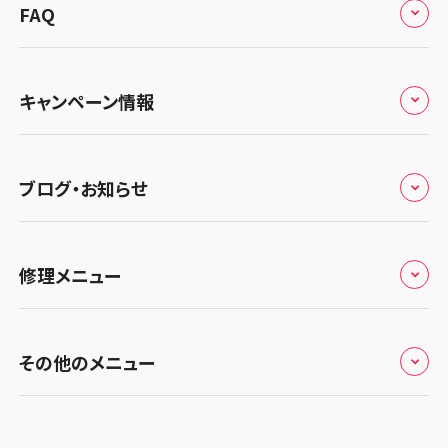
総務省登録業者
スマホスピタル 高崎
スマホスピタルアル・プラザ小松
東海
FAQ
郵送修理の流れ
スマホスピタル鴻巣
特定商取引法に関する表記
スマホスピタル 北陸総合修理センター
スマホスピタル岐阜
関西
よくあるご質問
スマホスピタル テルル三芳
スマホスピタル 長野
プライバシーポリシー
スマホスピタル 浜松
スマホスピタル 大阪梅田
キャンペーン情報
中国・四国
スマホスピタル 熊谷
スマホスピタル静岡パルコ
郵送修理依頼
スマホスピタル by デジホ 梅田地下（うめちか）
スマホスピタル 松江
九州・沖縄
ノートン申込みキャンペーン
スマホスピタル ゲオデジタルベース川口元郷
スマホスピタル 藤枝
スマホスピタル京橋
ブログ・お知らせ
スマホスピタル岡山駅前
スマホスピタル by デジホ マークイズ福岡もも
ち
キャンペーン一覧
スマホスピタル埼玉大宮
スマホスピタル名古屋駅前
スマホスピタル by デジホ天王寺ミオ
スマホスピタル高松
お役立ち情報
スマホスピタル 香椎九産大前
スマホスピタル テルル蒲生
スマホスピタル名古屋金山
修理メニュー
スマホスピタル難波
スマホスピタル西条
お知らせ
スマホスピタル福岡天神
スマホスピタル テルル新越谷
スマホスピタル 大府
スマホスピタル高槻
スマホスピタル高知
修理メニュー トップ
スマホスピタル熊本下通
スマホスピタル テルル草加花栗
スマホスピタル 西枇杷島
その他のメニュー
スマホスピタルイオンタウン茨木太田
iPhone修理メニュー
スマホスピタル GODOモバイル大分府内町
スマホスピタル テルル東川口
スマホスピタル 尾張旭
スマホスピタル江坂
加盟店募集
スマホスピタル沖縄美里
iPad修理メニュー
スマホスピタル船橋FACE