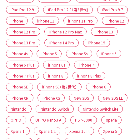
iPad Pro 12.9
iPad Pro 12.9（第3世代)
iPad Pro 9.7
iPhone
iPhone 11
iPhone 11 Pro
iPhone 12
iPhone 12 Pro
iPhone 12 Pro Max
iPhone 13
iPhone 13 Pro
iPhone 14 Pro
iPhone 15
iPhone 4s
iPhone 5
iPhone 5s
iPhone 6
iPhone 6 Plus
iPhone 6s
iPhone 7
iPhone 7 Plus
iPhone 8
iPhone 8 Plus
iPhone SE
iPhone SE（第2世代）
iPhone X
iPhone XR
iPhone XS
New 3DS
New 3DS LL
Nintendo
Nintendo Switch
Nintendo Switch Lite
OPPO
OPPO Reno3 A
PSP-3000
Xperia
Xperia 1
Xperia 1 ll
Xperia 10 IIl
Xperia 5