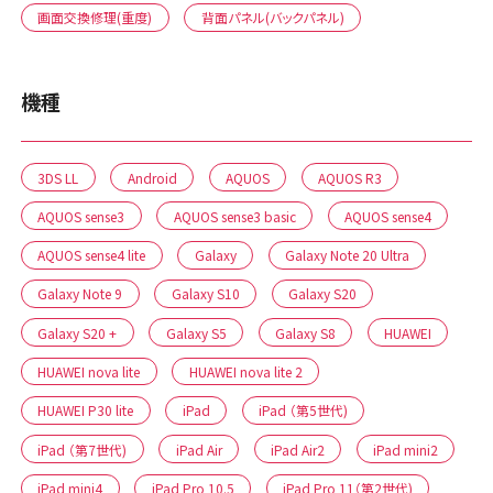
画面交換修理(重度)
背面パネル(バックパネル)
機種
3DS LL
Android
AQUOS
AQUOS R3
AQUOS sense3
AQUOS sense3 basic
AQUOS sense4
AQUOS sense4 lite
Galaxy
Galaxy Note 20 Ultra
Galaxy Note 9
Galaxy S10
Galaxy S20
Galaxy S20 +
Galaxy S5
Galaxy S8
HUAWEI
HUAWEI nova lite
HUAWEI nova lite 2
HUAWEI P30 lite
iPad
iPad （第5世代)
iPad （第7世代)
iPad Air
iPad Air2
iPad mini2
iPad mini4
iPad Pro 10.5
iPad Pro 11（第2世代)