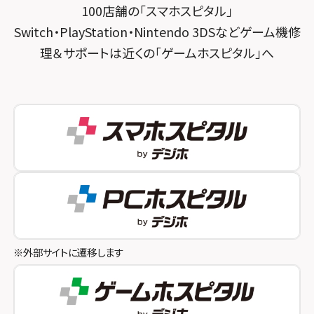
100店舗の「スマホスピタル」
スマホスピタル三軒茶屋
スマホスピタル 福知山
Switch・PlayStation・Nintendo 3DSなどゲーム機修
理＆サポートは近くの「ゲームホスピタル」へ
スマホスピタル秋葉原
スマホスピタル神戸三宮
スマホスピタル 新宿
スマホスピタル西宮北口
スマホスピタル 自由が丘
スマホスピタル by デジホ 姫路キャスパ
スマホスピタルオリナス錦糸町
スマホスピタル伊丹
スマホスピタル テルル成増
スマホスピタル奈良生駒
スマホスピタル池袋
スマホスピタル和歌山
スマホスピタル八王子
※外部サイトに遷移します
スマホスピタル町田
スマホスピタル吉祥寺