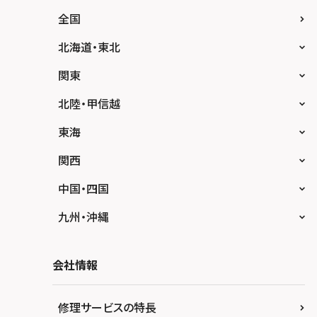
全国
北海道・東北
スマホスピタル大丸札幌
関東
スマホスピタル宇都宮
北陸・甲信越
スマホスピタル 高崎
スマホスピタルアル・プラザ小松
東海
スマホスピタル鴻巣
スマホスピタル 北陸総合修理センター
スマホスピタル岐阜
関西
スマホスピタル テルル三芳
スマホスピタル 長野
スマホスピタル 浜松
スマホスピタル 大阪梅田
中国・四国
スマホスピタル 熊谷
スマホスピタル静岡パルコ
スマホスピタル by デジホ 梅田地下（うめち
スマホスピタル 松江
九州・沖縄
か）
スマホスピタル ゲオデジタルベース川口元郷
スマホスピタル 藤枝
スマホスピタル岡山駅前
スマホスピタル by デジホ マークイズ福岡も
スマホスピタル京橋
もち
スマホスピタル埼玉大宮
会社情報
スマホスピタル名古屋駅前
スマホスピタル高松
スマホスピタル by デジホ天王寺ミオ
スマホスピタル 香椎九産大前
スマホスピタル テルル蒲生
スマホスピタル名古屋金山
スマホスピタル西条
修理サービスの特長
スマホスピタル難波
スマホスピタル福岡天神