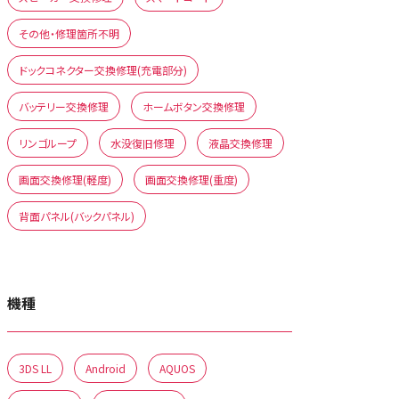
その他・修理箇所不明
ドックコネクター交換修理(充電部分)
バッテリー交換修理
ホームボタン交換修理
リンゴループ
水没復旧修理
液晶交換修理
画面交換修理(軽度)
画面交換修理(重度)
背面パネル(バックパネル)
機種
3DS LL
Android
AQUOS