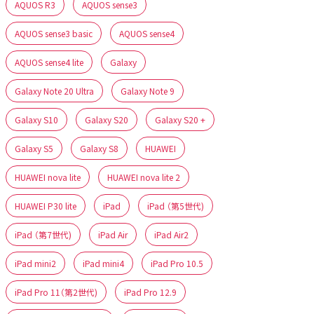
AQUOS R3
AQUOS sense3
AQUOS sense3 basic
AQUOS sense4
AQUOS sense4 lite
Galaxy
Galaxy Note 20 Ultra
Galaxy Note 9
Galaxy S10
Galaxy S20
Galaxy S20 +
Galaxy S5
Galaxy S8
HUAWEI
HUAWEI nova lite
HUAWEI nova lite 2
HUAWEI P30 lite
iPad
iPad （第5世代)
iPad （第7世代)
iPad Air
iPad Air2
iPad mini2
iPad mini4
iPad Pro 10.5
iPad Pro 11（第2世代)
iPad Pro 12.9