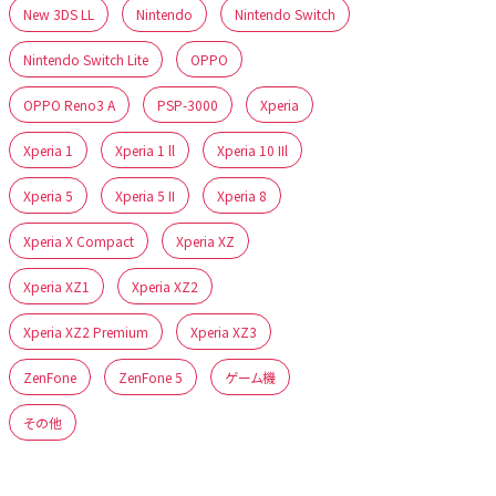
New 3DS LL
Nintendo
Nintendo Switch
Nintendo Switch Lite
OPPO
OPPO Reno3 A
PSP-3000
Xperia
Xperia 1
Xperia 1 ll
Xperia 10 IIl
Xperia 5
Xperia 5 II
Xperia 8
Xperia X Compact
Xperia XZ
Xperia XZ1
Xperia XZ2
Xperia XZ2 Premium
Xperia XZ3
ZenFone
ZenFone 5
ゲーム機
その他