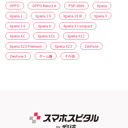
OPPO
OPPO Reno3 A
PSP-3000
Xperia
Xperia 1
Xperia 1 ll
Xperia 10 IIl
Xperia 5
Xperia 5 II
Xperia 8
Xperia X Compact
Xperia XZ
Xperia XZ1
Xperia XZ2
Xperia XZ2 Premium
Xperia XZ3
ZenFone
ZenFone 5
ゲーム機
その他