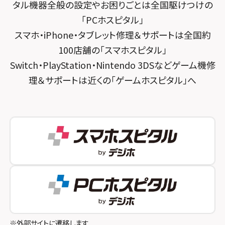
タル機器全般の設定やお困りごとは全国駆けつけの
スマホスピタル練馬
スマホスピタル烏丸
「PCホスピタル」
スマホ・iPhone・タブレット修理＆サポートは全国約
スマホスピタル 神田
スマホスピタル 京都宇治
100店舗の「スマホスピタル」
スマホスピタル三軒茶屋
スマホスピタル 福知山
Switch・PlayStation・Nintendo 3DSなどゲーム機修
理＆サポートは近くの「ゲームホスピタル」へ
スマホスピタル秋葉原
スマホスピタル神戸三宮
スマホスピタル 新宿
スマホスピタル西宮北口
スマホスピタル 自由が丘
スマホスピタル by デジホ 姫路キャスパ
スマホスピタルオリナス錦糸町
スマホスピタル伊丹
スマホスピタル テルル成増
スマホスピタル奈良生駒
スマホスピタル池袋
スマホスピタル和歌山
スマホスピタル八王子
※外部サイトに遷移します