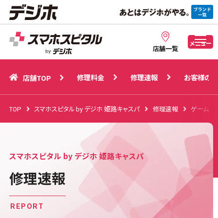
修理料金
修理速報
お客様の声
店舗TOP
メニュー
店舗一覧
修理料金
修理速報
お客様の声
店舗TOP
TOP
スマホスピタル by デジホ 姫路キャスパ
修理速報
ゲーム機
スマホスピタル by デジホ 姫路キャスパ
修理速報
REPORT