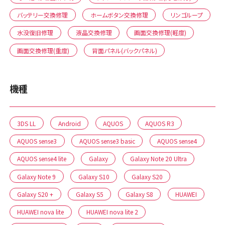
バッテリー交換修理
ホームボタン交換修理
リンゴループ
水没復旧修理
液晶交換修理
画面交換修理(軽度)
画面交換修理(重度)
背面パネル(バックパネル)
機種
3DS LL
Android
AQUOS
AQUOS R3
AQUOS sense3
AQUOS sense3 basic
AQUOS sense4
AQUOS sense4 lite
Galaxy
Galaxy Note 20 Ultra
Galaxy Note 9
Galaxy S10
Galaxy S20
Galaxy S20 +
Galaxy S5
Galaxy S8
HUAWEI
HUAWEI nova lite
HUAWEI nova lite 2