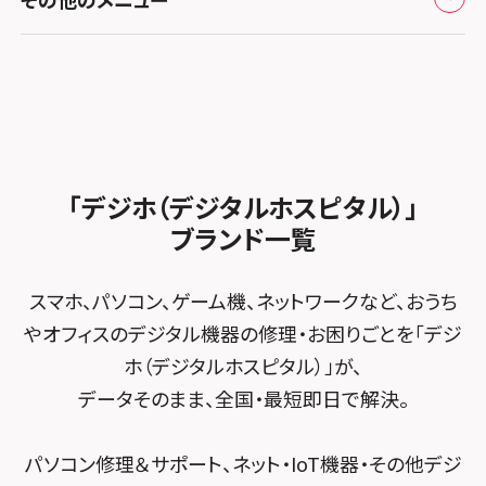
iPhone修理メニュー
スマホスピタル GODOモバイル大分府内町
スマホスピタル テルル東川口
スマホスピタル 尾張旭
スマホスピタル江坂
加盟店募集
スマホスピタル沖縄美里
iPad修理メニュー
スマホスピタル船橋FACE
スマホスピタル ゲオデジタルベース名古屋焼山
スマホスピタルくずはモール
スタッフ募集
Android修理メニュー
スマホスピタル柏
スマホスピタル知多
スマホスピタルビオルネ枚方
法人サービス
ゲーム機修理メニュー
スマホスピタル 佐倉
スマホスピタル平和が丘
スマホスピタル住道オペラパーク
「デジホ（デジタルホスピタル）」
FCNTスマートフォン修理
スマホスピタル テルル松戸五香
MacBook修理メニュー
ブランド一覧
スマホスピタル春日井勝川
スマホスピタル東大阪ロンモール布施
POSレジ緊急サポート
スマホスピタル テルル南流山
Surface修理メニュー
スマホスピタル堺
スマホ、パソコン、ゲーム機、ネットワークなど、おうち
スマホスピタル テルル宮野木
やオフィスのデジタル機器の修理・お困りごとを「デジ
スマホスピタル 堺出張所
ホ（デジタルホスピタル）」が、
スマホスピタル千葉
スマホスピタル京都河原町
データそのまま、全国・最短即日で解決。
スマホスピタル 東京大手町
スマホスピタル by デジホ 京都駅前
パソコン修理＆サポート、ネット・IoT機器・その他デジ
スマホスピタル 大森
スマホスピタル宇治槙島