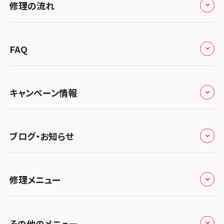
修理の流れ
会社概要
スマホスピタル宇都宮
北陸・甲信越
来店修理の流れ
総務省登録業者
スマホスピタル 高崎
スマホスピタルアル・プラザ小松
東海
FAQ
郵送修理の流れ
スマホスピタル鴻巣
特定商取引法に関する表記
スマホスピタル 北陸総合修理センター
スマホスピタル岐阜
関西
よくあるご質問
スマホスピタル テルル三芳
スマホスピタル 長野
プライバシーポリシー
スマホスピタル 浜松
スマホスピタル 大阪梅田
キャンペーン情報
中国・四国
スマホスピタル 熊谷
スマホスピタル静岡パルコ
郵送修理依頼
スマホスピタル by デジホ 梅田地下（うめちか）
スマホスピタル 松江
九州・沖縄
ノートン申込みキャンペーン
スマホスピタル ゲオデジタルベース川口元郷
スマホスピタル 藤枝
スマホスピタル京橋
ブログ・お知らせ
スマホスピタル岡山駅前
スマホスピタル by デジホ マークイズ福岡もも
ち
キャンペーン一覧
スマホスピタル埼玉大宮
スマホスピタル名古屋駅前
スマホスピタル by デジホ天王寺ミオ
スマホスピタル高松
お役立ち情報
スマホスピタル 香椎九産大前
スマホスピタル テルル蒲生
スマホスピタル名古屋金山
修理メニュー
スマホスピタル難波
スマホスピタル西条
お知らせ
スマホスピタル福岡天神
スマホスピタル テルル新越谷
スマホスピタル 大府
スマホスピタル高槻
スマホスピタル高知
修理メニュー トップ
スマホスピタル熊本下通
スマホスピタル テルル草加花栗
スマホスピタル 西枇杷島
その他のメニュー
スマホスピタルイオンタウン茨木太田