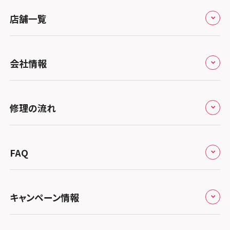
店舗一覧
全国
会社情報
北海道・東北
修理サービスの特長
スマホスピタル大丸札幌
関東
修理の流れ
会社概要
スマホスピタル宇都宮
北陸・甲信越
来店修理の流れ
総務省登録業者
スマホスピタル 高崎
スマホスピタルアル・プラザ小松
東海
FAQ
郵送修理の流れ
スマホスピタル鴻巣
特定商取引法に関する表記
スマホスピタル 北陸総合修理センター
スマホスピタル岐阜
関西
よくあるご質問
スマホスピタル テルル三芳
スマホスピタル 長野
プライバシーポリシー
スマホスピタル 浜松
スマホスピタル 大阪梅田
キャンペーン情報
中国・四国
スマホスピタル 熊谷
スマホスピタル静岡パルコ
郵送修理依頼
スマホスピタル by デジホ 梅田地下（うめちか）
スマホスピタル 松江
九州・沖縄