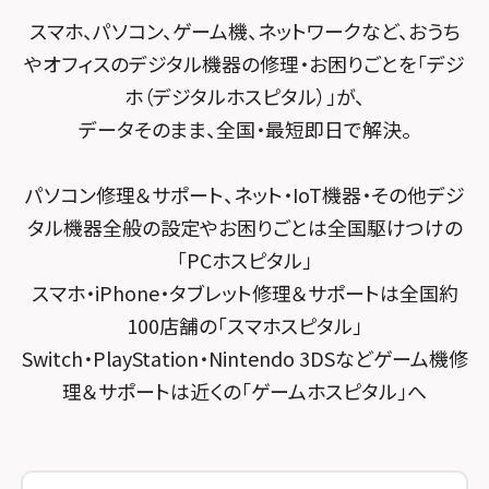
POSレジ緊急サポート
スマホスピタル テルル南流山
Surface修理メニュー
スマホスピタル堺
スマホ、パソコン、ゲーム機、ネットワークなど、おうち
スマホスピタル テルル宮野木
やオフィスのデジタル機器の修理・お困りごとを「デジ
スマホスピタル 堺出張所
ホ（デジタルホスピタル）」が、
スマホスピタル千葉
スマホスピタル京都河原町
データそのまま、全国・最短即日で解決。
スマホスピタル 東京大手町
スマホスピタル by デジホ 京都駅前
パソコン修理＆サポート、ネット・IoT機器・その他デジ
スマホスピタル 大森
スマホスピタル宇治槙島
タル機器全般の設定やお困りごとは全国駆けつけの
スマホスピタル練馬
スマホスピタル烏丸
「PCホスピタル」
スマホ・iPhone・タブレット修理＆サポートは全国約
スマホスピタル 神田
スマホスピタル 京都宇治
100店舗の「スマホスピタル」
スマホスピタル三軒茶屋
スマホスピタル 福知山
Switch・PlayStation・Nintendo 3DSなどゲーム機修
理＆サポートは近くの「ゲームホスピタル」へ
スマホスピタル秋葉原
スマホスピタル神戸三宮
スマホスピタル 新宿
スマホスピタル西宮北口