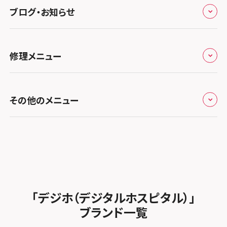
ノートン申込みキャンペーン
スマホスピタル ゲオデジタルベース川口元郷
スマホスピタル 藤枝
スマホスピタル京橋
ブログ・お知らせ
スマホスピタル岡山駅前
スマホスピタル by デジホ マークイズ福岡もも
ち
キャンペーン一覧
スマホスピタル埼玉大宮
スマホスピタル名古屋駅前
スマホスピタル by デジホ天王寺ミオ
スマホスピタル高松
お役立ち情報
スマホスピタル 香椎九産大前
スマホスピタル テルル蒲生
スマホスピタル名古屋金山
修理メニュー
スマホスピタル難波
スマホスピタル西条
お知らせ
スマホスピタル福岡天神
スマホスピタル テルル新越谷
スマホスピタル 大府
スマホスピタル高槻
スマホスピタル高知
修理メニュー トップ
スマホスピタル熊本下通
スマホスピタル テルル草加花栗
スマホスピタル 西枇杷島
その他のメニュー
スマホスピタルイオンタウン茨木太田
iPhone修理メニュー
スマホスピタル GODOモバイル大分府内町
スマホスピタル テルル東川口
スマホスピタル 尾張旭
スマホスピタル江坂
加盟店募集
スマホスピタル沖縄美里
iPad修理メニュー
スマホスピタル船橋FACE
スマホスピタル ゲオデジタルベース名古屋焼山
スマホスピタルくずはモール
スタッフ募集
Android修理メニュー
スマホスピタル柏
スマホスピタル知多
スマホスピタルビオルネ枚方
法人サービス
ゲーム機修理メニュー
スマホスピタル 佐倉
スマホスピタル平和が丘
スマホスピタル住道オペラパーク
「デジホ（デジタルホスピタル）」
FCNTスマートフォン修理
スマホスピタル テルル松戸五香
MacBook修理メニュー
ブランド一覧
スマホスピタル春日井勝川
スマホスピタル東大阪ロンモール布施