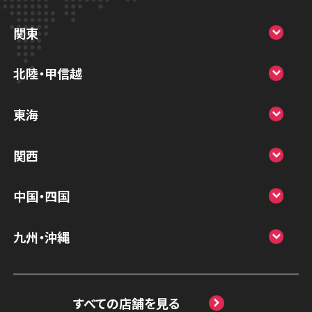
スマホスピタル大丸札幌
関東
スマホスピタル宇都宮
北陸・甲信越
スマホスピタル 高崎
スマホスピタルアル・プラザ小松
東海
スマホスピタル鴻巣
スマホスピタル 北陸総合修理センター
スマホスピタル岐阜
関西
スマホスピタル テルル三芳
スマホスピタル 長野
スマホスピタル 浜松
スマホスピタル 大阪梅田
スマホスピタル 熊谷
中国・四国
スマホスピタル静岡パルコ
スマホスピタル by デジホ 梅田地下（うめち
スマホスピタル ゲオデジタルベース川口元
スマホスピタル 松江
九州・沖縄
か）
スマホスピタル 藤枝
郷
スマホスピタル岡山駅前
スマホスピタル by デジホ マークイズ福岡
スマホスピタル京橋
スマホスピタル名古屋駅前
スマホスピタル埼玉大宮
ももち
スマホスピタル高松
すべての店舗を見る
スマホスピタル by デジホ天王寺ミオ
スマホスピタル名古屋金山