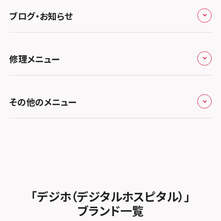
ノートン申込みキャンペーン
スマホスピタル伊丹
スマホスピタル ゲオデジタルベース川口元郷
スマホスピタル 藤枝
スマホスピタル テルル成増
スマホスピタル京橋
ブログ・お知らせ
スマホスピタル岡山駅前
スマホスピタル by デジホ マークイズ福岡もも
ち
キャンペーン一覧
スマホスピタル奈良生駒
スマホスピタル埼玉大宮
スマホスピタル名古屋駅前
スマホスピタル by デジホ天王寺ミオ
スマホスピタル池袋
スマホスピタル高松
お役立ち情報
スマホスピタル 香椎九産大前
スマホスピタル テルル蒲生
スマホスピタル和歌山
スマホスピタル名古屋金山
修理メニュー
スマホスピタル難波
スマホスピタル西条
スマホスピタル八王子
お知らせ
スマホスピタル福岡天神
スマホスピタル テルル新越谷
スマホスピタル 大府
スマホスピタル高槻
スマホスピタル高知
スマホスピタル町田
修理メニュー トップ
スマホスピタル熊本下通
スマホスピタル テルル草加花栗
スマホスピタル 西枇杷島
その他のメニュー
スマホスピタルイオンタウン茨木太田
スマホスピタル吉祥寺
iPhone修理メニュー
スマホスピタル GODOモバイル大分府内町
スマホスピタル テルル東川口
スマホスピタル 尾張旭
スマホスピタル江坂
スマホスピタル立川
加盟店募集
スマホスピタル沖縄美里
iPad修理メニュー
スマホスピタル船橋FACE
スマホスピタル ゲオデジタルベース名古屋焼山
スマホスピタルくずはモール
スマホスピタル厚木ガーデンシティ
スタッフ募集
Android修理メニュー
スマホスピタル柏
スマホスピタル知多
スマホスピタルビオルネ枚方
スマホスピタルイオン相模原
法人サービス
ゲーム機修理メニュー
スマホスピタル 佐倉
スマホスピタル平和が丘
スマホスピタル住道オペラパーク
「デジホ（デジタルホスピタル）」
スマホスピタル藤沢
FCNTスマートフォン修理
スマホスピタル テルル松戸五香
MacBook修理メニュー
ブランド一覧
スマホスピタル春日井勝川
スマホスピタル東大阪ロンモール布施
スマホスピタル 小田原