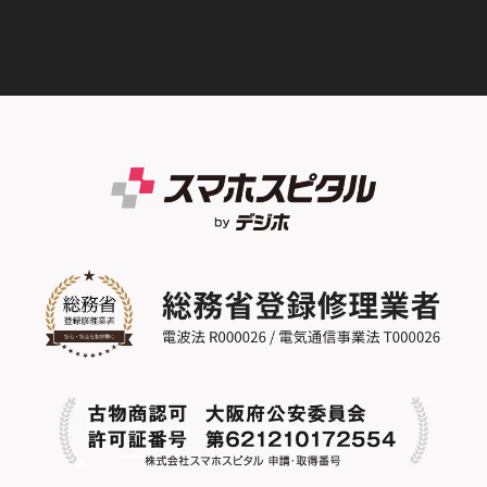
スマホスピタル テルル蒲生
スマホスピタル 香椎九産大前
スマホスピタル西条
スマホスピタル難波
スマホスピタル 大府
スマホスピタル テルル新越谷
スマホスピタル福岡天神
スマホスピタル高知
スマホスピタル高槻
スマホスピタル 西枇杷島
スマホスピタル テルル草加花栗
スマホスピタル熊本下通
スマホスピタルイオンタウン茨木太田
スマホスピタル 尾張旭
スマホスピタル テルル東川口
スマホスピタル GODOモバイル大分府内町
スマホスピタル江坂
スマホスピタル ゲオデジタルベース名古屋
スマホスピタル船橋FACE
スマホスピタル沖縄美里
焼山
スマホスピタルくずはモール
スマホスピタル柏
スマホスピタル知多
スマホスピタルビオルネ枚方
スマホスピタル 佐倉
スマホスピタル平和が丘
スマホスピタル住道オペラパーク
スマホスピタル テルル松戸五香
スマホスピタル春日井勝川
スマホスピタル東大阪ロンモール布施
スマホスピタル テルル南流山
スマホスピタル堺
スマホスピタル テルル宮野木