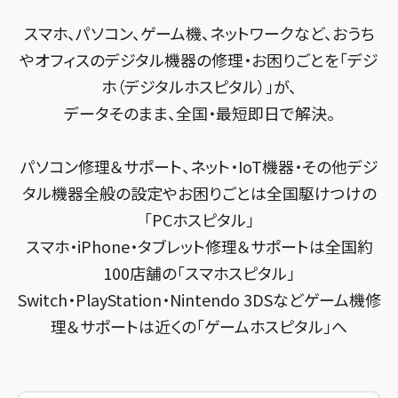
POSレジ緊急サポート
スマホスピタル テルル南流山
Surface修理メニュー
スマホスピタル堺
スマホ、パソコン、ゲーム機、ネットワークなど、おうち
スマホスピタル たまプラーザ駅前
スマホスピタル テルル宮野木
やオフィスのデジタル機器の修理・お困りごとを「デジ
スマホスピタル 堺出張所
スマホスピタル 登戸・向ヶ丘遊園
ホ（デジタルホスピタル）」が、
スマホスピタル千葉
スマホスピタル京都河原町
データそのまま、全国・最短即日で解決。
スマホスピタル 武蔵小杉
スマホスピタル 東京大手町
スマホスピタル by デジホ 京都駅前
スマホスピタル横浜駅前
パソコン修理＆サポート、ネット・IoT機器・その他デジ
スマホスピタル 大森
スマホスピタル宇治槙島
タル機器全般の設定やお困りごとは全国駆けつけの
スマホスピタル横浜関内
スマホスピタル練馬
スマホスピタル烏丸
「PCホスピタル」
スマホスピタル テルル上大岡
スマホ・iPhone・タブレット修理＆サポートは全国約
スマホスピタル 神田
スマホスピタル 京都宇治
100店舗の「スマホスピタル」
スマホスピタル三軒茶屋
スマホスピタル 福知山
Switch・PlayStation・Nintendo 3DSなどゲーム機修
理＆サポートは近くの「ゲームホスピタル」へ
スマホスピタル秋葉原
スマホスピタル神戸三宮
スマホスピタル 新宿
スマホスピタル西宮北口