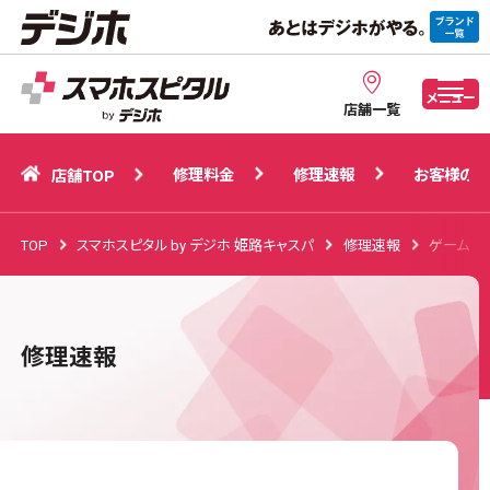
修理料金
修理速報
お客様の声
店舗TOP
メニュー
店舗一覧
修理料金
修理速報
お客様の声
店舗TOP
TOP
スマホスピタル by デジホ 姫路キャスパ
修理速報
ゲーム機
修理速報