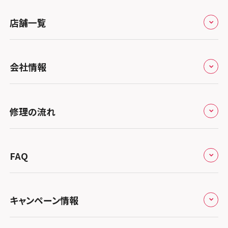
スマホスピタル 堺出張所
スマホスピタル千葉
店舗一覧
スマホスピタル京都河原町
スマホスピタル 東京大手町
スマホスピタル by デジホ 京都駅前
スマホスピタル 大森
全国
会社情報
スマホスピタル宇治槙島
スマホスピタル練馬
北海道・東北
スマホスピタル烏丸
スマホスピタル 神田
修理サービスの特長
スマホスピタル大丸札幌
関東
修理の流れ
スマホスピタル 京都宇治
スマホスピタル三軒茶屋
会社概要
スマホスピタル宇都宮
北陸・甲信越
スマホスピタル 福知山
来店修理の流れ
スマホスピタル秋葉原
総務省登録業者
スマホスピタル 高崎
スマホスピタルアル・プラザ小松
東海
FAQ
スマホスピタル神戸三宮
郵送修理の流れ
スマホスピタル 新宿
スマホスピタル鴻巣
特定商取引法に関する表記
スマホスピタル 北陸総合修理センター
スマホスピタル岐阜
関西
よくあるご質問
スマホスピタル西宮北口
スマホスピタル テルル三芳
スマホスピタル 自由が丘
スマホスピタル 長野
プライバシーポリシー
スマホスピタル 浜松
スマホスピタル 大阪梅田
キャンペーン情報
中国・四国
スマホスピタル by デジホ 姫路キャスパ
スマホスピタル 熊谷
スマホスピタルオリナス錦糸町
スマホスピタル静岡パルコ
郵送修理依頼
スマホスピタル by デジホ 梅田地下（うめちか）
スマホスピタル 松江
九州・沖縄