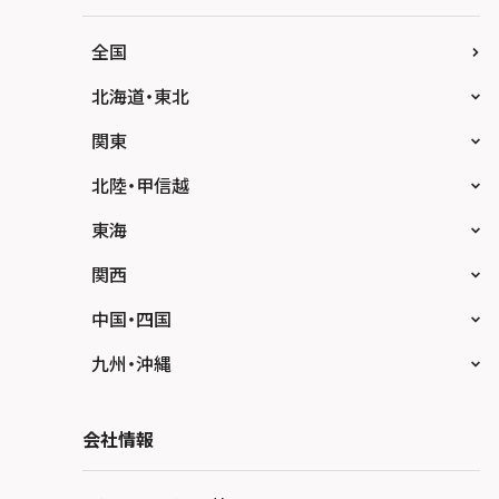
全国
北海道・東北
スマホスピタル大丸札幌
関東
スマホスピタル宇都宮
北陸・甲信越
スマホスピタル 高崎
スマホスピタルアル・プラザ小松
東海
スマホスピタル鴻巣
スマホスピタル 北陸総合修理センター
スマホスピタル岐阜
関西
スマホスピタル テルル三芳
スマホスピタル 長野
スマホスピタル 浜松
スマホスピタル 大阪梅田
中国・四国
スマホスピタル 熊谷
スマホスピタル静岡パルコ
スマホスピタル by デジホ 梅田地下（うめち
スマホスピタル 松江
九州・沖縄
か）
スマホスピタル ゲオデジタルベース川口元郷
スマホスピタル 藤枝
スマホスピタル岡山駅前
スマホスピタル by デジホ マークイズ福岡も
スマホスピタル京橋
もち
スマホスピタル埼玉大宮
会社情報
スマホスピタル名古屋駅前
スマホスピタル高松
スマホスピタル by デジホ天王寺ミオ
スマホスピタル 香椎九産大前
スマホスピタル テルル蒲生
スマホスピタル名古屋金山
スマホスピタル西条