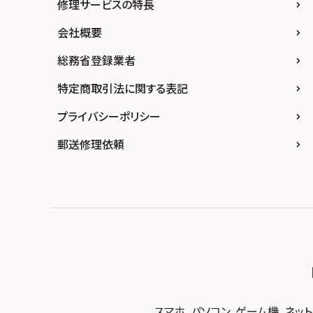
修理サービスの特長
スマホスピタル難波
スマホスピタル福岡天神
スマホスピタル テルル新越谷
スマホスピタル 大府
スマホスピタル高知
会社概要
スマホスピタル高槻
スマホスピタル熊本下通
スマホスピタル テルル草加花栗
スマホスピタル 西枇杷島
総務省登録業者
スマホスピタルイオンタウン茨木太田
スマホスピタル GODOモバイル大分府内町
スマホスピタル テルル東川口
スマホスピタル 尾張旭
スマホスピタル江坂
特定商取引法に関する表記
スマホスピタル沖縄美里
スマホスピタル船橋FACE
スマホスピタル ゲオデジタルベース名古屋焼
山
スマホスピタルくずはモール
プライバシーポリシー
スマホスピタル柏
スマホスピタル知多
スマホスピタルビオルネ枚方
郵送修理依頼
スマホスピタル 佐倉
スマホスピタル平和が丘
スマホスピタル住道オペラパーク
スマホスピタル テルル松戸五香
スマホスピタル春日井勝川
スマホスピタル東大阪ロンモール布施
スマホスピタル テルル南流山
スマホスピタル堺
スマホスピタル テルル宮野木
スマホスピタル 堺出張所
スマホスピタル千葉
スマホスピタル京都河原町
スマホスピタル 東京大手町
スマホスピタル by デジホ 京都駅前
スマホスピタル 大森
スマホ、パソコン、ゲーム機、ネッ