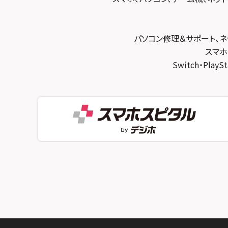
スマホスピタル宇治槙島
スマホスピタル練馬
スマホスピタル烏丸
スマホスピタル 神田
パソコン修理＆サポート、ネ
スマホスピタル 京都宇治
スマホ
スマホスピタル三軒茶屋
Switch・Pl
スマホスピタル 福知山
スマホスピタル秋葉原
スマホスピタル神戸三宮
スマホスピタル 新宿
スマホスピタル西宮北口
スマホスピタル 自由が丘
スマホスピタル by デジホ 姫路キャスパ
スマホスピタルオリナス錦糸町
スマホスピタル伊丹
スマホスピタル テルル成増
スマホスピタル奈良生駒
スマホスピタル池袋
スマホスピタル和歌山
スマホスピタル八王子
スマホスピタル町田
スマホスピタル吉祥寺