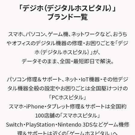
ゲーム機修理メニュー
スマホスピタル 佐倉
スマホスピタル平和が丘
スマホスピタル住道オペラパーク
「デジホ（デジタルホスピタル）」
FCNTスマートフォン修理
スマホスピタル テルル松戸五香
MacBook修理メニュー
ブランド一覧
スマホスピタル春日井勝川
スマホスピタル東大阪ロンモール布施
POSレジ緊急サポート
スマホスピタル テルル南流山
Surface修理メニュー
スマホスピタル堺
スマホ、パソコン、ゲーム機、ネットワークなど、おうち
スマホスピタル テルル宮野木
やオフィスのデジタル機器の修理・お困りごとを「デジ
スマホスピタル 堺出張所
ホ（デジタルホスピタル）」が、
スマホスピタル千葉
スマホスピタル京都河原町
データそのまま、全国・最短即日で解決。
スマホスピタル 東京大手町
スマホスピタル by デジホ 京都駅前
パソコン修理＆サポート、ネット・IoT機器・その他デジ
スマホスピタル 大森
スマホスピタル宇治槙島
タル機器全般の設定やお困りごとは全国駆けつけの
スマホスピタル練馬
スマホスピタル烏丸
「PCホスピタル」
スマホ・iPhone・タブレット修理＆サポートは全国約
スマホスピタル 神田
スマホスピタル 京都宇治
100店舗の「スマホスピタル」
スマホスピタル三軒茶屋
スマホスピタル 福知山
Switch・PlayStation・Nintendo 3DSなどゲーム機修
理＆サポートは近くの「ゲームホスピタル」へ
スマホスピタル秋葉原