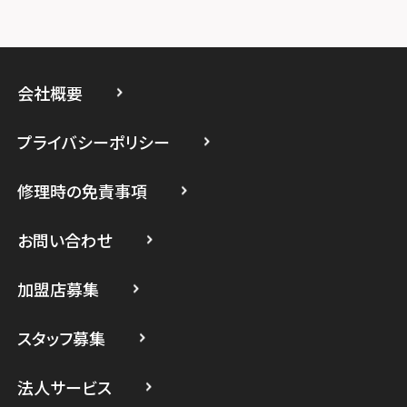
スマホスピタルイオン相模原
スマホスピタル藤沢
会社概要
スマホスピタル 小田原
プライバシーポリシー
スマホスピタル たまプラーザ駅前
修理時の免責事項
スマホスピタル 登戸・向ヶ丘遊園
スマホスピタル 武蔵小杉
お問い合わせ
スマホスピタル横浜駅前
加盟店募集
スマホスピタル横浜関内
スタッフ募集
スマホスピタル テルル上大岡
法人サービス