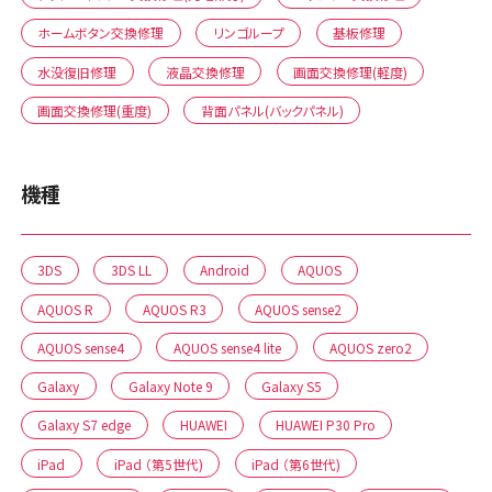
ホームボタン交換修理
リンゴループ
基板修理
水没復旧修理
液晶交換修理
画面交換修理(軽度)
画面交換修理(重度)
背面パネル(バックパネル)
機種
3DS
3DS LL
Android
AQUOS
AQUOS R
AQUOS R3
AQUOS sense2
AQUOS sense4
AQUOS sense4 lite
AQUOS zero2
Galaxy
Galaxy Note 9
Galaxy S5
Galaxy S7 edge
HUAWEI
HUAWEI P30 Pro
iPad
iPad （第5世代)
iPad （第6世代)