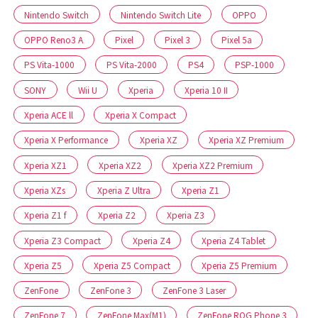
Nintendo Switch
Nintendo Switch Lite
OPPO
OPPO Reno3 A
Pixel
Pixel 3
Pixel 5a
PS Vita-1000
PS Vita-2000
PS4
PSP-1000
SONY
Wii U
Xperia
Xperia 10 II
Xperia ACE ll
Xperia X Compact
Xperia X Performance
Xperia XZ
Xperia XZ Premium
Xperia XZ1
Xperia XZ2
Xperia XZ2 Premium
Xperia XZs
Xperia Z Ultra
Xperia Z1
Xperia Z1 f
Xperia Z2
Xperia Z3
Xperia Z3 Compact
Xperia Z4
Xperia Z4 Tablet
Xperia Z5
Xperia Z5 Compact
Xperia Z5 Premium
ZenFone
ZenFone 3
ZenFone 3 Laser
ZenFone 7
ZenFone Max(M1)
ZenFone ROG Phone 3