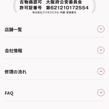
店舗一覧
全国
会社情報
北海道・東北
修理サービスの特長
スマホスピタル大丸札幌
関東
修理の流れ
会社概要
スマホスピタル宇都宮
北陸・甲信越
来店修理の流れ
総務省登録業者
スマホスピタル 高崎
スマホスピタルアル・プラザ小松
東海
FAQ
郵送修理の流れ
スマホスピタル鴻巣
特定商取引法に関する表記
スマホスピタル 北陸総合修理センター
スマホスピタル岐阜
関西