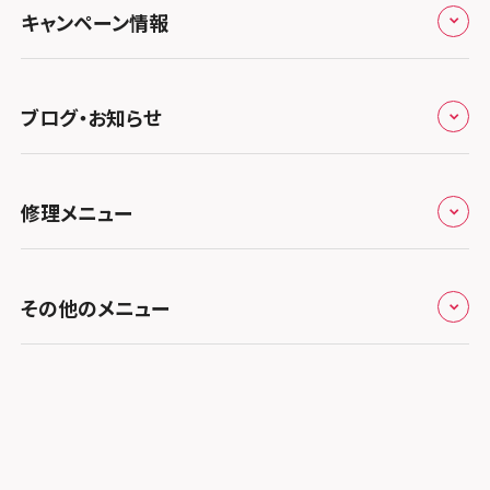
よくあるご質問
スマホスピタル テルル三芳
スマホスピタル 長野
プライバシーポリシー
スマホスピタル 浜松
スマホスピタル 大阪梅田
キャンペーン情報
中国・四国
スマホスピタル 熊谷
スマホスピタル静岡パルコ
郵送修理依頼
スマホスピタル by デジホ 梅田地下（うめちか）
スマホスピタル 松江
九州・沖縄
ノートン申込みキャンペーン
スマホスピタル ゲオデジタルベース川口元郷
スマホスピタル 藤枝
スマホスピタル京橋
ブログ・お知らせ
スマホスピタル岡山駅前
スマホスピタル by デジホ マークイズ福岡もも
ち
キャンペーン一覧
スマホスピタル埼玉大宮
スマホスピタル名古屋駅前
スマホスピタル by デジホ天王寺ミオ
スマホスピタル高松
お役立ち情報
スマホスピタル 香椎九産大前
スマホスピタル テルル蒲生
スマホスピタル名古屋金山
修理メニュー
スマホスピタル難波
スマホスピタル西条
お知らせ
スマホスピタル福岡天神
スマホスピタル テルル新越谷
スマホスピタル 大府
スマホスピタル高槻
スマホスピタル高知
修理メニュー トップ
スマホスピタル熊本下通
スマホスピタル テルル草加花栗
スマホスピタル 西枇杷島
その他のメニュー
スマホスピタルイオンタウン茨木太田
iPhone修理メニュー
スマホスピタル GODOモバイル大分府内町
スマホスピタル テルル東川口
スマホスピタル 尾張旭
スマホスピタル江坂
加盟店募集
スマホスピタル沖縄美里
iPad修理メニュー
スマホスピタル船橋FACE
スマホスピタル ゲオデジタルベース名古屋焼山
スマホスピタルくずはモール
スタッフ募集
Android修理メニュー
スマホスピタル柏
スマホスピタル知多
スマホスピタルビオルネ枚方
法人サービス