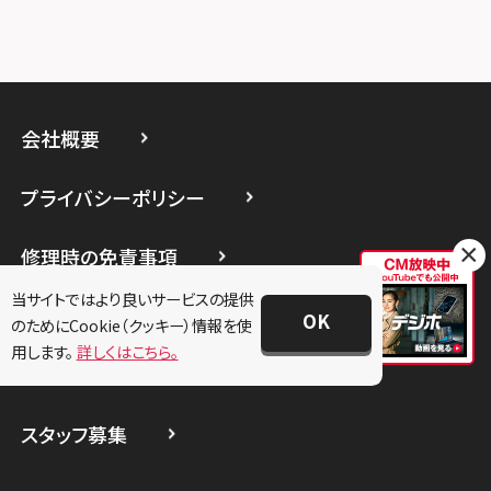
スマホスピタル厚木ガーデンシティ
スマホスピタルイオン相模原
スマホスピタル藤沢
会社概要
スマホスピタル 小田原
プライバシーポリシー
スマホスピタル たまプラーザ駅前
×
修理時の免責事項
スマホスピタル 登戸・向ヶ丘遊園
当サイトではより良いサービスの提供
スマホスピタル 武蔵小杉
お問い合わせ
OK
のためにCookie（クッキー）情報を使
スマホスピタル横浜駅前
用します。
詳しくはこちら。
加盟店募集
スマホスピタル横浜関内
スタッフ募集
スマホスピタル テルル上大岡