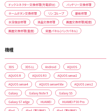
ドックコネクター交換修理(充電部分)
バッテリー交換修理
ホームボタン交換修理
リンゴループ
基板修理
水没復旧修理
液晶交換修理
画面交換修理(軽度)
画面交換修理(重度)
背面パネル(バックパネル)
機種
3DS
3DS LL
Android
AQUOS
AQUOS R
AQUOS R3
AQUOS sense2
AQUOS sense4
AQUOS sense4 lite
AQUOS zero2
Galaxy
Galaxy Note 9
Galaxy S5
Galaxy S7 edge
HUAWEI
HUAWEI P30 Pro
iPad
iPad （第5世代)
iPad （第6世代)