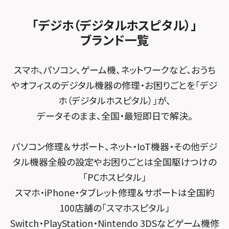
法人サービス
ゲーム機修理メニュー
スマホスピタル 佐倉
スマホスピタル平和が丘
スマホスピタル住道オペラパーク
「デジホ（デジタルホスピタル）」
FCNTスマートフォン修理
スマホスピタル テルル松戸五香
MacBook修理メニュー
ブランド一覧
スマホスピタル春日井勝川
スマホスピタル東大阪ロンモール布施
POSレジ緊急サポート
スマホスピタル テルル南流山
Surface修理メニュー
スマホスピタル堺
スマホ、パソコン、ゲーム機、ネットワークなど、おうち
スマホスピタル テルル宮野木
やオフィスのデジタル機器の修理・お困りごとを「デジ
スマホスピタル 堺出張所
ホ（デジタルホスピタル）」が、
スマホスピタル千葉
スマホスピタル京都河原町
データそのまま、全国・最短即日で解決。
スマホスピタル 東京大手町
スマホスピタル by デジホ 京都駅前
パソコン修理＆サポート、ネット・IoT機器・その他デジ
スマホスピタル 大森
スマホスピタル宇治槙島
タル機器全般の設定やお困りごとは全国駆けつけの
スマホスピタル練馬
スマホスピタル烏丸
「PCホスピタル」
スマホ・iPhone・タブレット修理＆サポートは全国約
スマホスピタル 神田
スマホスピタル 京都宇治
100店舗の「スマホスピタル」
スマホスピタル三軒茶屋
スマホスピタル 福知山
Switch・PlayStation・Nintendo 3DSなどゲーム機修