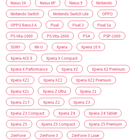
Nexus 5X
Nexus 6P
Nexus 9
Nintendo
Nintendo Switch
Nintendo Switch Lite
OPPO
OPPO Reno3 A
Pixel
Pixel 3
Pixel 5a
PS Vita-1000
PS Vita-2000
PS4
PSP-1000
SONY
Wii U
Xperia
Xperia 10 II
Xperia ACE ll
Xperia X Compact
Xperia X Performance
Xperia XZ
Xperia XZ Premium
Xperia XZ1
Xperia XZ2
Xperia XZ2 Premium
Xperia XZs
Xperia Z Ultra
Xperia Z1
Xperia Z1 f
Xperia Z2
Xperia Z3
Xperia Z3 Compact
Xperia Z4
Xperia Z4 Tablet
Xperia Z5
Xperia Z5 Compact
Xperia Z5 Premium
ZenFone
ZenFone 3
ZenFone 3 Laser