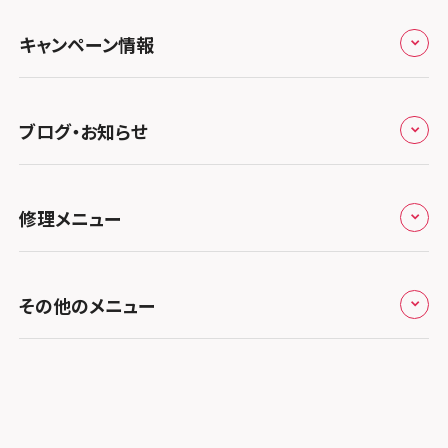
よくあるご質問
スマホスピタル テルル三芳
スマホスピタル 長野
プライバシーポリシー
スマホスピタル 浜松
スマホスピタル 大阪梅田
キャンペーン情報
中国・四国
スマホスピタル 熊谷
スマホスピタル静岡パルコ
郵送修理依頼
スマホスピタル by デジホ 梅田地下（うめちか）
スマホスピタル 松江
九州・沖縄
ノートン申込みキャンペーン
スマホスピタル ゲオデジタルベース川口元郷
スマホスピタル 藤枝
スマホスピタル京橋
ブログ・お知らせ
スマホスピタル岡山駅前
スマホスピタル by デジホ マークイズ福岡もも
ち
キャンペーン一覧
スマホスピタル埼玉大宮
スマホスピタル名古屋駅前
スマホスピタル by デジホ天王寺ミオ
スマホスピタル高松
お役立ち情報
スマホスピタル 香椎九産大前
スマホスピタル テルル蒲生
スマホスピタル名古屋金山
修理メニュー
スマホスピタル難波
スマホスピタル西条
お知らせ
スマホスピタル福岡天神
スマホスピタル テルル新越谷
スマホスピタル 大府
スマホスピタル高槻
スマホスピタル高知
修理メニュー トップ
スマホスピタル熊本下通
スマホスピタル テルル草加花栗
スマホスピタル 西枇杷島
その他のメニュー
スマホスピタルイオンタウン茨木太田
iPhone修理メニュー
スマホスピタル GODOモバイル大分府内町
スマホスピタル テルル東川口
スマホスピタル 尾張旭
スマホスピタル江坂
加盟店募集
スマホスピタル沖縄美里
iPad修理メニュー
スマホスピタル船橋FACE
スマホスピタル ゲオデジタルベース名古屋焼山
スマホスピタルくずはモール
スタッフ募集
Android修理メニュー
スマホスピタル柏
スマホスピタル知多
スマホスピタルビオルネ枚方