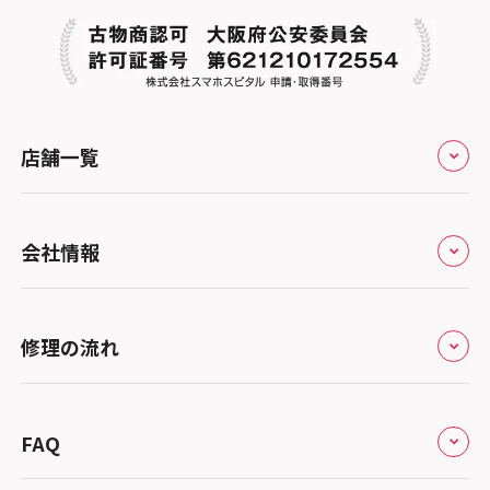
店舗一覧
全国
会社情報
北海道・東北
修理サービスの特長
スマホスピタル大丸札幌
関東
修理の流れ
会社概要
スマホスピタル宇都宮
北陸・甲信越
来店修理の流れ
総務省登録業者
スマホスピタル 高崎
スマホスピタルアル・プラザ小松
東海
FAQ
郵送修理の流れ
スマホスピタル鴻巣
特定商取引法に関する表記
スマホスピタル 北陸総合修理センター
スマホスピタル岐阜
関西