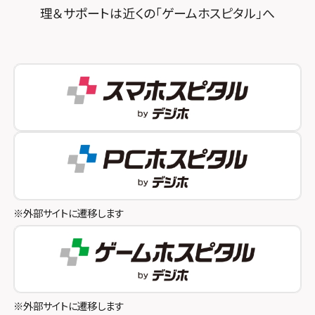
理＆サポートは近くの「ゲームホスピタル」へ
スマホスピタル秋葉原
スマホスピタル神戸三宮
スマホスピタル 新宿
スマホスピタル西宮北口
スマホスピタル 自由が丘
スマホスピタル by デジホ 姫路キャスパ
スマホスピタルオリナス錦糸町
スマホスピタル伊丹
スマホスピタル テルル成増
スマホスピタル奈良生駒
スマホスピタル池袋
スマホスピタル和歌山
スマホスピタル八王子
※外部サイトに遷移します
スマホスピタル町田
スマホスピタル吉祥寺
スマホスピタル立川
※外部サイトに遷移します