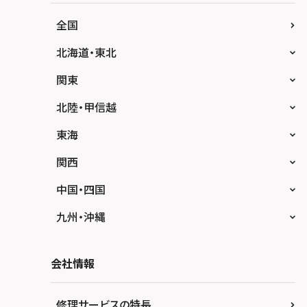
全国
北海道・東北
スマホスピタル大丸札幌
関東
スマホスピタル宇都宮
北陸・甲信越
スマホスピタル 高崎
スマホスピタルアル・プラザ小松
東海
スマホスピタル鴻巣
スマホスピタル 北陸総合修理センター
スマホスピタル岐阜
関西
スマホスピタル テルル三芳
スマホスピタル 長野
スマホスピタル 浜松
スマホスピタル 大阪梅田
中国・四国
スマホスピタル 熊谷
スマホスピタル静岡パルコ
スマホスピタル by デジホ 梅田地下（うめち
スマホスピタル 松江
九州・沖縄
か）
スマホスピタル ゲオデジタルベース川口元郷
スマホスピタル 藤枝
スマホスピタル岡山駅前
スマホスピタル by デジホ マークイズ福岡も
スマホスピタル京橋
もち
スマホスピタル埼玉大宮
会社情報
スマホスピタル名古屋駅前
スマホスピタル高松
スマホスピタル by デジホ天王寺ミオ
スマホスピタル 香椎九産大前
スマホスピタル テルル蒲生
スマホスピタル名古屋金山
スマホスピタル西条
修理サービスの特長