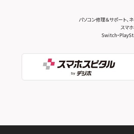
スマホスピタル宇治槙島
スマホスピタル練馬
スマホスピタル烏丸
スマホスピタル 神田
パソコン修理＆サポート、ネ
スマホスピタル 京都宇治
スマホ
スマホスピタル三軒茶屋
Switch・Pl
スマホスピタル 福知山
スマホスピタル秋葉原
スマホスピタル神戸三宮
スマホスピタル 新宿
スマホスピタル西宮北口
スマホスピタル 自由が丘
スマホスピタル by デジホ 姫路キャスパ
スマホスピタルオリナス錦糸町
スマホスピタル伊丹
スマホスピタル テルル成増
スマホスピタル奈良生駒
スマホスピタル池袋
スマホスピタル和歌山
スマホスピタル八王子
スマホスピタル町田
スマホスピタル吉祥寺