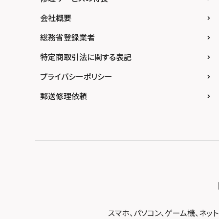
スマホスピタル難波
スマホスピタル福岡天神
スマホスピタル テルル新越谷
スマホスピタル 大府
スマホスピタル高知
会社概要
スマホスピタル高槻
スマホスピタル熊本下通
スマホスピタル テルル草加花栗
スマホスピタル 西枇杷島
総務省登録業者
スマホスピタルイオンタウン茨木太田
スマホスピタル GODOモバイル大分府内町
スマホスピタル テルル東川口
スマホスピタル 尾張旭
スマホスピタル江坂
特定商取引法に関する表記
スマホスピタル沖縄美里
スマホスピタル船橋FACE
スマホスピタル ゲオデジタルベース名古屋焼
山
スマホスピタルくずはモール
プライバシーポリシー
スマホスピタル柏
スマホスピタル知多
スマホスピタルビオルネ枚方
郵送修理依頼
スマホスピタル 佐倉
スマホスピタル平和が丘
スマホスピタル住道オペラパーク
スマホスピタル テルル松戸五香
スマホスピタル春日井勝川
スマホスピタル東大阪ロンモール布施
スマホスピタル テルル南流山
スマホスピタル堺
スマホスピタル テルル宮野木
スマホスピタル 堺出張所
スマホスピタル千葉
スマホスピタル京都河原町
スマホスピタル 東京大手町
スマホスピタル by デジホ 京都駅前
スマホスピタル 大森
スマホ、パソコン、ゲーム機、ネッ