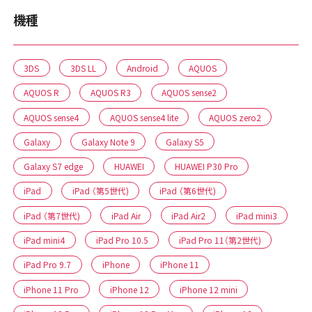
機種
3DS
3DS LL
Android
AQUOS
AQUOS R
AQUOS R3
AQUOS sense2
AQUOS sense4
AQUOS sense4 lite
AQUOS zero2
Galaxy
Galaxy Note 9
Galaxy S5
Galaxy S7 edge
HUAWEI
HUAWEI P30 Pro
iPad
iPad （第5世代)
iPad （第6世代)
iPad （第7世代)
iPad Air
iPad Air2
iPad mini3
iPad mini4
iPad Pro 10.5
iPad Pro 11（第2世代)
iPad Pro 9.7
iPhone
iPhone 11
iPhone 11 Pro
iPhone 12
iPhone 12 mini