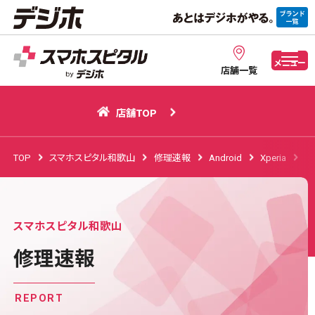
店舗TOP
メニュー
店舗一覧
店舗TOP
TOP
スマホスピタル和歌山
修理速報
Android
Xperia
Xp
スマホスピタル和歌山
修理速報
REPORT