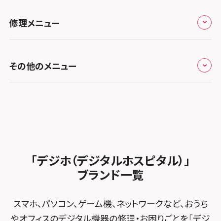
スマホスピタル by デジホ天王寺ミオ
スマホスピタル高松
お役立ち情報
スマホスピタル 香椎九産大前
スマホスピタル テルル蒲生
スマホスピタル名古屋金山
修理メニュー
スマホスピタル難波
スマホスピタル西条
お知らせ
スマホスピタル福岡天神
スマホスピタル テルル新越谷
スマホスピタル 大府
スマホスピタル高槻
スマホスピタル高知
修理メニュー トップ
スマホスピタル熊本下通
スマホスピタル テルル草加花栗
スマホスピタル 西枇杷島
その他のメニュー
スマホスピタルイオンタウン茨木太田
iPhone修理メニュー
スマホスピタル GODOモバイル大分府内町
スマホスピタル テルル東川口
スマホスピタル 尾張旭
スマホスピタル江坂
加盟店募集
スマホスピタル沖縄美里
iPad修理メニュー
スマホスピタル船橋FACE
スマホスピタル ゲオデジタルベース名古屋焼山
スマホスピタルくずはモール
スタッフ募集
Android修理メニュー
スマホスピタル柏
スマホスピタル知多
スマホスピタルビオルネ枚方
法人サービス
ゲーム機修理メニュー
スマホスピタル 佐倉
スマホスピタル平和が丘
スマホスピタル住道オペラパーク
「デジホ（デジタルホスピタル）」
FCNTスマートフォン修理
スマホスピタル テルル松戸五香
MacBook修理メニュー
ブランド一覧
スマホスピタル春日井勝川
スマホスピタル東大阪ロンモール布施
POSレジ緊急サポート
スマホスピタル テルル南流山
Surface修理メニュー
スマホスピタル堺
スマホ、パソコン、ゲーム機、ネットワークなど、おうち
スマホスピタル テルル宮野木
やオフィスのデジタル機器の修理・お困りごとを「デジ
スマホスピタル 堺出張所