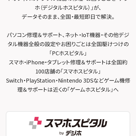
ホ（デジタルホスピタル）」が、
スマホスピタル千葉
スマホスピタル京都河原町
データそのまま、全国・最短即日で解決。
スマホスピタル 東京大手町
スマホスピタル by デジホ 京都駅前
パソコン修理＆サポート、ネット・IoT機器・その他デジ
スマホスピタル 大森
スマホスピタル宇治槙島
タル機器全般の設定やお困りごとは全国駆けつけの
スマホスピタル練馬
スマホスピタル烏丸
「PCホスピタル」
スマホ・iPhone・タブレット修理＆サポートは全国約
スマホスピタル 神田
スマホスピタル 京都宇治
100店舗の「スマホスピタル」
スマホスピタル三軒茶屋
スマホスピタル 福知山
Switch・PlayStation・Nintendo 3DSなどゲーム機修
理＆サポートは近くの「ゲームホスピタル」へ
スマホスピタル秋葉原
スマホスピタル神戸三宮
スマホスピタル 新宿
スマホスピタル西宮北口
スマホスピタル 自由が丘
スマホスピタル by デジホ 姫路キャスパ
スマホスピタルオリナス錦糸町
スマホスピタル伊丹