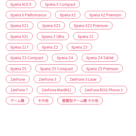
Xperia ACE ll
Xperia X Compact
Xperia X Performance
Xperia XZ
Xperia XZ Premium
Xperia XZ1
Xperia XZ2
Xperia XZ2 Premium
Xperia XZs
Xperia Z Ultra
Xperia Z1
Xperia Z1 f
Xperia Z2
Xperia Z3
Xperia Z3 Compact
Xperia Z4
Xperia Z4 Tablet
Xperia Z5
Xperia Z5 Compact
Xperia Z5 Premium
ZenFone
ZenFone 3
ZenFone 3 Laser
ZenFone 7
ZenFone Max(M1)
ZenFone ROG Phone 3
ゲーム機
その他
据置型ゲーム機 その他