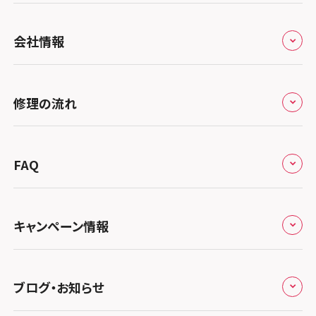
全国
会社情報
北海道・東北
修理サービスの特長
スマホスピタル大丸札幌
関東
修理の流れ
会社概要
スマホスピタル宇都宮
北陸・甲信越
来店修理の流れ
総務省登録業者
スマホスピタル 高崎
スマホスピタルアル・プラザ小松
東海
FAQ
郵送修理の流れ
スマホスピタル鴻巣
特定商取引法に関する表記
スマホスピタル 北陸総合修理センター
スマホスピタル岐阜
関西
よくあるご質問
スマホスピタル テルル三芳
スマホスピタル 長野
プライバシーポリシー
スマホスピタル 浜松
スマホスピタル 大阪梅田
キャンペーン情報
中国・四国
スマホスピタル 熊谷
スマホスピタル静岡パルコ
郵送修理依頼
スマホスピタル by デジホ 梅田地下（うめちか）
スマホスピタル 松江
九州・沖縄
ノートン申込みキャンペーン
スマホスピタル ゲオデジタルベース川口元郷
スマホスピタル 藤枝
スマホスピタル京橋
ブログ・お知らせ
スマホスピタル岡山駅前
スマホスピタル by デジホ マークイズ福岡もも
ち
キャンペーン一覧
スマホスピタル埼玉大宮
スマホスピタル名古屋駅前