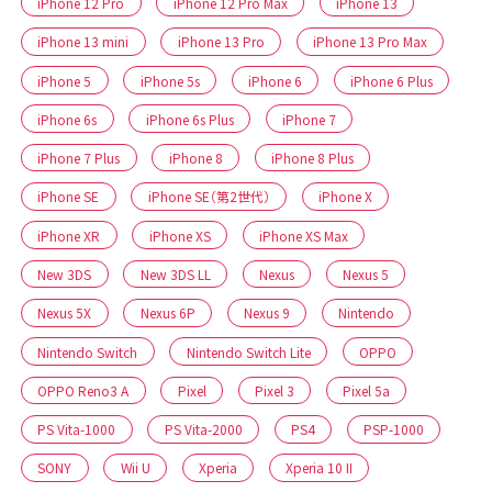
iPhone 12 Pro
iPhone 12 Pro Max
iPhone 13
iPhone 13 mini
iPhone 13 Pro
iPhone 13 Pro Max
iPhone 5
iPhone 5s
iPhone 6
iPhone 6 Plus
iPhone 6s
iPhone 6s Plus
iPhone 7
iPhone 7 Plus
iPhone 8
iPhone 8 Plus
iPhone SE
iPhone SE（第2世代）
iPhone X
iPhone XR
iPhone XS
iPhone XS Max
New 3DS
New 3DS LL
Nexus
Nexus 5
Nexus 5X
Nexus 6P
Nexus 9
Nintendo
Nintendo Switch
Nintendo Switch Lite
OPPO
OPPO Reno3 A
Pixel
Pixel 3
Pixel 5a
PS Vita-1000
PS Vita-2000
PS4
PSP-1000
SONY
Wii U
Xperia
Xperia 10 II