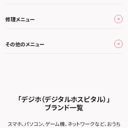
ち
キャンペーン一覧
スマホスピタル埼玉大宮
スマホスピタル名古屋駅前
スマホスピタル by デジホ天王寺ミオ
スマホスピタル高松
お役立ち情報
スマホスピタル 香椎九産大前
スマホスピタル テルル蒲生
スマホスピタル名古屋金山
修理メニュー
スマホスピタル難波
スマホスピタル西条
お知らせ
スマホスピタル福岡天神
スマホスピタル テルル新越谷
スマホスピタル 大府
スマホスピタル高槻
スマホスピタル高知
修理メニュー トップ
スマホスピタル熊本下通
スマホスピタル テルル草加花栗
スマホスピタル 西枇杷島
その他のメニュー
スマホスピタルイオンタウン茨木太田
iPhone修理メニュー
スマホスピタル GODOモバイル大分府内町
スマホスピタル テルル東川口
スマホスピタル 尾張旭
スマホスピタル江坂
加盟店募集
スマホスピタル沖縄美里
iPad修理メニュー
スマホスピタル船橋FACE
スマホスピタル ゲオデジタルベース名古屋焼山
スマホスピタルくずはモール
スタッフ募集
Android修理メニュー
スマホスピタル柏
スマホスピタル知多
スマホスピタルビオルネ枚方
法人サービス
ゲーム機修理メニュー
スマホスピタル 佐倉
スマホスピタル平和が丘
スマホスピタル住道オペラパーク
「デジホ（デジタルホスピタル）」
FCNTスマートフォン修理
スマホスピタル テルル松戸五香
MacBook修理メニュー
ブランド一覧
スマホスピタル春日井勝川
スマホスピタル東大阪ロンモール布施
POSレジ緊急サポート
スマホスピタル テルル南流山
Surface修理メニュー
スマホスピタル堺
スマホ、パソコン、ゲーム機、ネットワークなど、おうち