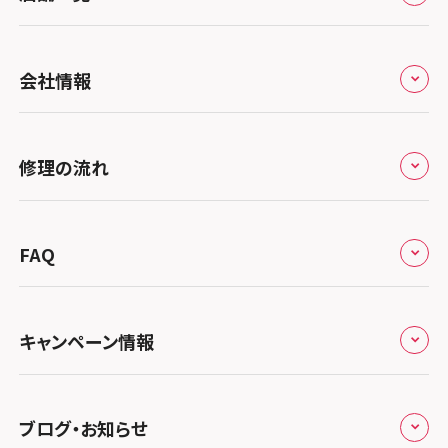
全国
会社情報
北海道・東北
修理サービスの特長
スマホスピタル大丸札幌
関東
修理の流れ
会社概要
スマホスピタル宇都宮
北陸・甲信越
来店修理の流れ
総務省登録業者
スマホスピタル 高崎
スマホスピタルアル・プラザ小松
東海
FAQ
郵送修理の流れ
スマホスピタル鴻巣
特定商取引法に関する表記
スマホスピタル 北陸総合修理センター
スマホスピタル岐阜
関西
よくあるご質問
スマホスピタル テルル三芳
スマホスピタル 長野
プライバシーポリシー
スマホスピタル 浜松
スマホスピタル 大阪梅田
キャンペーン情報
中国・四国
スマホスピタル 熊谷
スマホスピタル静岡パルコ
郵送修理依頼
スマホスピタル by デジホ 梅田地下（うめちか）
スマホスピタル 松江
九州・沖縄
ノートン申込みキャンペーン
スマホスピタル ゲオデジタルベース川口元郷
スマホスピタル 藤枝
スマホスピタル京橋
ブログ・お知らせ
スマホスピタル岡山駅前
スマホスピタル by デジホ マークイズ福岡もも