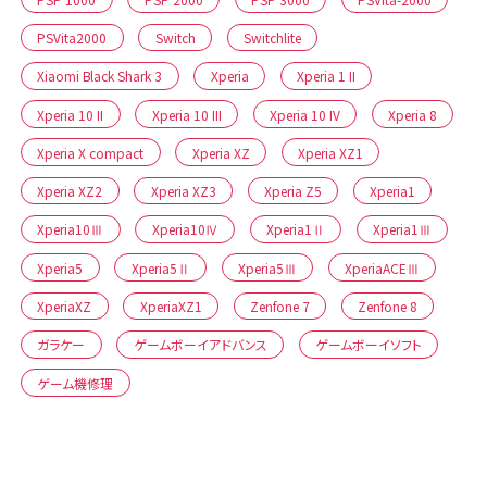
PSVita2000
Switch
Switchlite
Xiaomi Black Shark 3
Xperia
Xperia 1 II
Xperia 10 II
Xperia 10 III
Xperia 10 IV
Xperia 8
Xperia X compact
Xperia XZ
Xperia XZ1
Xperia XZ2
Xperia XZ3
Xperia Z5
Xperia1
Xperia10Ⅲ
Xperia10Ⅳ
Xperia1Ⅱ
Xperia1Ⅲ
Xperia5
Xperia5Ⅱ
Xperia5Ⅲ
XperiaACEⅢ
XperiaXZ
XperiaXZ1
Zenfone 7
Zenfone 8
ガラケー
ゲームボーイアドバンス
ゲームボーイソフト
ゲーム機修理