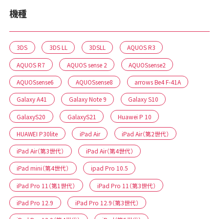
機種
3DS
3DS LL
3DSLL
AQUOS R3
AQUOS R7
AQUOS sense 2
AQUOSsense2
AQUOSsense6
AQUOSsense8
arrows Be4 F-41A
Galaxy A41
Galaxy Note 9
Galaxy S10
GalaxyS20
GalaxyS21
Huawei P 10
HUAWEI P30lite
iPad Air
iPad Air（第2世代）
iPad Air（第3世代）
iPad Air（第4世代）
iPad mini（第4世代）
ipad Pro 10.5
iPad Pro 11（第1世代）
iPad Pro 11（第3世代）
iPad Pro 12.9
iPad Pro 12.9（第3世代）