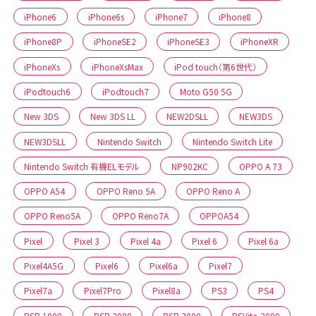
iPhone6
iPhone6s
iPhone7
iPhone8
iPhone8P
iPhoneSE2
iPhoneSE3
iPhoneXR
iPhoneXs
iPhoneXsMax
iPod touch（第6世代）
iPodtouch6
iPodtouch7
Moto G50 5G
New 3DS
New 3DS LL
NEW2DSLL
NEW3DS
NEW3DSLL
Nintendo Switch
Nintendo Switch Lite
Nintendo Switch 有機ELモデル
NP902KC
OPPO A 73
OPPO A54
OPPO Reno 5A
OPPO Reno A
OPPO Reno5A
OPPO Reno7A
OPPOA54
Pixel
Pixel 3
Pixel 4a
Pixel 6
Pixel 6a
Pixel4A5G
Pixel6
Pixel6a
Pixel7
Pixel7a
Pixel7Pro
Pixel8a
PS3
PS4
PSP 1000
PSP 2000
PSP 3000
PSVita-2000