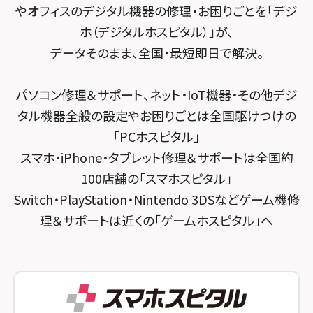
スマホスピタル テルル宮野木
やオフィスのデジタル機器の修理・お困りごとを「デジ
スマホスピタル 堺出張所
ホ（デジタルホスピタル）」が、
スマホスピタル千葉
スマホスピタル京都河原町
データそのまま、全国・最短即日で解決。
スマホスピタル 東京大手町
スマホスピタル by デジホ 京都駅前
パソコン修理＆サポート、ネット・IoT機器・その他デジ
スマホスピタル 大森
スマホスピタル宇治槙島
タル機器全般の設定やお困りごとは全国駆けつけの
スマホスピタル練馬
スマホスピタル烏丸
「PCホスピタル」
スマホ・iPhone・タブレット修理＆サポートは全国約
スマホスピタル 神田
スマホスピタル 京都宇治
100店舗の「スマホスピタル」
スマホスピタル三軒茶屋
スマホスピタル 福知山
Switch・PlayStation・Nintendo 3DSなどゲーム機修
理＆サポートは近くの「ゲームホスピタル」へ
スマホスピタル秋葉原
スマホスピタル神戸三宮
スマホスピタル 新宿
スマホスピタル西宮北口
スマホスピタル 自由が丘
スマホスピタル by デジホ 姫路キャスパ