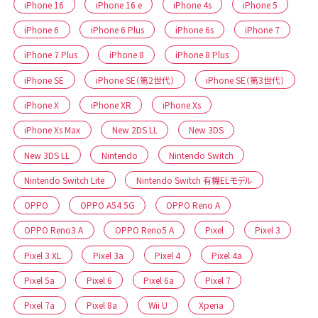
iPhone 16
iPhone 16 e
iPhone 4s
iPhone 5
iPhone 6
iPhone 6 Plus
iPhone 6s
iPhone 7
iPhone 7 Plus
iPhone 8
iPhone 8 Plus
iPhone SE
iPhone SE（第2世代）
iPhone SE（第3世代）
iPhone X
iPhone XR
iPhone Xs
iPhone Xs Max
New 2DS LL
New 3DS
New 3DS LL
Nintendo
Nintendo Switch
Nintendo Switch Lite
Nintendo Switch 有機ELモデル
OPPO
OPPO A54 5G
OPPO Reno A
OPPO Reno3 A
OPPO Reno5 A
Pixel
Pixel 3
Pixel 3 XL
Pixel 3a
Pixel 4
Pixel 4a
Pixel 5a
Pixel 6
Pixel 6a
Pixel 7
Pixel 7a
Pixel 8a
Wii U
Xperia