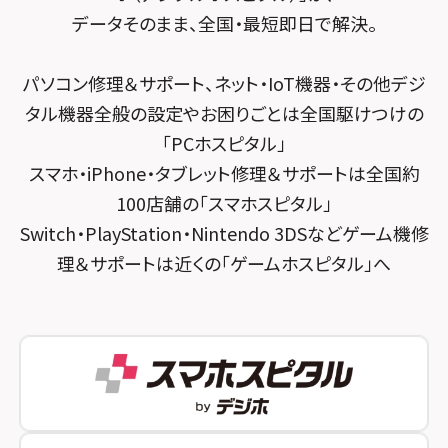
スマホスピタル千葉
スマホスピタル京都河原町
データそのまま、全国・最短即日で解決。
スマホスピタル 東京大手町
スマホスピタル by デジホ 京都駅前
パソコン修理＆サポート、ネット・IoT機器・その他デジ
スマホスピタル 大森
スマホスピタル宇治槙島
タル機器全般の設定やお困りごとは全国駆けつけの
スマホスピタル練馬
スマホスピタル烏丸
「PCホスピタル」
スマホ・iPhone・タブレット修理＆サポートは全国約
スマホスピタル 神田
スマホスピタル 京都宇治
100店舗の「スマホスピタル」
スマホスピタル三軒茶屋
スマホスピタル 福知山
Switch・PlayStation・Nintendo 3DSなどゲーム機修
理＆サポートは近くの「ゲームホスピタル」へ
スマホスピタル秋葉原
スマホスピタル神戸三宮
スマホスピタル 新宿
スマホスピタル西宮北口
スマホスピタル 自由が丘
スマホスピタル by デジホ 姫路キャスパ
スマホスピタルオリナス錦糸町
スマホスピタル伊丹
スマホスピタル テルル成増