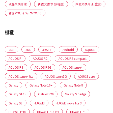
液晶交換修理
画面交換修理(軽度)
画面交換修理(重度)
背面パネル(バックパネル)
機種
2DS
3DS
3DS LL
Android
AQUOS
AQUOS R
AQUOS R2
AQUOS R2 compact
AQUOS R3
AQUOS R5G
AQUOS sense4
AQUOS sense4 lite
AQUOS sense5G
AQUOS zero
Galaxy
Galaxy Note 10+
Galaxy Note 8
Galaxy S10 +
Galaxy S20
Galaxy S7 edge
Galaxy S8
HUAWEI
HUAWEI nova lite 3
HUAWEI P30
HUAWEI P30 lite
HUAWEI P9