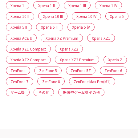
Xperia 1
Xperia 1 ll
Xperia 1 lll
Xperia 1 lV
Xperia 10 II
Xperia 10 IIl
Xperia 10 lV
Xperia 5
Xperia 5 II
Xperia 5 III
Xperia 5 lV
Xperia ACE ll
Xperia XZ Premium
Xperia XZ1
Xperia XZ1 Compact
Xperia XZ2
Xperia XZ2 Compact
Xperia XZ2 Premium
Xperia Z
ZenFone
ZenFone 5
ZenFone 5Z
ZenFone 6
ZenFone 7
ZenFone 8
ZenFone Max Pro(M1)
ゲーム機
その他
据置型ゲーム機 その他