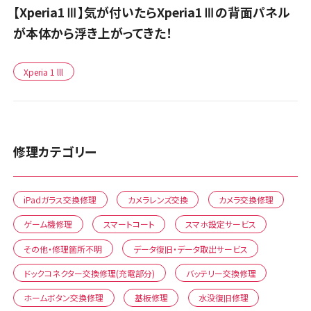
【Xperia1Ⅲ】気が付いたらXperia1Ⅲの背面パネル
が本体から浮き上がってきた！
Xperia 1 lll
修理カテゴリー
iPadガラス交換修理
カメラレンズ交換
カメラ交換修理
ゲーム機修理
スマートコート
スマホ設定サービス
その他・修理箇所不明
データ復旧・データ取出サービス
ドックコネクター交換修理(充電部分)
バッテリー交換修理
ホームボタン交換修理
基板修理
水没復旧修理