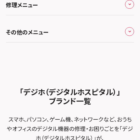
スマホスピタル 香椎九産大前
スマホスピタル テルル蒲生
スマホスピタル名古屋金山
修理メニュー
スマホスピタル難波
スマホスピタル西条
お知らせ
スマホスピタル福岡天神
スマホスピタル テルル新越谷
スマホスピタル 大府
スマホスピタル高槻
スマホスピタル高知
修理メニュー トップ
スマホスピタル熊本下通
スマホスピタル テルル草加花栗
スマホスピタル 西枇杷島
その他のメニュー
スマホスピタルイオンタウン茨木太田
iPhone修理メニュー
スマホスピタル GODOモバイル大分府内町
スマホスピタル テルル東川口
スマホスピタル 尾張旭
スマホスピタル江坂
加盟店募集
スマホスピタル沖縄美里
iPad修理メニュー
スマホスピタル船橋FACE
スマホスピタル ゲオデジタルベース名古屋焼山
スマホスピタルくずはモール
スタッフ募集
Android修理メニュー
スマホスピタル柏
スマホスピタル知多
スマホスピタルビオルネ枚方
法人サービス
ゲーム機修理メニュー
スマホスピタル 佐倉
スマホスピタル平和が丘
スマホスピタル住道オペラパーク
「デジホ（デジタルホスピタル）」
FCNTスマートフォン修理
スマホスピタル テルル松戸五香
MacBook修理メニュー
ブランド一覧
スマホスピタル春日井勝川
スマホスピタル東大阪ロンモール布施
POSレジ緊急サポート
スマホスピタル テルル南流山
Surface修理メニュー
スマホスピタル堺
スマホ、パソコン、ゲーム機、ネットワークなど、おうち
スマホスピタル テルル宮野木
やオフィスのデジタル機器の修理・お困りごとを「デジ
スマホスピタル 堺出張所
ホ（デジタルホスピタル）」が、