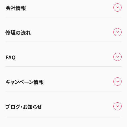
全国
会社情報
北海道・東北
修理サービスの特長
スマホスピタル大丸札幌
関東
修理の流れ
会社概要
スマホスピタル宇都宮
北陸・甲信越
来店修理の流れ
総務省登録業者
スマホスピタル 高崎
スマホスピタルアル・プラザ小松
東海
FAQ
郵送修理の流れ
スマホスピタル鴻巣
特定商取引法に関する表記
スマホスピタル 北陸総合修理センター
スマホスピタル岐阜
関西
よくあるご質問
スマホスピタル テルル三芳
スマホスピタル 長野
プライバシーポリシー
スマホスピタル 浜松
スマホスピタル 大阪梅田
キャンペーン情報
中国・四国
スマホスピタル 熊谷
スマホスピタル静岡パルコ
郵送修理依頼
スマホスピタル by デジホ 梅田地下（うめちか）
スマホスピタル 松江
九州・沖縄
ノートン申込みキャンペーン
スマホスピタル ゲオデジタルベース川口元郷
スマホスピタル 藤枝
スマホスピタル京橋
ブログ・お知らせ
スマホスピタル岡山駅前
スマホスピタル by デジホ マークイズ福岡もも
ち
キャンペーン一覧
スマホスピタル埼玉大宮
スマホスピタル名古屋駅前
スマホスピタル by デジホ天王寺ミオ
スマホスピタル高松
お役立ち情報