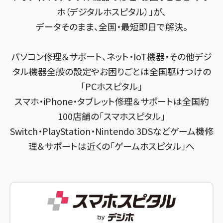
ホ（デジタルホスピタル）」が、
スマホスピタル千葉
スマホスピタル京都河原町
データそのまま、全国・最短即日で解決。
スマホスピタル 東京大手町
スマホスピタル by デジホ 京都駅前
パソコン修理＆サポート、ネット・IoT機器・その他デジ
スマホスピタル 大森
スマホスピタル宇治槙島
タル機器全般の設定やお困りごとは全国駆けつけの
スマホスピタル練馬
スマホスピタル烏丸
「PCホスピタル」
スマホ・iPhone・タブレット修理＆サポートは全国約
スマホスピタル 神田
スマホスピタル 京都宇治
100店舗の「スマホスピタル」
スマホスピタル三軒茶屋
スマホスピタル 福知山
Switch・PlayStation・Nintendo 3DSなどゲーム機修
理＆サポートは近くの「ゲームホスピタル」へ
スマホスピタル秋葉原
スマホスピタル神戸三宮
スマホスピタル 新宿
スマホスピタル西宮北口
スマホスピタル 自由が丘
スマホスピタル by デジホ 姫路キャスパ
スマホスピタルオリナス錦糸町
スマホスピタル伊丹