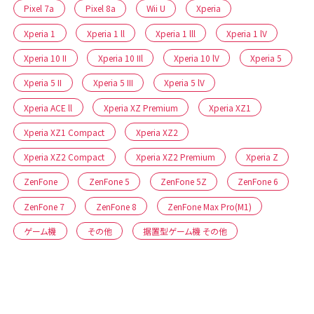
Pixel 7a
Pixel 8a
Wii U
Xperia
Xperia 1
Xperia 1 ll
Xperia 1 lll
Xperia 1 lV
Xperia 10 II
Xperia 10 IIl
Xperia 10 lV
Xperia 5
Xperia 5 II
Xperia 5 III
Xperia 5 lV
Xperia ACE ll
Xperia XZ Premium
Xperia XZ1
Xperia XZ1 Compact
Xperia XZ2
Xperia XZ2 Compact
Xperia XZ2 Premium
Xperia Z
ZenFone
ZenFone 5
ZenFone 5Z
ZenFone 6
ZenFone 7
ZenFone 8
ZenFone Max Pro(M1)
ゲーム機
その他
据置型ゲーム機 その他