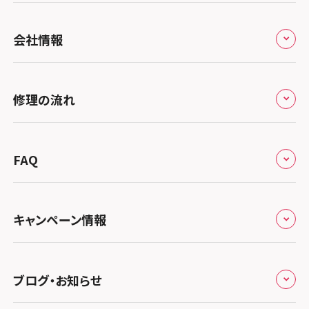
全国
会社情報
北海道・東北
修理サービスの特長
スマホスピタル大丸札幌
関東
修理の流れ
会社概要
スマホスピタル宇都宮
北陸・甲信越
来店修理の流れ
総務省登録業者
スマホスピタル 高崎
スマホスピタルアル・プラザ小松
東海
FAQ
郵送修理の流れ
スマホスピタル鴻巣
特定商取引法に関する表記
スマホスピタル 北陸総合修理センター
スマホスピタル岐阜
関西
よくあるご質問
スマホスピタル テルル三芳
スマホスピタル 長野
プライバシーポリシー
スマホスピタル 浜松
スマホスピタル 大阪梅田
キャンペーン情報
中国・四国
スマホスピタル 熊谷
スマホスピタル静岡パルコ
郵送修理依頼
スマホスピタル by デジホ 梅田地下（うめちか）
スマホスピタル 松江
九州・沖縄
ノートン申込みキャンペーン
スマホスピタル ゲオデジタルベース川口元郷
スマホスピタル 藤枝
スマホスピタル京橋
ブログ・お知らせ
スマホスピタル岡山駅前
スマホスピタル by デジホ マークイズ福岡もも
ち
キャンペーン一覧
スマホスピタル埼玉大宮
スマホスピタル名古屋駅前