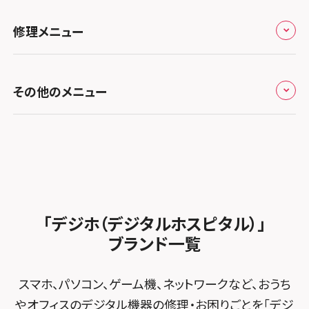
スマホスピタル by デジホ天王寺ミオ
スマホスピタル高松
お役立ち情報
スマホスピタル 香椎九産大前
スマホスピタル テルル蒲生
スマホスピタル名古屋金山
修理メニュー
スマホスピタル難波
スマホスピタル西条
お知らせ
スマホスピタル福岡天神
スマホスピタル テルル新越谷
スマホスピタル 大府
スマホスピタル高槻
スマホスピタル高知
修理メニュー トップ
スマホスピタル熊本下通
スマホスピタル テルル草加花栗
スマホスピタル 西枇杷島
その他のメニュー
スマホスピタルイオンタウン茨木太田
iPhone修理メニュー
スマホスピタル GODOモバイル大分府内町
スマホスピタル テルル東川口
スマホスピタル 尾張旭
スマホスピタル江坂
加盟店募集
スマホスピタル沖縄美里
iPad修理メニュー
スマホスピタル船橋FACE
スマホスピタル ゲオデジタルベース名古屋焼山
スマホスピタルくずはモール
スタッフ募集
Android修理メニュー
スマホスピタル柏
スマホスピタル知多
スマホスピタルビオルネ枚方
法人サービス
ゲーム機修理メニュー
スマホスピタル 佐倉
スマホスピタル平和が丘
スマホスピタル住道オペラパーク
「デジホ（デジタルホスピタル）」
FCNTスマートフォン修理
スマホスピタル テルル松戸五香
MacBook修理メニュー
ブランド一覧
スマホスピタル春日井勝川
スマホスピタル東大阪ロンモール布施
POSレジ緊急サポート
スマホスピタル テルル南流山
Surface修理メニュー
スマホスピタル堺
スマホ、パソコン、ゲーム機、ネットワークなど、おうち
スマホスピタル テルル宮野木
やオフィスのデジタル機器の修理・お困りごとを「デジ
スマホスピタル 堺出張所