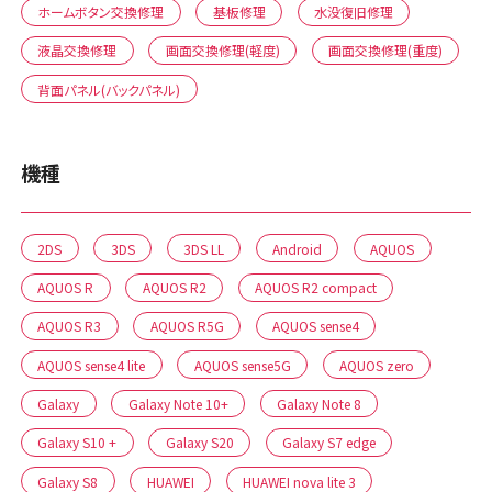
ホームボタン交換修理
基板修理
水没復旧修理
液晶交換修理
画面交換修理(軽度)
画面交換修理(重度)
背面パネル(バックパネル)
機種
2DS
3DS
3DS LL
Android
AQUOS
AQUOS R
AQUOS R2
AQUOS R2 compact
AQUOS R3
AQUOS R5G
AQUOS sense4
AQUOS sense4 lite
AQUOS sense5G
AQUOS zero
Galaxy
Galaxy Note 10+
Galaxy Note 8
Galaxy S10 +
Galaxy S20
Galaxy S7 edge
Galaxy S8
HUAWEI
HUAWEI nova lite 3