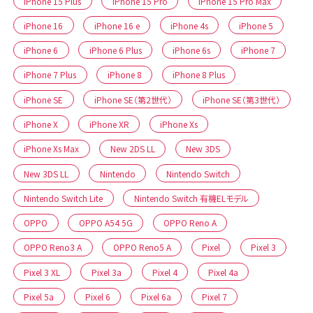
iPhone 15 Plus
iPhone 15 Pro
iPhone 15 Pro Max
iPhone 16
iPhone 16 e
iPhone 4s
iPhone 5
iPhone 6
iPhone 6 Plus
iPhone 6s
iPhone 7
iPhone 7 Plus
iPhone 8
iPhone 8 Plus
iPhone SE
iPhone SE（第2世代）
iPhone SE（第3世代）
iPhone X
iPhone XR
iPhone Xs
iPhone Xs Max
New 2DS LL
New 3DS
New 3DS LL
Nintendo
Nintendo Switch
Nintendo Switch Lite
Nintendo Switch 有機ELモデル
OPPO
OPPO A54 5G
OPPO Reno A
OPPO Reno3 A
OPPO Reno5 A
Pixel
Pixel 3
Pixel 3 XL
Pixel 3a
Pixel 4
Pixel 4a
Pixel 5a
Pixel 6
Pixel 6a
Pixel 7