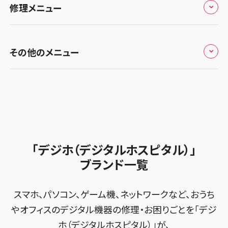
スマホスピタル 香椎九産大前
スマホスピタル テルル蒲生
スマホスピタル名古屋金山
修理メニュー
スマホスピタル難波
スマホスピタル西条
お知らせ
スマホスピタル福岡天神
スマホスピタル テルル新越谷
スマホスピタル 大府
スマホスピタル高槻
スマホスピタル高知
修理メニュー トップ
スマホスピタル熊本下通
スマホスピタル テルル草加花栗
スマホスピタル 西枇杷島
その他のメニュー
スマホスピタルイオンタウン茨木太田
iPhone修理メニュー
スマホスピタル GODOモバイル大分府内町
スマホスピタル テルル東川口
スマホスピタル 尾張旭
スマホスピタル江坂
加盟店募集
スマホスピタル沖縄美里
iPad修理メニュー
スマホスピタル船橋FACE
スマホスピタル ゲオデジタルベース名古屋焼山
スマホスピタルくずはモール
スタッフ募集
Android修理メニュー
スマホスピタル柏
スマホスピタル知多
スマホスピタルビオルネ枚方
法人サービス
ゲーム機修理メニュー
スマホスピタル 佐倉
スマホスピタル平和が丘
スマホスピタル住道オペラパーク
「デジホ（デジタルホスピタル）」
FCNTスマートフォン修理
スマホスピタル テルル松戸五香
MacBook修理メニュー
ブランド一覧
スマホスピタル春日井勝川
スマホスピタル東大阪ロンモール布施
POSレジ緊急サポート
スマホスピタル テルル南流山
Surface修理メニュー
スマホスピタル堺
スマホ、パソコン、ゲーム機、ネットワークなど、おうち
スマホスピタル テルル宮野木
やオフィスのデジタル機器の修理・お困りごとを「デジ
スマホスピタル 堺出張所
ホ（デジタルホスピタル）」が、