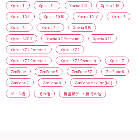
Xperia 1
Xperia 1 ll
Xperia 1 lll
Xperia 1 lV
Xperia 10 II
Xperia 10 IIl
Xperia 10 lV
Xperia 5
Xperia 5 II
Xperia 5 III
Xperia 5 lV
Xperia ACE ll
Xperia XZ Premium
Xperia XZ1
Xperia XZ1 Compact
Xperia XZ2
Xperia XZ2 Compact
Xperia XZ2 Premium
Xperia Z
ZenFone
ZenFone 5
ZenFone 5Z
ZenFone 6
ZenFone 7
ZenFone 8
ZenFone Max Pro(M1)
ゲーム機
その他
据置型ゲーム機 その他