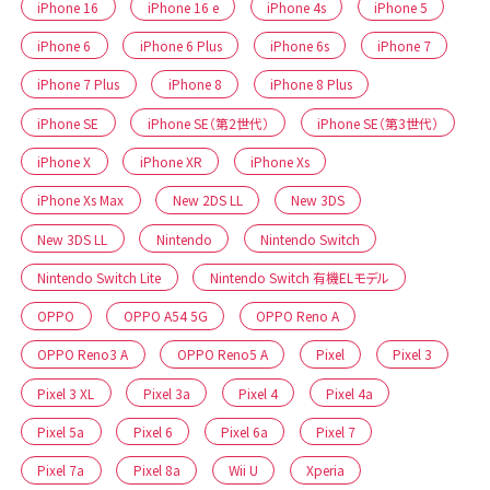
iPhone 16
iPhone 16 e
iPhone 4s
iPhone 5
iPhone 6
iPhone 6 Plus
iPhone 6s
iPhone 7
iPhone 7 Plus
iPhone 8
iPhone 8 Plus
iPhone SE
iPhone SE（第2世代）
iPhone SE（第3世代）
iPhone X
iPhone XR
iPhone Xs
iPhone Xs Max
New 2DS LL
New 3DS
New 3DS LL
Nintendo
Nintendo Switch
Nintendo Switch Lite
Nintendo Switch 有機ELモデル
OPPO
OPPO A54 5G
OPPO Reno A
OPPO Reno3 A
OPPO Reno5 A
Pixel
Pixel 3
Pixel 3 XL
Pixel 3a
Pixel 4
Pixel 4a
Pixel 5a
Pixel 6
Pixel 6a
Pixel 7
Pixel 7a
Pixel 8a
Wii U
Xperia