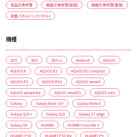
液晶交換修理
画面交換修理(軽度)
画面交換修理(重度)
背面パネル(バックパネル)
機種
2DS
3DS
3DS LL
Android
AQUOS
AQUOS R
AQUOS R2
AQUOS R2 compact
AQUOS R3
AQUOS R5G
AQUOS sense4
AQUOS sense4 lite
AQUOS sense5G
AQUOS zero
Galaxy
Galaxy Note 10+
Galaxy Note 8
Galaxy S10 +
Galaxy S20
Galaxy S7 edge
Galaxy S8
HUAWEI
HUAWEI nova lite 3
HUAWEI P30
HUAWEI P30 lite
HUAWEI P9