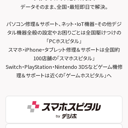
スマホスピタル千葉
スマホスピタル京都河原町
データそのまま、全国・最短即日で解決。
スマホスピタル 東京大手町
スマホスピタル by デジホ 京都駅前
パソコン修理＆サポート、ネット・IoT機器・その他デジ
スマホスピタル 大森
スマホスピタル宇治槙島
タル機器全般の設定やお困りごとは全国駆けつけの
スマホスピタル練馬
スマホスピタル烏丸
「PCホスピタル」
スマホ・iPhone・タブレット修理＆サポートは全国約
スマホスピタル 神田
スマホスピタル 京都宇治
100店舗の「スマホスピタル」
スマホスピタル三軒茶屋
スマホスピタル 福知山
Switch・PlayStation・Nintendo 3DSなどゲーム機修
理＆サポートは近くの「ゲームホスピタル」へ
スマホスピタル秋葉原
スマホスピタル神戸三宮
スマホスピタル 新宿
スマホスピタル西宮北口
スマホスピタル 自由が丘
スマホスピタル by デジホ 姫路キャスパ
スマホスピタルオリナス錦糸町
スマホスピタル伊丹
スマホスピタル テルル成増