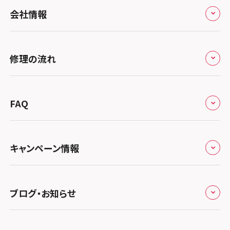
全国
会社情報
北海道・東北
修理サービスの特長
スマホスピタル大丸札幌
関東
修理の流れ
会社概要
スマホスピタル宇都宮
北陸・甲信越
来店修理の流れ
総務省登録業者
スマホスピタル 高崎
スマホスピタルアル・プラザ小松
東海
FAQ
郵送修理の流れ
スマホスピタル鴻巣
特定商取引法に関する表記
スマホスピタル 北陸総合修理センター
スマホスピタル岐阜
関西
よくあるご質問
スマホスピタル テルル三芳
スマホスピタル 長野
プライバシーポリシー
スマホスピタル 浜松
スマホスピタル 大阪梅田
キャンペーン情報
中国・四国
スマホスピタル 熊谷
スマホスピタル静岡パルコ
郵送修理依頼
スマホスピタル by デジホ 梅田地下（うめちか）
スマホスピタル 松江
九州・沖縄
ノートン申込みキャンペーン
スマホスピタル ゲオデジタルベース川口元郷
スマホスピタル 藤枝
スマホスピタル京橋
ブログ・お知らせ
スマホスピタル岡山駅前
スマホスピタル by デジホ マークイズ福岡もも
ち
キャンペーン一覧
スマホスピタル埼玉大宮
スマホスピタル名古屋駅前
スマホスピタル by デジホ天王寺ミオ
スマホスピタル高松
お役立ち情報