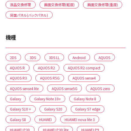
液晶交換修理
画面交換修理(軽度)
画面交換修理(重度)
背面パネル(バックパネル)
機種
2DS
3DS
3DS LL
Android
AQUOS
AQUOS R
AQUOS R2
AQUOS R2 compact
AQUOS R3
AQUOS R5G
AQUOS sense4
AQUOS sense4 lite
AQUOS sense5G
AQUOS zero
Galaxy
Galaxy Note 10+
Galaxy Note 8
Galaxy S10 +
Galaxy S20
Galaxy S7 edge
Galaxy S8
HUAWEI
HUAWEI nova lite 3
HUAWEI P30
HUAWEI P30 lite
HUAWEI P9