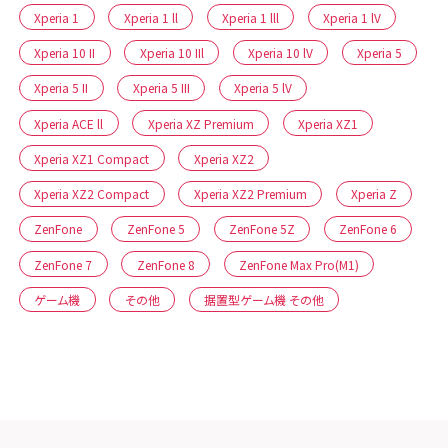
Xperia 1
Xperia 1 ll
Xperia 1 lll
Xperia 1 lV
Xperia 10 II
Xperia 10 IIl
Xperia 10 lV
Xperia 5
Xperia 5 II
Xperia 5 III
Xperia 5 lV
Xperia ACE ll
Xperia XZ Premium
Xperia XZ1
Xperia XZ1 Compact
Xperia XZ2
Xperia XZ2 Compact
Xperia XZ2 Premium
Xperia Z
ZenFone
ZenFone 5
ZenFone 5Z
ZenFone 6
ZenFone 7
ZenFone 8
ZenFone Max Pro(M1)
ゲーム機
その他
据置型ゲーム機 その他