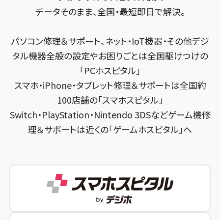
スマホスピタル千葉
スマホスピタル京都河原町
データそのまま、全国・最短即日で解決。
スマホスピタル 東京大手町
スマホスピタル by デジホ 京都駅前
パソコン修理＆サポート、ネット・IoT機器・その他デジ
スマホスピタル 大森
スマホスピタル宇治槙島
タル機器全般の設定やお困りごとは全国駆けつけの
スマホスピタル練馬
スマホスピタル烏丸
「PCホスピタル」
スマホ・iPhone・タブレット修理＆サポートは全国約
スマホスピタル 神田
スマホスピタル 京都宇治
100店舗の「スマホスピタル」
スマホスピタル三軒茶屋
スマホスピタル 福知山
Switch・PlayStation・Nintendo 3DSなどゲーム機修
理＆サポートは近くの「ゲームホスピタル」へ
スマホスピタル秋葉原
スマホスピタル神戸三宮
スマホスピタル 新宿
スマホスピタル西宮北口
スマホスピタル 自由が丘
スマホスピタル by デジホ 姫路キャスパ
スマホスピタルオリナス錦糸町
スマホスピタル伊丹
スマホスピタル テルル成増