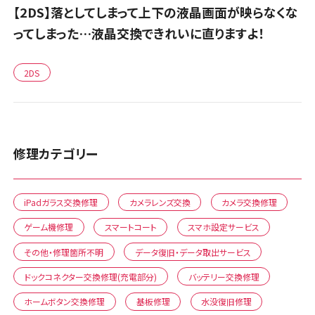
【2DS】落としてしまって上下の液晶画面が映らなくな
ってしまった…液晶交換できれいに直りますよ！
2DS
修理カテゴリー
iPadガラス交換修理
カメラレンズ交換
カメラ交換修理
ゲーム機修理
スマートコート
スマホ設定サービス
その他・修理箇所不明
データ復旧・データ取出サービス
ドックコネクター交換修理(充電部分)
バッテリー交換修理
ホームボタン交換修理
基板修理
水没復旧修理