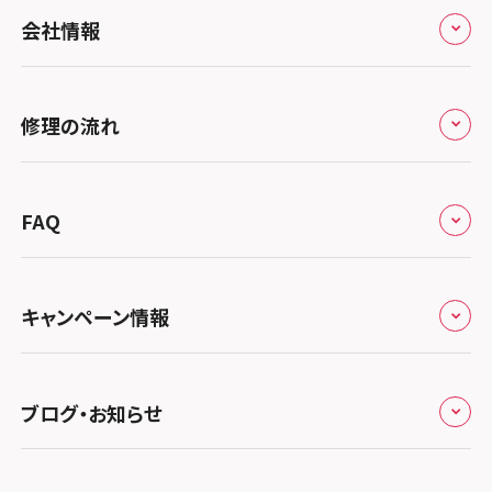
全国
会社情報
北海道・東北
修理サービスの特長
スマホスピタル大丸札幌
関東
修理の流れ
会社概要
スマホスピタル宇都宮
北陸・甲信越
来店修理の流れ
総務省登録業者
スマホスピタル 高崎
スマホスピタルアル・プラザ小松
東海
FAQ
郵送修理の流れ
スマホスピタル鴻巣
特定商取引法に関する表記
スマホスピタル 北陸総合修理センター
スマホスピタル岐阜
関西
よくあるご質問
スマホスピタル テルル三芳
スマホスピタル 長野
プライバシーポリシー
スマホスピタル 浜松
スマホスピタル 大阪梅田
キャンペーン情報
中国・四国
スマホスピタル 熊谷
スマホスピタル静岡パルコ
郵送修理依頼
スマホスピタル by デジホ 梅田地下（うめちか）
スマホスピタル 松江
九州・沖縄
ノートン申込みキャンペーン
スマホスピタル ゲオデジタルベース川口元郷
スマホスピタル 藤枝
スマホスピタル京橋
ブログ・お知らせ
スマホスピタル岡山駅前
スマホスピタル by デジホ マークイズ福岡もも
ち
キャンペーン一覧
スマホスピタル埼玉大宮
スマホスピタル名古屋駅前
スマホスピタル by デジホ天王寺ミオ
スマホスピタル高松
お役立ち情報