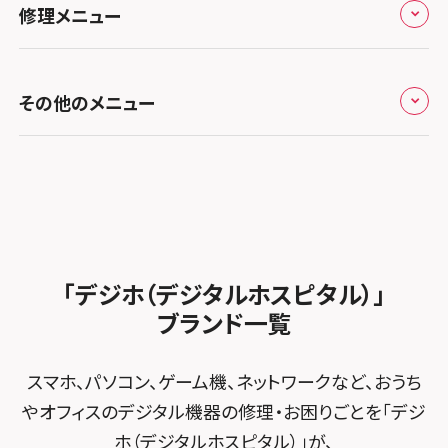
スマホスピタル 香椎九産大前
スマホスピタル テルル蒲生
スマホスピタル名古屋金山
修理メニュー
スマホスピタル難波
スマホスピタル西条
お知らせ
スマホスピタル福岡天神
スマホスピタル テルル新越谷
スマホスピタル 大府
スマホスピタル高槻
スマホスピタル高知
修理メニュー トップ
スマホスピタル熊本下通
スマホスピタル テルル草加花栗
スマホスピタル 西枇杷島
その他のメニュー
スマホスピタルイオンタウン茨木太田
iPhone修理メニュー
スマホスピタル GODOモバイル大分府内町
スマホスピタル テルル東川口
スマホスピタル 尾張旭
スマホスピタル江坂
加盟店募集
スマホスピタル沖縄美里
iPad修理メニュー
スマホスピタル船橋FACE
スマホスピタル ゲオデジタルベース名古屋焼山
スマホスピタルくずはモール
スタッフ募集
Android修理メニュー
スマホスピタル柏
スマホスピタル知多
スマホスピタルビオルネ枚方
法人サービス
ゲーム機修理メニュー
スマホスピタル 佐倉
スマホスピタル平和が丘
スマホスピタル住道オペラパーク
「デジホ（デジタルホスピタル）」
FCNTスマートフォン修理
スマホスピタル テルル松戸五香
MacBook修理メニュー
ブランド一覧
スマホスピタル春日井勝川
スマホスピタル東大阪ロンモール布施
POSレジ緊急サポート
スマホスピタル テルル南流山
Surface修理メニュー
スマホスピタル堺
スマホ、パソコン、ゲーム機、ネットワークなど、おうち
スマホスピタル テルル宮野木
やオフィスのデジタル機器の修理・お困りごとを「デジ
スマホスピタル 堺出張所
ホ（デジタルホスピタル）」が、