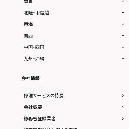
スマホスピタル大丸札幌
関東
スマホスピタル宇都宮
北陸・甲信越
スマホスピタル 高崎
スマホスピタルアル・プラザ小松
東海
スマホスピタル鴻巣
スマホスピタル 北陸総合修理センター
スマホスピタル岐阜
関西
スマホスピタル テルル三芳
スマホスピタル 長野
スマホスピタル 浜松
スマホスピタル 大阪梅田
中国・四国
スマホスピタル 熊谷
スマホスピタル静岡パルコ
スマホスピタル by デジホ 梅田地下（うめち
スマホスピタル 松江
九州・沖縄
か）
スマホスピタル ゲオデジタルベース川口元郷
スマホスピタル 藤枝
スマホスピタル岡山駅前
スマホスピタル by デジホ マークイズ福岡も
スマホスピタル京橋
もち
スマホスピタル埼玉大宮
会社情報
スマホスピタル名古屋駅前
スマホスピタル高松
スマホスピタル by デジホ天王寺ミオ
スマホスピタル 香椎九産大前
スマホスピタル テルル蒲生
スマホスピタル名古屋金山
スマホスピタル西条
修理サービスの特長
スマホスピタル難波
スマホスピタル福岡天神
スマホスピタル テルル新越谷
スマホスピタル 大府
スマホスピタル高知
会社概要
スマホスピタル高槻
スマホスピタル熊本下通
スマホスピタル テルル草加花栗
スマホスピタル 西枇杷島
総務省登録業者
スマホスピタルイオンタウン茨木太田
スマホスピタル GODOモバイル大分府内町
スマホスピタル テルル東川口
スマホスピタル 尾張旭