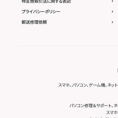
スマホスピタル江坂
特定商取引法に関する表記
スマホスピタル沖縄美里
スマホスピタル船橋FACE
スマホスピタル ゲオデジタルベース名古屋焼
山
スマホスピタルくずはモール
プライバシーポリシー
スマホスピタル柏
スマホスピタル知多
スマホスピタルビオルネ枚方
郵送修理依頼
スマホスピタル 佐倉
スマホスピタル平和が丘
スマホスピタル住道オペラパーク
スマホスピタル テルル松戸五香
スマホスピタル春日井勝川
スマホスピタル東大阪ロンモール布施
スマホスピタル テルル南流山
スマホスピタル堺
スマホスピタル テルル宮野木
スマホスピタル 堺出張所
スマホスピタル千葉
スマホスピタル京都河原町
スマホスピタル 東京大手町
スマホスピタル by デジホ 京都駅前
スマホスピタル 大森
スマホ、パソコン、ゲーム機、ネッ
スマホスピタル宇治槙島
スマホスピタル練馬
スマホスピタル烏丸
スマホスピタル 神田
パソコン修理＆サポート、ネ
スマホスピタル 京都宇治
スマホ
スマホスピタル三軒茶屋