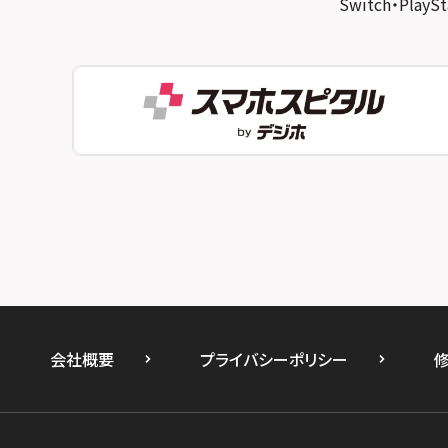
Switch・Pl
スマホスピタル 福知山
スマホスピタル秋葉原
スマホスピタル神戸三宮
スマホスピタル 新宿
スマホスピタル西宮北口
スマホスピタル 自由が丘
スマホスピタル by デジホ 姫路キャスパ
スマホスピタルオリナス錦糸町
スマホスピタル伊丹
スマホスピタル テルル成増
スマホスピタル奈良生駒
スマホスピタル池袋
スマホスピタル和歌山
スマホスピタル八王子
スマホスピタル町田
スマホスピタル吉祥寺
会社概要
プライバシーポリシー
スマホスピタル立川
スマホスピタル厚木ガーデンシティ
スマホスピタルイオン相模原