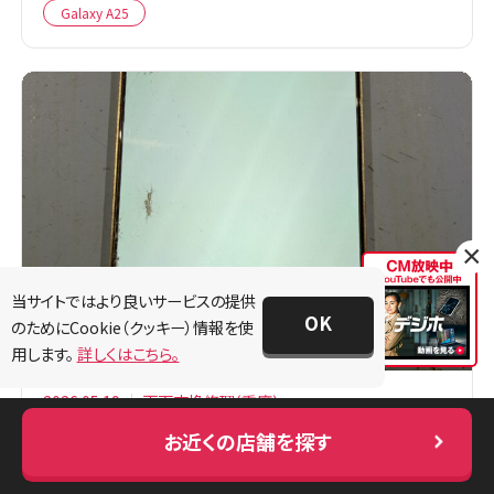
Galaxy A25
×
当サイトではより良いサービスの提供
OK
のためにCookie（クッキー）情報を使
用します。
詳しくはこちら。
2026.05.19
画面交換修理(重度)
Galaxy S25 Ultra 画面がチカチカ点滅する症状
お近くの店舗を探す
をデータ消さずに即日復旧修理