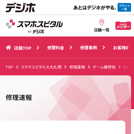
修理料金
修理事例
お客様の声
店舗TOP
メニュー
店舗一覧
修理料金
修理事例
お客様の声
店舗TOP
TOP
スマホスピタル大丸札幌
修理速報
ゲーム機修理
Swi
修理速報