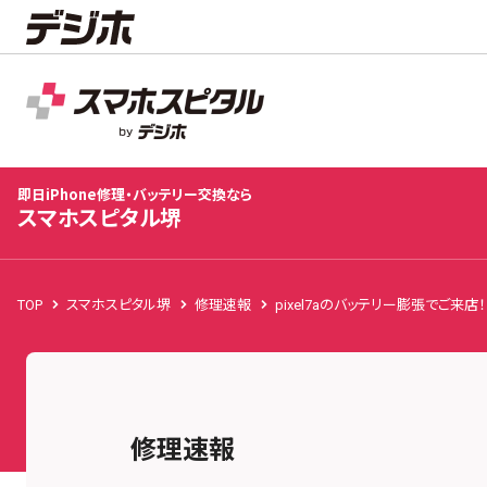
スマホスピタル堺
店舗TOP
修理料金
修理速報
お客様の声
お知
即日iPhone修理・バッテリー交換なら
スマホスピタル堺
TOP
スマホスピタル堺
修理速報
pixel7aのバッテリー膨張でご
修理速報