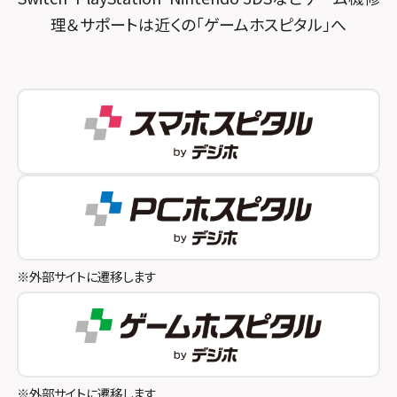
理＆サポートは近くの「ゲームホスピタル」へ
スマホスピタル秋葉原
スマホスピタル神戸三宮
スマホスピタル 新宿
スマホスピタル西宮北口
スマホスピタル 自由が丘
スマホスピタル by デジホ 姫路キャスパ
スマホスピタルオリナス錦糸町
スマホスピタル伊丹
スマホスピタル テルル成増
スマホスピタル奈良生駒
スマホスピタル池袋
スマホスピタル和歌山
スマホスピタル八王子
※外部サイトに遷移します
スマホスピタル町田
スマホスピタル吉祥寺
スマホスピタル立川
※外部サイトに遷移します