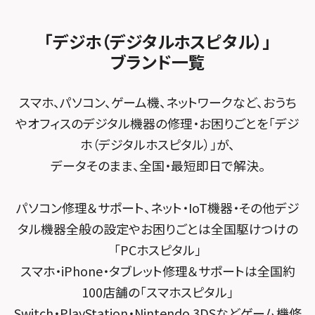
スマホスピタルビオルネ枚方
法人サービス
ゲーム機修理メニュー
スマホスピタル 佐倉
スマホスピタル平和が丘
スマホスピタル住道オペラパーク
「デジホ（デジタルホスピタル）」
FCNTスマートフォン修理
スマホスピタル テルル松戸五香
MacBook修理メニュー
ブランド一覧
スマホスピタル春日井勝川
スマホスピタル東大阪ロンモール布施
POSレジ緊急サポート
スマホスピタル テルル南流山
Surface修理メニュー
スマホスピタル堺
スマホ、パソコン、ゲーム機、ネットワークなど、おうち
スマホスピタル テルル宮野木
やオフィスのデジタル機器の修理・お困りごとを「デジ
スマホスピタル 堺出張所
ホ（デジタルホスピタル）」が、
スマホスピタル千葉
スマホスピタル京都河原町
データそのまま、全国・最短即日で解決。
スマホスピタル 東京大手町
スマホスピタル by デジホ 京都駅前
パソコン修理＆サポート、ネット・IoT機器・その他デジ
スマホスピタル 大森
スマホスピタル宇治槙島
タル機器全般の設定やお困りごとは全国駆けつけの
スマホスピタル練馬
スマホスピタル烏丸
「PCホスピタル」
スマホ・iPhone・タブレット修理＆サポートは全国約
スマホスピタル 神田
スマホスピタル 京都宇治
100店舗の「スマホスピタル」
スマホスピタル三軒茶屋
スマホスピタル 福知山
Switch・PlayStation・Nintendo 3DSなどゲーム機修