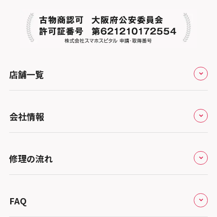
店舗一覧
全国
会社情報
北海道・東北
修理サービスの特長
スマホスピタル大丸札幌
関東
修理の流れ
会社概要
スマホスピタル宇都宮
北陸・甲信越
来店修理の流れ
総務省登録業者
スマホスピタル 高崎
スマホスピタルアル・プラザ小松
東海
FAQ
郵送修理の流れ
スマホスピタル鴻巣