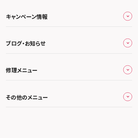
特定商取引法に関する表記
スマホスピタル 北陸総合修理センター
スマホスピタル岐阜
関西
よくあるご質問
スマホスピタル テルル三芳
スマホスピタル 長野
プライバシーポリシー
スマホスピタル 浜松
スマホスピタル 大阪梅田
キャンペーン情報
中国・四国
スマホスピタル 熊谷
スマホスピタル静岡パルコ
郵送修理依頼
スマホスピタル by デジホ 梅田地下（うめちか）
スマホスピタル 松江
九州・沖縄
ノートン申込みキャンペーン
スマホスピタル ゲオデジタルベース川口元郷
スマホスピタル 藤枝
スマホスピタル京橋
ブログ・お知らせ
スマホスピタル岡山駅前
スマホスピタル by デジホ マークイズ福岡もも
ち
キャンペーン一覧
スマホスピタル埼玉大宮
スマホスピタル名古屋駅前
スマホスピタル by デジホ天王寺ミオ
スマホスピタル高松
お役立ち情報
スマホスピタル 香椎九産大前
スマホスピタル テルル蒲生
スマホスピタル名古屋金山
修理メニュー
スマホスピタル難波
スマホスピタル西条
お知らせ
スマホスピタル福岡天神
スマホスピタル テルル新越谷
スマホスピタル 大府
スマホスピタル高槻
スマホスピタル高知
修理メニュー トップ
スマホスピタル熊本下通
スマホスピタル テルル草加花栗
スマホスピタル 西枇杷島
その他のメニュー
スマホスピタルイオンタウン茨木太田
iPhone修理メニュー
スマホスピタル GODOモバイル大分府内町
スマホスピタル テルル東川口
スマホスピタル 尾張旭
スマホスピタル江坂
加盟店募集
スマホスピタル沖縄美里
iPad修理メニュー
スマホスピタル船橋FACE
スマホスピタル ゲオデジタルベース名古屋焼山
スマホスピタルくずはモール
スタッフ募集
Android修理メニュー
スマホスピタル柏
スマホスピタル知多