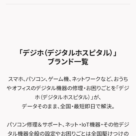
iPhone修理メニュー
スマホスピタル GODOモバイル大分府内町
スマホスピタル テルル東川口
スマホスピタル 尾張旭
スマホスピタル江坂
加盟店募集
スマホスピタル沖縄美里
iPad修理メニュー
スマホスピタル船橋FACE
スマホスピタル ゲオデジタルベース名古屋焼山
スマホスピタルくずはモール
スタッフ募集
Android修理メニュー
スマホスピタル柏
スマホスピタル知多
スマホスピタルビオルネ枚方
法人サービス
ゲーム機修理メニュー
スマホスピタル 佐倉
スマホスピタル平和が丘
スマホスピタル住道オペラパーク
「デジホ（デジタルホスピタル）」
FCNTスマートフォン修理
スマホスピタル テルル松戸五香
MacBook修理メニュー
ブランド一覧
スマホスピタル春日井勝川
スマホスピタル東大阪ロンモール布施
POSレジ緊急サポート
スマホスピタル テルル南流山
Surface修理メニュー
スマホスピタル堺
スマホ、パソコン、ゲーム機、ネットワークなど、おうち
スマホスピタル テルル宮野木
やオフィスのデジタル機器の修理・お困りごとを「デジ
スマホスピタル 堺出張所
ホ（デジタルホスピタル）」が、
スマホスピタル千葉
スマホスピタル京都河原町
データそのまま、全国・最短即日で解決。
スマホスピタル 東京大手町
スマホスピタル by デジホ 京都駅前
パソコン修理＆サポート、ネット・IoT機器・その他デジ
スマホスピタル 大森
スマホスピタル宇治槙島
タル機器全般の設定やお困りごとは全国駆けつけの