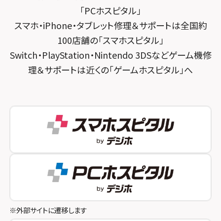
スマホスピタル練馬
スマホスピタル烏丸
「PCホスピタル」
スマホ・iPhone・タブレット修理＆サポートは全国約
スマホスピタル 神田
スマホスピタル 京都宇治
100店舗の「スマホスピタル」
スマホスピタル三軒茶屋
スマホスピタル 福知山
Switch・PlayStation・Nintendo 3DSなどゲーム機修
理＆サポートは近くの「ゲームホスピタル」へ
スマホスピタル秋葉原
スマホスピタル神戸三宮
スマホスピタル 新宿
スマホスピタル西宮北口
スマホスピタル 自由が丘
スマホスピタル by デジホ 姫路キャスパ
スマホスピタルオリナス錦糸町
スマホスピタル伊丹
スマホスピタル テルル成増
スマホスピタル奈良生駒
スマホスピタル池袋
スマホスピタル和歌山
スマホスピタル八王子
※外部サイトに遷移します