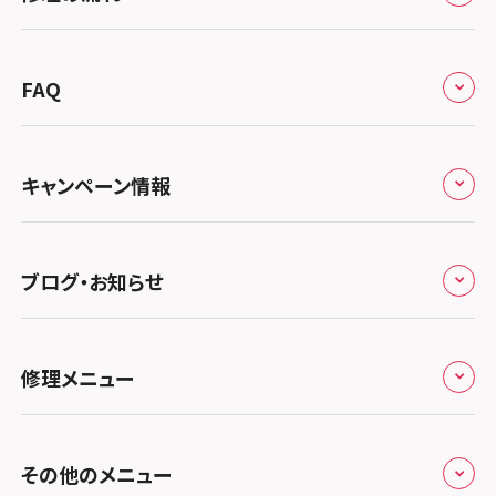
会社概要
スマホスピタル宇都宮
北陸・甲信越
来店修理の流れ
総務省登録業者
スマホスピタル 高崎
スマホスピタルアル・プラザ小松
東海
FAQ
郵送修理の流れ
スマホスピタル鴻巣
特定商取引法に関する表記
スマホスピタル 北陸総合修理センター
スマホスピタル岐阜
関西
よくあるご質問
スマホスピタル テルル三芳
スマホスピタル 長野
プライバシーポリシー
スマホスピタル 浜松
スマホスピタル 大阪梅田
キャンペーン情報
中国・四国
スマホスピタル 熊谷
スマホスピタル静岡パルコ
郵送修理依頼
スマホスピタル by デジホ 梅田地下（うめちか）
スマホスピタル 松江
九州・沖縄
ノートン申込みキャンペーン
スマホスピタル ゲオデジタルベース川口元郷
スマホスピタル 藤枝
スマホスピタル京橋
ブログ・お知らせ
スマホスピタル岡山駅前
スマホスピタル by デジホ マークイズ福岡もも
ち
キャンペーン一覧
スマホスピタル埼玉大宮
スマホスピタル名古屋駅前
スマホスピタル by デジホ天王寺ミオ
スマホスピタル高松
お役立ち情報
スマホスピタル 香椎九産大前
スマホスピタル テルル蒲生
スマホスピタル名古屋金山
修理メニュー
スマホスピタル難波
スマホスピタル西条
お知らせ
スマホスピタル福岡天神
スマホスピタル テルル新越谷
スマホスピタル 大府
スマホスピタル高槻
スマホスピタル高知
修理メニュー トップ
スマホスピタル熊本下通
スマホスピタル テルル草加花栗
スマホスピタル 西枇杷島
その他のメニュー
スマホスピタルイオンタウン茨木太田