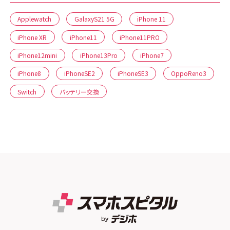
Applewatch
GalaxyS21 5G
iPhone 11
iPhone XR
iPhone11
iPhone11PRO
iPhone12mini
iPhone13Pro
iPhone7
iPhone8
iPhoneSE2
iPhoneSE3
OppoReno3
Switch
バッテリー交換