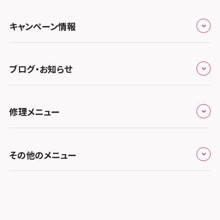
特定商取引法に関する表記
スマホスピタル 北陸総合修理センター
スマホスピタル岐阜
関西
よくあるご質問
スマホスピタル テルル三芳
スマホスピタル 長野
プライバシーポリシー
スマホスピタル 浜松
スマホスピタル 大阪梅田
キャンペーン情報
中国・四国
スマホスピタル 熊谷
スマホスピタル静岡パルコ
郵送修理依頼
スマホスピタル by デジホ 梅田地下（うめちか）
スマホスピタル 松江
九州・沖縄
ノートン申込みキャンペーン
スマホスピタル ゲオデジタルベース川口元郷
スマホスピタル 藤枝
スマホスピタル京橋
ブログ・お知らせ
スマホスピタル岡山駅前
スマホスピタル by デジホ マークイズ福岡もも
ち
キャンペーン一覧
スマホスピタル埼玉大宮
スマホスピタル名古屋駅前
スマホスピタル by デジホ天王寺ミオ
スマホスピタル高松
お役立ち情報
スマホスピタル 香椎九産大前
スマホスピタル テルル蒲生
スマホスピタル名古屋金山
修理メニュー
スマホスピタル難波
スマホスピタル西条
お知らせ
スマホスピタル福岡天神
スマホスピタル テルル新越谷
スマホスピタル 大府
スマホスピタル高槻
スマホスピタル高知
修理メニュー トップ
スマホスピタル熊本下通
スマホスピタル テルル草加花栗
スマホスピタル 西枇杷島
その他のメニュー
スマホスピタルイオンタウン茨木太田
iPhone修理メニュー
スマホスピタル GODOモバイル大分府内町
スマホスピタル テルル東川口
スマホスピタル 尾張旭
スマホスピタル江坂
加盟店募集
スマホスピタル沖縄美里
iPad修理メニュー
スマホスピタル船橋FACE
スマホスピタル ゲオデジタルベース名古屋焼山
スマホスピタルくずはモール
スタッフ募集
Android修理メニュー
スマホスピタル柏
スマホスピタル知多