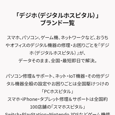
スマホスピタルビオルネ枚方
法人サービス
ゲーム機修理メニュー
スマホスピタル 佐倉
スマホスピタル平和が丘
スマホスピタル住道オペラパーク
「デジホ（デジタルホスピタル）」
FCNTスマートフォン修理
スマホスピタル テルル松戸五香
MacBook修理メニュー
ブランド一覧
スマホスピタル春日井勝川
スマホスピタル東大阪ロンモール布施
POSレジ緊急サポート
スマホスピタル テルル南流山
Surface修理メニュー
スマホスピタル堺
スマホ、パソコン、ゲーム機、ネットワークなど、おうち
スマホスピタル テルル宮野木
やオフィスのデジタル機器の修理・お困りごとを「デジ
スマホスピタル 堺出張所
ホ（デジタルホスピタル）」が、
スマホスピタル千葉
スマホスピタル京都河原町
データそのまま、全国・最短即日で解決。
スマホスピタル 東京大手町
スマホスピタル by デジホ 京都駅前
パソコン修理＆サポート、ネット・IoT機器・その他デジ
スマホスピタル 大森
スマホスピタル宇治槙島
タル機器全般の設定やお困りごとは全国駆けつけの
スマホスピタル練馬
スマホスピタル烏丸
「PCホスピタル」
スマホ・iPhone・タブレット修理＆サポートは全国約
スマホスピタル 神田
スマホスピタル 京都宇治
100店舗の「スマホスピタル」
スマホスピタル三軒茶屋
スマホスピタル 福知山
Switch・PlayStation・Nintendo 3DSなどゲーム機修