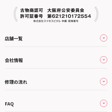
店舗一覧
全国
会社情報
北海道・東北
修理サービスの特長
スマホスピタル大丸札幌
関東
修理の流れ
会社概要
スマホスピタル宇都宮
北陸・甲信越
来店修理の流れ
総務省登録業者
スマホスピタル 高崎
スマホスピタルアル・プラザ小松
東海
FAQ
郵送修理の流れ
スマホスピタル鴻巣