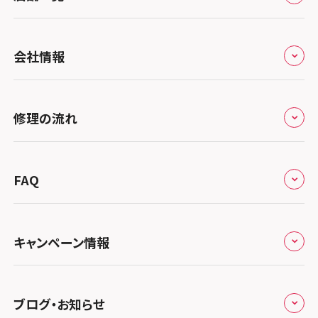
全国
会社情報
北海道・東北
修理サービスの特長
スマホスピタル大丸札幌
関東
修理の流れ
会社概要
スマホスピタル宇都宮
北陸・甲信越
来店修理の流れ
総務省登録業者
スマホスピタル 高崎
スマホスピタルアル・プラザ小松
東海
FAQ
郵送修理の流れ
スマホスピタル鴻巣
特定商取引法に関する表記
スマホスピタル 北陸総合修理センター
スマホスピタル岐阜
関西
よくあるご質問
スマホスピタル テルル三芳
スマホスピタル 長野
プライバシーポリシー
スマホスピタル 浜松
スマホスピタル 大阪梅田
キャンペーン情報
中国・四国
スマホスピタル 熊谷
スマホスピタル静岡パルコ
郵送修理依頼
スマホスピタル by デジホ 梅田地下（うめちか）
スマホスピタル 松江
九州・沖縄
ノートン申込みキャンペーン
スマホスピタル ゲオデジタルベース川口元郷
スマホスピタル 藤枝
スマホスピタル京橋
ブログ・お知らせ
スマホスピタル岡山駅前
スマホスピタル by デジホ マークイズ福岡もも