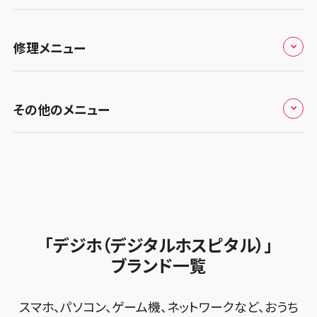
ち
キャンペーン一覧
スマホスピタル埼玉大宮
スマホスピタル名古屋駅前
スマホスピタル by デジホ天王寺ミオ
スマホスピタル高松
お役立ち情報
スマホスピタル 香椎九産大前
スマホスピタル テルル蒲生
スマホスピタル名古屋金山
修理メニュー
スマホスピタル難波
スマホスピタル西条
お知らせ
スマホスピタル福岡天神
スマホスピタル テルル新越谷
スマホスピタル 大府
スマホスピタル高槻
スマホスピタル高知
修理メニュー トップ
スマホスピタル熊本下通
スマホスピタル テルル草加花栗
スマホスピタル 西枇杷島
その他のメニュー
スマホスピタルイオンタウン茨木太田
iPhone修理メニュー
スマホスピタル GODOモバイル大分府内町
スマホスピタル テルル東川口
スマホスピタル 尾張旭
スマホスピタル江坂
加盟店募集
スマホスピタル沖縄美里
iPad修理メニュー
スマホスピタル船橋FACE
スマホスピタル ゲオデジタルベース名古屋焼山
スマホスピタルくずはモール
スタッフ募集
Android修理メニュー
スマホスピタル柏
スマホスピタル知多
スマホスピタルビオルネ枚方
法人サービス
ゲーム機修理メニュー
スマホスピタル 佐倉
スマホスピタル平和が丘
スマホスピタル住道オペラパーク
「デジホ（デジタルホスピタル）」
FCNTスマートフォン修理
スマホスピタル テルル松戸五香
MacBook修理メニュー
ブランド一覧
スマホスピタル春日井勝川
スマホスピタル東大阪ロンモール布施
POSレジ緊急サポート
スマホスピタル テルル南流山
Surface修理メニュー
スマホスピタル堺
スマホ、パソコン、ゲーム機、ネットワークなど、おうち