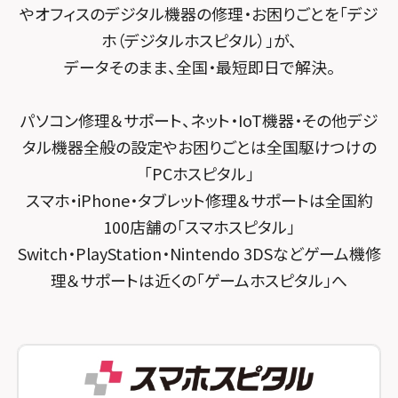
スマホスピタル テルル宮野木
やオフィスのデジタル機器の修理・お困りごとを「デジ
スマホスピタル 堺出張所
ホ（デジタルホスピタル）」が、
スマホスピタル千葉
スマホスピタル京都河原町
データそのまま、全国・最短即日で解決。
スマホスピタル 東京大手町
スマホスピタル by デジホ 京都駅前
パソコン修理＆サポート、ネット・IoT機器・その他デジ
スマホスピタル 大森
スマホスピタル宇治槙島
タル機器全般の設定やお困りごとは全国駆けつけの
スマホスピタル練馬
スマホスピタル烏丸
「PCホスピタル」
スマホ・iPhone・タブレット修理＆サポートは全国約
スマホスピタル 神田
スマホスピタル 京都宇治
100店舗の「スマホスピタル」
スマホスピタル三軒茶屋
スマホスピタル 福知山
Switch・PlayStation・Nintendo 3DSなどゲーム機修
理＆サポートは近くの「ゲームホスピタル」へ
スマホスピタル秋葉原
スマホスピタル神戸三宮
スマホスピタル 新宿
スマホスピタル西宮北口
スマホスピタル 自由が丘
スマホスピタル by デジホ 姫路キャスパ