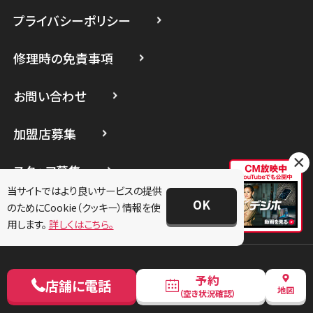
プライバシーポリシー
スマホスピタル たまプラーザ駅前
修理時の免責事項
スマホスピタル 登戸・向ヶ丘遊園
スマホスピタル 武蔵小杉
お問い合わせ
スマホスピタル横浜駅前
加盟店募集
スマホスピタル横浜関内
×
スタッフ募集
スマホスピタル テルル上大岡
当サイトではより良いサービスの提供
OK
法人サービス
のためにCookie（クッキー）情報を使
用します。
詳しくはこちら。
予約
店舗に電話
地図
Copyright © 2022 SMAHOSPITAL GROUP All Rights Reserved.
（空き状況確認）