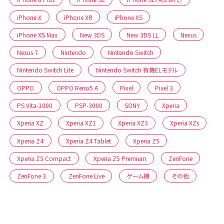
iPhone X
iPhone XR
iPhone XS
iPhone XS Max
New 3DS
New 3DS LL
Nexus
Nexus 7
Nintendo
Nintendo Switch
Nintendo Switch Lite
Nintendo Switch 有機ELモデル
OPPO
OPPO Reno5 A
Pixel
Pixel 3
PS Vita-1000
PSP-3000
SONY
Xperia
Xperia XZ
Xperia XZ1
Xperia XZ3
Xperia XZs
Xperia Z4
Xperia Z4 Tablet
Xperia Z5
Xperia Z5 Compact
Xperia Z5 Premium
ZenFone
ZenFone 3
ZenFone Live
ゲーム機
その他