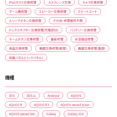
iPadガラス交換修理
カメラレンズ交換
カメラ交換修理
ゲーム機修理
スピーカー交換修理
スマートコート
スリープボタン交換修理
その他・修理箇所不明
ドックコネクター交換修理(充電部分)
バッテリー交換修理
ホームボタン交換修理
基板修理
水没復旧修理
液晶交換修理
画面交換修理(軽度)
画面交換修理(重度)
背面パネル(バックパネル)
機種
3DS
3DS LL
Android
AQUOS
AQUOS R
AQUOS R3
AQUOS sense3 basic
AQUOS sense3 lite
Galaxy
Galaxy S10