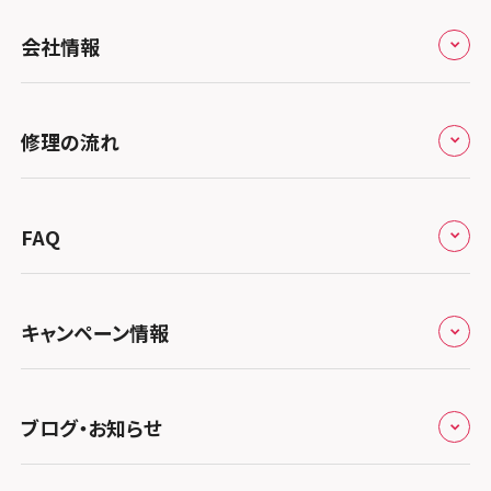
スマホスピタル by デジホ 京都駅前
スマホスピタル 大森
全国
会社情報
スマホスピタル宇治槙島
スマホスピタル練馬
北海道・東北
スマホスピタル烏丸
スマホスピタル 神田
修理サービスの特長
スマホスピタル大丸札幌
関東
修理の流れ
スマホスピタル 京都宇治
スマホスピタル三軒茶屋
会社概要
スマホスピタル宇都宮
北陸・甲信越
スマホスピタル 福知山
来店修理の流れ
スマホスピタル秋葉原
総務省登録業者
スマホスピタル 高崎
スマホスピタルアル・プラザ小松
東海
FAQ
スマホスピタル神戸三宮
郵送修理の流れ
スマホスピタル 新宿
スマホスピタル鴻巣
特定商取引法に関する表記
スマホスピタル 北陸総合修理センター
スマホスピタル岐阜
関西
よくあるご質問
スマホスピタル西宮北口
スマホスピタル テルル三芳
スマホスピタル 自由が丘
スマホスピタル 長野
プライバシーポリシー
スマホスピタル 浜松
スマホスピタル 大阪梅田
キャンペーン情報
中国・四国
スマホスピタル by デジホ 姫路キャスパ
スマホスピタル 熊谷
スマホスピタルオリナス錦糸町
スマホスピタル静岡パルコ
郵送修理依頼
スマホスピタル by デジホ 梅田地下（うめちか）
スマホスピタル 松江
九州・沖縄
ノートン申込みキャンペーン
スマホスピタル伊丹
スマホスピタル ゲオデジタルベース川口元郷
スマホスピタル 藤枝
スマホスピタル テルル成増
スマホスピタル京橋
ブログ・お知らせ
スマホスピタル岡山駅前
スマホスピタル by デジホ マークイズ福岡もも
ち
キャンペーン一覧
スマホスピタル奈良生駒
スマホスピタル埼玉大宮
スマホスピタル名古屋駅前
スマホスピタル by デジホ天王寺ミオ
スマホスピタル池袋
スマホスピタル高松