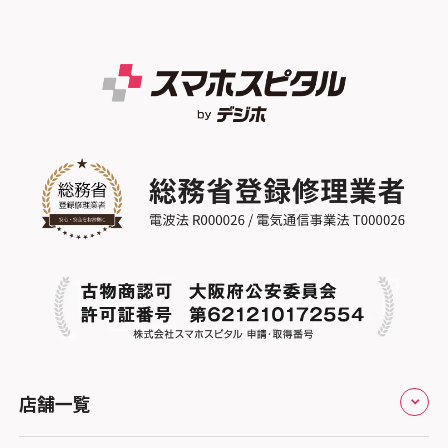
スマホスピタル テルル草加花栗
スマホスピタル熊本下通
スマホスピタルイオンタウン茨木太田
スマホスピタル 尾張旭
スマホスピタル テルル東川口
スマホスピタル GODOモバイル大分府内町
スマホスピタル江坂
スマホスピタル ゲオデジタルベース名古屋
スマホスピタル船橋FACE
スマホスピタル沖縄美里
焼山
スマホスピタルくずはモール
スマホスピタル柏
スマホスピタル知多
スマホスピタルビオルネ枚方
スマホスピタル 佐倉
スマホスピタル平和が丘
スマホスピタル住道オペラパーク
スマホスピタル テルル松戸五香
スマホスピタル春日井勝川
スマホスピタル東大阪ロンモール布施
スマホスピタル テルル南流山
スマホスピタル堺
スマホスピタル テルル宮野木
スマホスピタル 堺出張所
スマホスピタル千葉
店舗一覧
スマホスピタル京都河原町
スマホスピタル 東京大手町