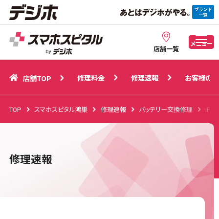
修理料金
修理速報
お客様の声
店舗TOP
メニュー
店舗一覧
修理料金
修理速報
お客様の声
店舗TOP
TOP
スマホスピタル鴻巣
修理速報
バッテリー交換修理
iP
修理速報