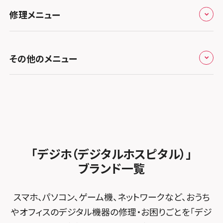
お役立ち情報
スマホスピタル 香椎九産大前
スマホスピタル テルル蒲生
スマホスピタル和歌山
スマホスピタル名古屋金山
修理メニュー
スマホスピタル難波
スマホスピタル西条
スマホスピタル八王子
お知らせ
スマホスピタル福岡天神
スマホスピタル テルル新越谷
スマホスピタル 大府
スマホスピタル高槻
スマホスピタル高知
スマホスピタル町田
修理メニュー トップ
スマホスピタル熊本下通
スマホスピタル テルル草加花栗
スマホスピタル 西枇杷島
その他のメニュー
スマホスピタルイオンタウン茨木太田
スマホスピタル吉祥寺
iPhone修理メニュー
スマホスピタル GODOモバイル大分府内町
スマホスピタル テルル東川口
スマホスピタル 尾張旭
スマホスピタル江坂
スマホスピタル立川
加盟店募集
スマホスピタル沖縄美里
iPad修理メニュー
スマホスピタル船橋FACE
スマホスピタル ゲオデジタルベース名古屋焼山
スマホスピタルくずはモール
スマホスピタル厚木ガーデンシティ
スタッフ募集
Android修理メニュー
スマホスピタル柏
スマホスピタル知多
スマホスピタルビオルネ枚方
スマホスピタルイオン相模原
法人サービス
ゲーム機修理メニュー
スマホスピタル 佐倉
スマホスピタル平和が丘
スマホスピタル住道オペラパーク
「デジホ（デジタルホスピタル）」
スマホスピタル藤沢
FCNTスマートフォン修理
スマホスピタル テルル松戸五香
MacBook修理メニュー
ブランド一覧
スマホスピタル春日井勝川
スマホスピタル東大阪ロンモール布施
スマホスピタル 小田原
POSレジ緊急サポート
スマホスピタル テルル南流山
Surface修理メニュー
スマホスピタル堺
スマホ、パソコン、ゲーム機、ネットワークなど、おうち
スマホスピタル たまプラーザ駅前
スマホスピタル テルル宮野木
やオフィスのデジタル機器の修理・お困りごとを「デジ
スマホスピタル 堺出張所