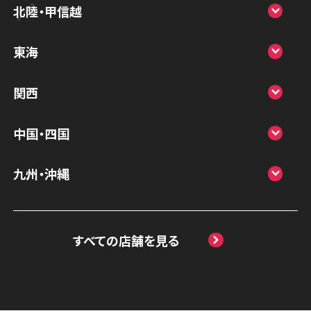
スマホスピタル宇都宮
北陸・甲信越
スマホスピタル 高崎
スマホスピタルアル・プラザ小松
東海
スマホスピタル鴻巣
スマホスピタル 北陸総合修理センター
スマホスピタル岐阜
関西
スマホスピタル テルル三芳
スマホスピタル 長野
スマホスピタル 浜松
スマホスピタル 大阪梅田
スマホスピタル 熊谷
中国・四国
スマホスピタル静岡パルコ
スマホスピタル by デジホ 梅田地下（うめち
スマホスピタル ゲオデジタルベース川口元
スマホスピタル 松江
九州・沖縄
か）
スマホスピタル 藤枝
郷
スマホスピタル岡山駅前
スマホスピタル by デジホ マークイズ福岡
スマホスピタル京橋
スマホスピタル名古屋駅前
スマホスピタル埼玉大宮
ももち
スマホスピタル高松
すべての店舗を見る
スマホスピタル by デジホ天王寺ミオ
スマホスピタル名古屋金山
スマホスピタル テルル蒲生
スマホスピタル 香椎九産大前
スマホスピタル西条
スマホスピタル難波
スマホスピタル 大府
スマホスピタル テルル新越谷
スマホスピタル福岡天神
スマホスピタル高知
スマホスピタル高槻
スマホスピタル 西枇杷島