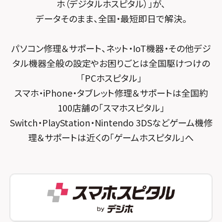
スマホスピタル 登戸・向ヶ丘遊園
ホ（デジタルホスピタル）」が、
スマホスピタル千葉
スマホスピタル京都河原町
データそのまま、全国・最短即日で解決。
スマホスピタル 武蔵小杉
スマホスピタル 東京大手町
スマホスピタル by デジホ 京都駅前
スマホスピタル横浜駅前
パソコン修理＆サポート、ネット・IoT機器・その他デジ
スマホスピタル 大森
スマホスピタル宇治槙島
タル機器全般の設定やお困りごとは全国駆けつけの
スマホスピタル横浜関内
スマホスピタル練馬
スマホスピタル烏丸
「PCホスピタル」
スマホスピタル テルル上大岡
スマホ・iPhone・タブレット修理＆サポートは全国約
スマホスピタル 神田
スマホスピタル 京都宇治
100店舗の「スマホスピタル」
スマホスピタル三軒茶屋
スマホスピタル 福知山
Switch・PlayStation・Nintendo 3DSなどゲーム機修
理＆サポートは近くの「ゲームホスピタル」へ
スマホスピタル秋葉原
スマホスピタル神戸三宮
スマホスピタル 新宿
スマホスピタル西宮北口
スマホスピタル 自由が丘
スマホスピタル by デジホ 姫路キャスパ
スマホスピタルオリナス錦糸町
スマホスピタル伊丹