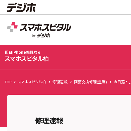
スマホスピタル柏
店舗TOP
修理料金
修理事例
お客様の声
お知
即日iPhone修理なら
スマホスピタル柏
TOP
スマホスピタル柏
修理速報
画面交換修理(重度)
今日落とし
修理速報