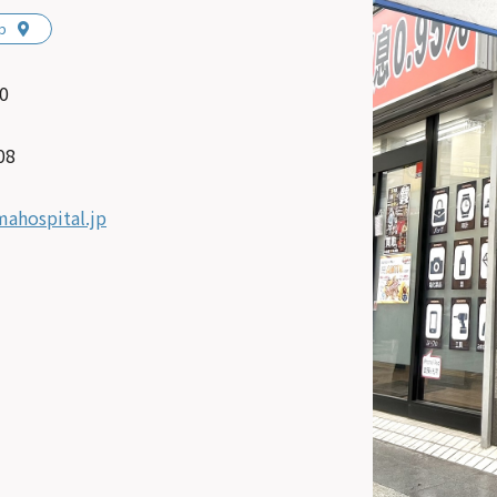
p
0
08
ahospital.jp