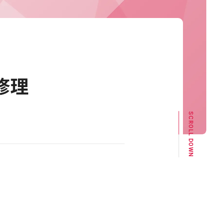
修理
SCROLL DOWN