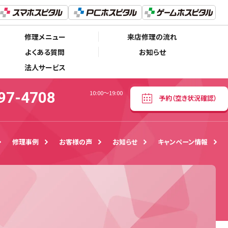
04-7197-4708
予約
（空き状況確認）
10:00～19:00
修理メニュー
来店修理の流れ
よくある質問
お知らせ
法人サービス
97-4708
10:00～19:00
予約
（空き状況確認）
修理事例
お客様の声
お知らせ
キャンペーン情報