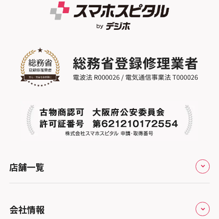
スマホスピタル GODOモバイル大分府内町
スマホスピタル江坂
スマホスピタル ゲオデジタルベース名古屋
スマホスピタル船橋FACE
スマホスピタル沖縄美里
焼山
スマホスピタルくずはモール
スマホスピタル柏
スマホスピタル知多
スマホスピタルビオルネ枚方
スマホスピタル 佐倉
スマホスピタル平和が丘
スマホスピタル住道オペラパーク
スマホスピタル テルル松戸五香
スマホスピタル春日井勝川
スマホスピタル東大阪ロンモール布施
スマホスピタル テルル南流山
スマホスピタル堺
スマホスピタル テルル宮野木
スマホスピタル 堺出張所
スマホスピタル千葉
店舗一覧
スマホスピタル京都河原町
スマホスピタル 東京大手町
スマホスピタル by デジホ 京都駅前
スマホスピタル 大森
全国
会社情報
スマホスピタル宇治槙島