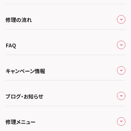
スマホスピタル練馬
北海道・東北
スマホスピタル烏丸
スマホスピタル 神田
修理サービスの特長
スマホスピタル大丸札幌
関東
修理の流れ
スマホスピタル 京都宇治
スマホスピタル三軒茶屋
会社概要
スマホスピタル宇都宮
北陸・甲信越
スマホスピタル 福知山
来店修理の流れ
スマホスピタル秋葉原
総務省登録業者
スマホスピタル 高崎
スマホスピタルアル・プラザ小松
東海
FAQ
スマホスピタル神戸三宮
郵送修理の流れ
スマホスピタル 新宿
スマホスピタル鴻巣
特定商取引法に関する表記
スマホスピタル 北陸総合修理センター
スマホスピタル岐阜
関西
よくあるご質問
スマホスピタル西宮北口
スマホスピタル テルル三芳
スマホスピタル 自由が丘
スマホスピタル 長野
プライバシーポリシー
スマホスピタル 浜松
スマホスピタル 大阪梅田
キャンペーン情報
中国・四国
スマホスピタル by デジホ 姫路キャスパ
スマホスピタル 熊谷
スマホスピタルオリナス錦糸町
スマホスピタル静岡パルコ
郵送修理依頼
スマホスピタル by デジホ 梅田地下（うめちか）
スマホスピタル 松江
九州・沖縄
ノートン申込みキャンペーン
スマホスピタル伊丹
スマホスピタル ゲオデジタルベース川口元郷
スマホスピタル 藤枝
スマホスピタル テルル成増
スマホスピタル京橋
ブログ・お知らせ
スマホスピタル岡山駅前
スマホスピタル by デジホ マークイズ福岡もも
ち
キャンペーン一覧
スマホスピタル奈良生駒
スマホスピタル埼玉大宮
スマホスピタル名古屋駅前
スマホスピタル by デジホ天王寺ミオ
スマホスピタル池袋
スマホスピタル高松
お役立ち情報
スマホスピタル 香椎九産大前
スマホスピタル テルル蒲生
スマホスピタル和歌山
スマホスピタル名古屋金山
修理メニュー
スマホスピタル難波
スマホスピタル西条
スマホスピタル八王子
お知らせ
スマホスピタル福岡天神