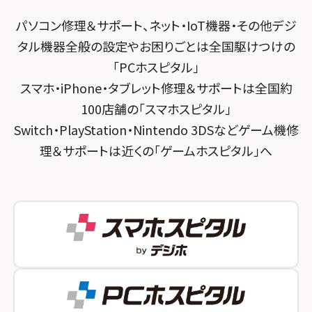
スマホスピタル by デジホ 京都駅前
スマホスピタル横浜駅前
パソコン修理＆サポート、ネット・IoT機器・その他デジ
スマホスピタル 大森
スマホスピタル宇治槙島
タル機器全般の設定やお困りごとは全国駆けつけの
スマホスピタル横浜関内
スマホスピタル練馬
スマホスピタル烏丸
「PCホスピタル」
スマホスピタル テルル上大岡
スマホ・iPhone・タブレット修理＆サポートは全国約
スマホスピタル 神田
スマホスピタル 京都宇治
100店舗の「スマホスピタル」
スマホスピタル三軒茶屋
スマホスピタル 福知山
Switch・PlayStation・Nintendo 3DSなどゲーム機修
理＆サポートは近くの「ゲームホスピタル」へ
スマホスピタル秋葉原
スマホスピタル神戸三宮
スマホスピタル 新宿
スマホスピタル西宮北口
スマホスピタル 自由が丘
スマホスピタル by デジホ 姫路キャスパ
スマホスピタルオリナス錦糸町
スマホスピタル伊丹
スマホスピタル テルル成増
スマホスピタル奈良生駒
スマホスピタル池袋
スマホスピタル和歌山