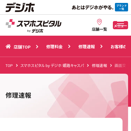
修理料金
修理速報
お客様の声
店舗TOP
メニュー
店舗一覧
修理料金
修理速報
お客様の声
店舗TOP
TOP
スマホスピタル by デジホ 姫路キャスパ
修理速報
画面交換
修理速報