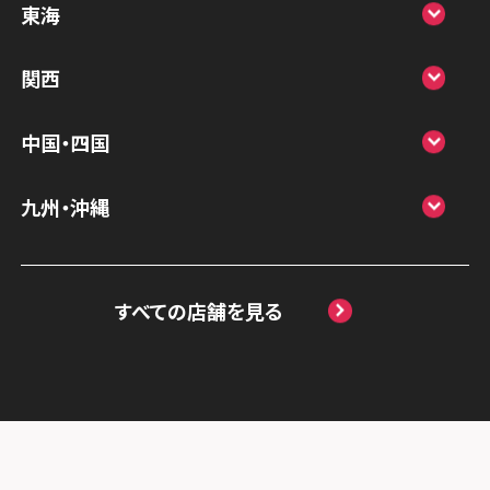
東海
スマホスピタル鴻巣
スマホスピタル 北陸総合修理センター
スマホスピタル岐阜
関西
スマホスピタル テルル三芳
スマホスピタル 長野
スマホスピタル 浜松
スマホスピタル 大阪梅田
スマホスピタル 熊谷
中国・四国
スマホスピタル静岡パルコ
スマホスピタル by デジホ 梅田地下（うめち
スマホスピタル ゲオデジタルベース川口元
スマホスピタル 松江
九州・沖縄
か）
スマホスピタル 藤枝
郷
スマホスピタル岡山駅前
スマホスピタル by デジホ マークイズ福岡
スマホスピタル京橋
スマホスピタル名古屋駅前
スマホスピタル埼玉大宮
ももち
スマホスピタル高松
すべての店舗を見る
スマホスピタル by デジホ天王寺ミオ
スマホスピタル名古屋金山
スマホスピタル テルル蒲生
スマホスピタル 香椎九産大前
スマホスピタル西条
スマホスピタル難波
スマホスピタル 大府
スマホスピタル テルル新越谷
スマホスピタル福岡天神
スマホスピタル高知
スマホスピタル高槻
スマホスピタル 西枇杷島
スマホスピタル テルル草加花栗
スマホスピタル熊本下通
スマホスピタルイオンタウン茨木太田
スマホスピタル 尾張旭
スマホスピタル テルル東川口