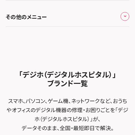
スマホスピタル テルル新越谷
スマホスピタル 大府
スマホスピタル高槻
スマホスピタル高知
スマホスピタル町田
修理メニュー トップ
スマホスピタル熊本下通
スマホスピタル テルル草加花栗
スマホスピタル 西枇杷島
その他のメニュー
スマホスピタルイオンタウン茨木太田
スマホスピタル吉祥寺
iPhone修理メニュー
スマホスピタル GODOモバイル大分府内町
スマホスピタル テルル東川口
スマホスピタル 尾張旭
スマホスピタル江坂
スマホスピタル立川
加盟店募集
スマホスピタル沖縄美里
iPad修理メニュー
スマホスピタル船橋FACE
スマホスピタル ゲオデジタルベース名古屋焼山
スマホスピタルくずはモール
スマホスピタル厚木ガーデンシティ
スタッフ募集
Android修理メニュー
スマホスピタル柏
スマホスピタル知多
スマホスピタルビオルネ枚方
スマホスピタルイオン相模原
法人サービス
ゲーム機修理メニュー
スマホスピタル 佐倉
スマホスピタル平和が丘
スマホスピタル住道オペラパーク
「デジホ（デジタルホスピタル）」
スマホスピタル藤沢
FCNTスマートフォン修理
スマホスピタル テルル松戸五香
MacBook修理メニュー
ブランド一覧
スマホスピタル春日井勝川
スマホスピタル東大阪ロンモール布施
スマホスピタル 小田原
POSレジ緊急サポート
スマホスピタル テルル南流山
Surface修理メニュー
スマホスピタル堺
スマホ、パソコン、ゲーム機、ネットワークなど、おうち
スマホスピタル たまプラーザ駅前
スマホスピタル テルル宮野木
やオフィスのデジタル機器の修理・お困りごとを「デジ
スマホスピタル 堺出張所
スマホスピタル 登戸・向ヶ丘遊園
ホ（デジタルホスピタル）」が、
スマホスピタル千葉
スマホスピタル京都河原町
データそのまま、全国・最短即日で解決。
スマホスピタル 武蔵小杉
スマホスピタル 東京大手町