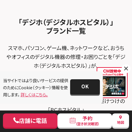
Android修理メニュー
スマホスピタル柏
スマホスピタル知多
スマホスピタルビオルネ枚方
法人サービス
ゲーム機修理メニュー
スマホスピタル 佐倉
スマホスピタル平和が丘
スマホスピタル住道オペラパーク
「デジホ（デジタルホスピタル）」
FCNTスマートフォン修理
スマホスピタル テルル松戸五香
MacBook修理メニュー
ブランド一覧
スマホスピタル春日井勝川
スマホスピタル東大阪ロンモール布施
POSレジ緊急サポート
スマホスピタル テルル南流山
Surface修理メニュー
スマホスピタル堺
スマホ、パソコン、ゲーム機、ネットワークなど、おうち
スマホスピタル テルル宮野木
やオフィスのデジタル機器の修理・お困りごとを「デジ
スマホスピタル 堺出張所
ホ（デジタルホスピタル）」が、
×
スマホスピタル千葉
スマホスピタル京都河原町
データそのまま、全国・最短即日で解決。
スマホスピタル 東京大手町
当サイトではより良いサービスの提供
スマホスピタル by デジホ 京都駅前
OK
のためにCookie（クッキー）情報を使
パソコン修理＆サポート、ネット・IoT機器・その他デジ
スマホスピタル 大森
用します。
詳しくはこちら。
スマホスピタル宇治槙島
タル機器全般の設定やお困りごとは全国駆けつけの
スマホスピタル練馬
スマホスピタル烏丸
「PCホスピタル」
スマホ・iPhone・タブレット修理＆サポートは全国約
予約
スマホスピタル 神田
店舗に電話
スマホスピタル 京都宇治
地図
（空き状況確認）
100店舗の「スマホスピタル」