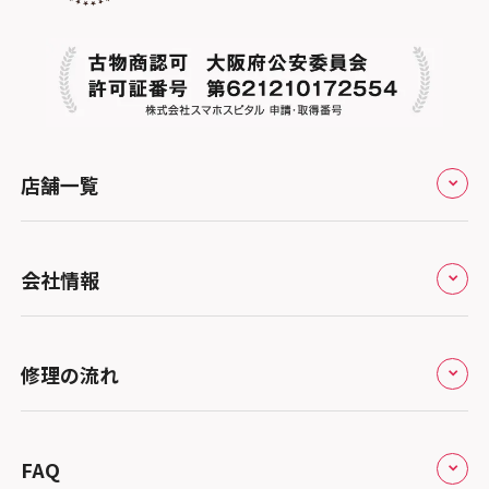
店舗一覧
全国
会社情報
北海道・東北
修理サービスの特長
スマホスピタル大丸札幌
関東
修理の流れ
会社概要
スマホスピタル宇都宮
北陸・甲信越
来店修理の流れ
総務省登録業者
スマホスピタル 高崎
スマホスピタルアル・プラザ小松
東海
FAQ