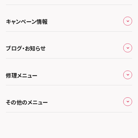
郵送修理の流れ
スマホスピタル鴻巣
特定商取引法に関する表記
スマホスピタル 北陸総合修理センター
スマホスピタル岐阜
関西
よくあるご質問
スマホスピタル テルル三芳
スマホスピタル 長野
プライバシーポリシー
スマホスピタル 浜松
スマホスピタル 大阪梅田
キャンペーン情報
中国・四国
スマホスピタル 熊谷
スマホスピタル静岡パルコ
郵送修理依頼
スマホスピタル by デジホ 梅田地下（うめちか）
スマホスピタル 松江
九州・沖縄
ノートン申込みキャンペーン
スマホスピタル ゲオデジタルベース川口元郷
スマホスピタル 藤枝
スマホスピタル京橋
ブログ・お知らせ
スマホスピタル岡山駅前
スマホスピタル by デジホ マークイズ福岡もも
ち
キャンペーン一覧
スマホスピタル埼玉大宮
スマホスピタル名古屋駅前
スマホスピタル by デジホ天王寺ミオ
スマホスピタル高松
お役立ち情報
スマホスピタル 香椎九産大前
スマホスピタル テルル蒲生
スマホスピタル名古屋金山
修理メニュー
スマホスピタル難波
スマホスピタル西条
お知らせ
スマホスピタル福岡天神
スマホスピタル テルル新越谷
スマホスピタル 大府
スマホスピタル高槻
スマホスピタル高知
修理メニュー トップ
スマホスピタル熊本下通
スマホスピタル テルル草加花栗
スマホスピタル 西枇杷島
その他のメニュー
スマホスピタルイオンタウン茨木太田
iPhone修理メニュー
スマホスピタル GODOモバイル大分府内町
スマホスピタル テルル東川口
スマホスピタル 尾張旭
スマホスピタル江坂
加盟店募集
スマホスピタル沖縄美里
iPad修理メニュー
スマホスピタル船橋FACE
スマホスピタル ゲオデジタルベース名古屋焼山
スマホスピタルくずはモール
スタッフ募集