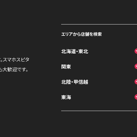
エリアから店舗を検索
北海道・東北
。スマホスピタ
スマホスピタル大丸札幌
関東
も大歓迎です。
スマホスピタル宇都宮
北陸・甲信越
スマホスピタル 高崎
スマホスピタルアル・プラザ小松
東海
スマホスピタル鴻巣
スマホスピタル 北陸総合修理セ
スマホスピタル岐阜
スマホスピタル テルル三芳
ンター
スマホスピタル 浜松
スマホスピタル 熊谷
スマホスピタル 長野
スマホスピタル静岡パルコ
スマホスピタル ゲオデジタルベ