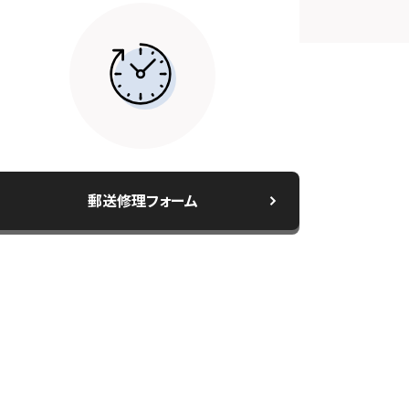
スマホスピタル by デジホ 京都
駅前
スマホスピタル宇治槙島
スマホスピタル烏丸
スマホスピタル 京都宇治
スマホスピタル 福知山
郵送修理フォーム
スマホスピタル神戸三宮
スマホスピタル西宮北口
スマホスピタル by デジホ 姫路
キャスパ
スマホスピタル伊丹
スマホスピタル奈良生駒
スマホスピタル和歌山