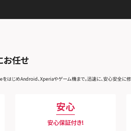
スマホスピタル 藤枝
ース川口元郷
スマホスピタル名古屋駅前
スマホスピタル埼玉大宮
スマホスピタル名古屋金山
スマホスピタル テルル蒲生
スマホスピタル 大府
スマホスピタル テルル新越谷
スマホスピタル 西枇杷島
スマホスピタル テルル草加花栗
にお任せ
スマホスピタル 尾張旭
スマホスピタル テルル東川口
スマホスピタル ゲオデジタルベ
スマホスピタル船橋FACE
をはじめAndroid、Xperiaやゲーム機まで。迅速に、安心安全に
ース名古屋焼山
スマホスピタル柏
スマホスピタル知多
スマホスピタル 佐倉
スマホスピタル平和が丘
安心
スマホスピタル テルル松戸五香
スマホスピタル春日井勝川
スマホスピタル テルル南流山
安心保証付き!
スマホスピタル テルル宮野木