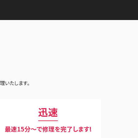
スマホスピタル GODOモバイル
スマホスピタルイオンタウン茨木
大分府内町
太田
スマホスピタル沖縄美里
スマホスピタル江坂
スマホスピタルくずはモール
スマホスピタルビオルネ枚方
スマホスピタル住道オペラパー
ク
修理いたします。
スマホスピタル東大阪ロンモー
ル布施
スマホスピタル堺
迅速
スマホスピタル 堺出張所
最速15分〜で修理を完了します!
スマホスピタル京都河原町