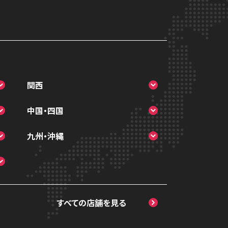
関西
スマホスピタル 大阪梅田
中国・四国
スマホスピタル by デジホ 梅田
スマホスピタル 松江
九州・沖縄
地下（うめちか）
スマホスピタル岡山駅前
スマホスピタル by デジホ マーク
スマホスピタル京橋
スマホスピタル高松
イズ福岡ももち
スマホスピタル by デジホ天王寺
スマホスピタル西条
スマホスピタル 香椎九産大前
ミオ
すべての店舗を見る
スマホスピタル高知
スマホスピタル福岡天神
スマホスピタル難波
スマホスピタル熊本下通
スマホスピタル高槻