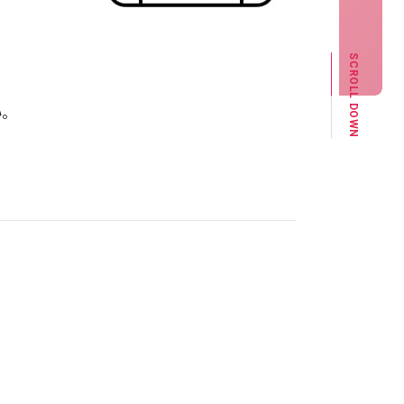
SCROLL DOWN
。