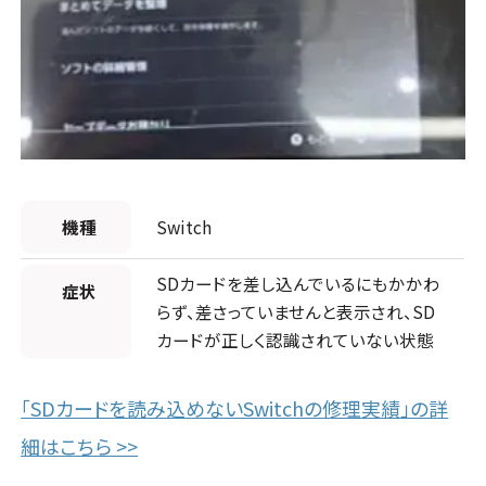
愛知県
9店舗
店頭修理店
店頭修理店
店舗に電話
店舗ページへ
スマホスピタル西条
スマホスピタル熊本下通
店頭修理店
店頭修理店
スマホスピタル名古屋駅前
スマホスピタル難波
店舗に電話
店舗ページへ
店舗に電話
店舗ページへ
店頭修理店
店舗に電話
店舗ページへ
店舗に電話
店舗ページへ
スマホスピタル ゲオデジタルベース川口元郷
高知県
大分県
1店舗
1店舗
機種
Switch
店舗に電話
店舗ページへ
北大阪
店頭修理店
5店舗
店頭修理店
店頭修理店
スマホスピタル高知
スマホスピタル GODOモバイル大分府内町
SDカードを差し込んでいるにもかかわ
店頭修理店
スマホスピタル名古屋金山
症状
らず、差さっていませんと表示され、SD
スマホスピタル高槻
店舗に電話
店舗ページへ
店頭修理店
店舗に電話
店舗ページへ
カードが正しく認識されていない状態
店舗に電話
店舗ページへ
スマホスピタル埼玉大宮
店舗に電話
店舗ページへ
「SDカードを読み込めないSwitchの修理実績」の詳
沖縄県
1店舗
店舗に電話
店舗ページへ
細はこちら >>
店頭修理店
店頭修理店
店頭修理店