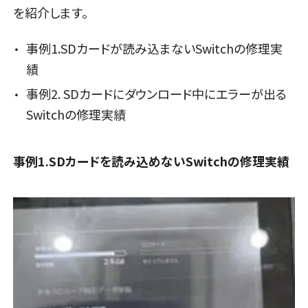
店舗に電話
店舗ページへ
を紹介します。
店頭修理店
長野県
1店舗
店頭修理店
店舗に電話
店舗ページへ
スマホスピタル鴻巣
店頭修理店
事例1.SDカードが読み込まないSwitchの修理実
スマホスピタル岡山駅前
店頭修理店
績
スマホスピタル 香椎九産大前
店頭修理店
店舗に電話
店舗ページへ
スマホスピタル 長野
店舗ページへ
事例2. SDカードにダウンロード中にエラーが出る
店頭修理店
スマホスピタル静岡パルコ
店舗ページへ
Switchの修理実績
店舗ページへ
スマホスピタル京橋
香川県
店舗ページへ
1店舗
店頭修理店
店舗に電話
店舗ページへ
事例1.SDカードを読み込めないSwitchの修理実績
スマホスピタル テルル三芳
店頭修理店
店頭修理店
スマホスピタル高松
スマホスピタル福岡天神
店頭修理店
店舗に電話
店舗ページへ
店頭修理店
スマホスピタル 藤枝
店舗に電話
店舗ページへ
店舗ページへ
スマホスピタル by デジホ天王寺ミオ
店舗ページへ
店頭修理店
愛媛県
熊本県
1店舗
店舗に電話
店舗ページへ
1店舗
スマホスピタル 熊谷