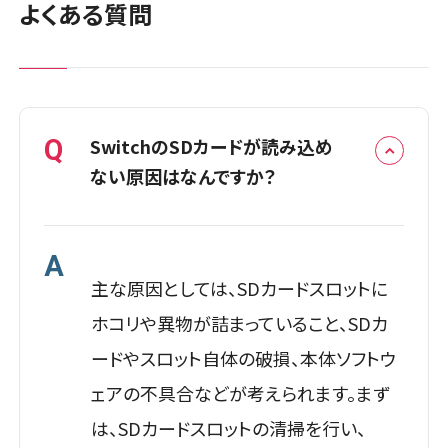
よくある質問
スマホスピタル平和が丘
店頭修理店
店舗に電話
店舗ページへ
スマホスピタル東大阪ロンモール布施
店頭修理店
スマホスピタル柏
店舗に電話
店舗ページへ
Q
SwitchのSDカードが読み込め
店頭修理店
ない原因はなんですか？
店舗に電話
店舗ページへ
南大阪
スマホスピタル春日井勝川
2店舗
店頭修理店
A
店舗ページへ
店頭修理店
主な原因としては、SDカードスロットに
スマホスピタル堺
スマホスピタル 佐倉
ホコリや異物が詰まっていること、SDカ
店舗に電話
店舗ページへ
ードやスロット自体の破損、本体ソフトウ
店舗に電話
店舗ページへ
ェアの不具合などが考えられます。まず
は、SDカードスロットの清掃を行い、
店頭修理店