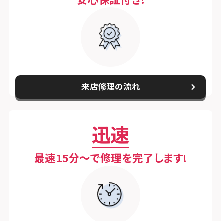
スマホスピタル西宮北口
スマホスピタル 自由が丘
スマホスピタル by デジホ 姫路キャスパ
スマホスピタルオリナス錦糸町
スマホスピタル伊丹
スマホスピタル テルル成増
スマホスピタル奈良生駒
来店修理の流れ
スマホスピタル池袋
スマホスピタル和歌山
スマホスピタル八王子
迅速
スマホスピタル町田
スマホスピタル吉祥寺
最速15分〜で修理を完了します!
スマホスピタル立川
スマホスピタル厚木ガーデンシティ