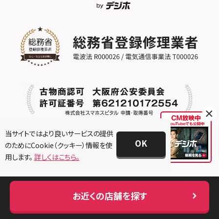
【郵送修理の場合】
お送りいただいた端末が店舗に届き次
第修理作業となります、動作等に問題が
なければお届けいただいた当日～翌日
までにはご返送させていただきます。実
際の端末を確認してその他の異常やお見
積もりに変動がある場合はご連絡・ご説
×
明をさせていただきます。
当サイトではより良いサービスの提供
郵送料金は修理金額によって異なりま
OK
店舗一覧
のためにCookie（クッキー）情報を使
す、郵送修理お問合せの際に詳細をお伝
用します。
詳しくはこちら。
えいたします。
全国
会社情報
お近くの店舗を探す
北海道・東北