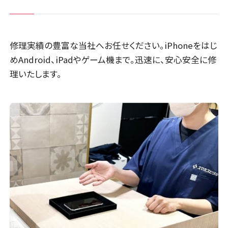
店舗に電話
店舗ページへ
故障の可能性があるため修理をご検討く
店舗に電話
店舗ページへ
ださい。
修理実績の豊富な当社へお任せください。iPhoneをはじ
店頭修理店
めAndroid、iPadやゲーム機まで。迅速に、安心安全に修
店頭修理店
スマホスピタル千葉
理いたします。
スマホスピタル宇治槙島
店舗に電話
店舗ページへ
店舗に電話
店舗ページへ
東京23区
11店舗
店頭修理店
店頭修理店
スマホスピタル烏丸
スマホスピタル 東京大手町
店舗に電話
店舗ページへ
店舗に電話
店舗ページへ