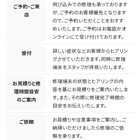
飛び込みでの修理も承っております
ご予約・ご来
が、ご予約のお客様優先となります
店
その他東京都
ので、ご予約いただくことをおすす
4店舗
めいたします。ご予約はお電話かオ
店頭修理店
ンラインにて受け付けております。
スマホスピタル八王子
詳しい症状などお客様からヒアリン
受付
グさせていただきます。同時に修理
店舗に電話
店舗ページへ
端末をスタッフが拝見いたします。
修理端末の状態とヒアリングの内
お見積りと修
容を基にお見積りをご案内いたしま
理時間目安
店頭修理店
す。また、その際に修理完了時間の
のご案内
スマホスピタル町田
目安をお伝えいたします。
お見積りや注意事項をご案内し、ご
店舗に電話
店舗ページへ
ご依頼
納得いただけましたら修理のご依
頼を承ります。