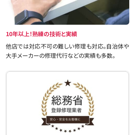
店頭修理店
店頭修理店
スマホスピタル 新宿
10年以上！熟練の技術と実績
スマホスピタル伊丹
他店では対応不可の難しい修理も対応。自治体や
店舗に電話
店舗ページへ
店舗に電話
店舗ページへ
大手メーカーの修理代行などの実績も多数。
奈良県
1店舗
店頭修理店
スマホスピタル 自由が丘
店頭修理店
スマホスピタル奈良生駒
店舗に電話
店舗ページへ
店舗に電話
店舗ページへ
店頭修理店