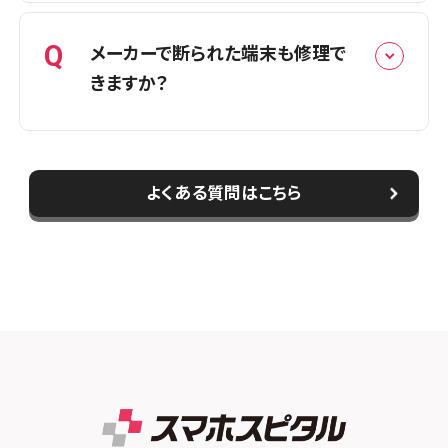
ている基板はそのままに、故障した部品
のみを交換する修理を行っています。その
A
【店頭修理の場合】
Q
メーカーで断られた端末も修理で
ため、多くの場合はデータを消さずに修
iPhone修理の場合はほとんどの修理で
きますか？
理できます。
３０分〜１時間程度となります。iPhone
ただし、端末の状態や故障内容によって
以外の修理時間は、在庫状況や混雑状
は予期せぬ不具合が発生する可能性も
況によって、異なりますので直接ご希望の
A
はい、修理できる可能性があります。
あるため、事前のバックアップをおすすめ
よくある質問はこちら
店舗までお電話でお問い合わせくださ
メーカーや他店で修理不可と判断され
しております。
い。ご依頼の際におおよその作業時間を
た端末でも、多数の修理実績がございま
お伝えいたします。修理費用はiPhoneの
す。
機種や修理箇所によって変わりますので
まずはお気軽にご相談ください。
詳しくは修理料金表をご覧いただくか、掲
載の無い機種は店舗へご連絡ください。
尚、修理費用以外で作業費やパーツ代な
ど、記載のない料金を請求することはご
ざいません。