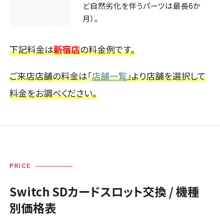
ど自然劣化を伴うパーツは最長6か
スマホスピタル厚木ガーデンシティ
月）。
店舗に電話
店舗ページへ
下記料金は
新宿店
の料金例です。
ご来店店舗の料金は「
店舗一覧
」より店舗を選択して
店頭修理店
料金をお調べください。
スマホスピタルイオン相模原
店舗に電話
店舗ページへ
PRICE
店頭修理店
スマホスピタル藤沢
Switch SDカードスロット交換 / 機種
別価格表
店舗に電話
店舗ページへ