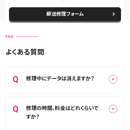
スマホスピタルイオン相模原
郵送修理フォーム
スマホスピタル藤沢
スマホスピタル 小田原
FAQ
スマホスピタル たまプラーザ駅前
よくある質問
スマホスピタル 登戸・向ヶ丘遊園
スマホスピタル 武蔵小杉
Q
修理中にデータは消えますか？
スマホスピタル横浜駅前
スマホスピタル横浜関内
A
基本的にデータはそのままで修理可能
Q
修理の時間、料金はどれくらいで
スマホスピタル テルル上大岡
です。
すか？
スマホスピタルでは、データが保存され