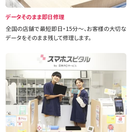
店頭修理店
店頭修理店
データそのまま即日修理
スマホスピタル 京都宇治
スマホスピタル 大森
全国の店舗で最短即日・15分～、お客様の大切な
店舗に電話
店舗ページへ
データをそのまま残して修理します。
店舗に電話
店舗ページへ
店頭修理店
店頭修理店
スマホスピタル 福知山
スマホスピタル練馬
店舗に電話
店舗ページへ
店舗に電話
店舗ページへ
兵庫県
4店舗
店頭修理店
店頭修理店