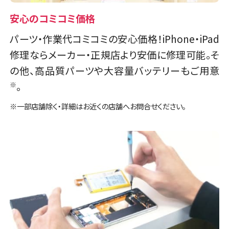
スマホスピタル 神田
スマホスピタル神戸三宮
安心のコミコミ価格
店舗ページへ
店舗に電話
店舗ページへ
パーツ・作業代コミコミの安心価格！iPhone・iPad
修理ならメーカー・正規店より安価に修理可能。そ
の他、高品質パーツや大容量バッテリーもご用意
店頭修理店
店頭修理店
。
※
スマホスピタル三軒茶屋
スマホスピタル西宮北口
※一部店舗除く・詳細はお近くの店舗へお問合せください。
店舗に電話
店舗ページへ
店舗に電話
店舗ページへ
店頭修理店
店頭修理店
スマホスピタル秋葉原
スマホスピタル by デジホ 姫路キャスパ
店舗に電話
店舗ページへ
店舗に電話
店舗ページへ