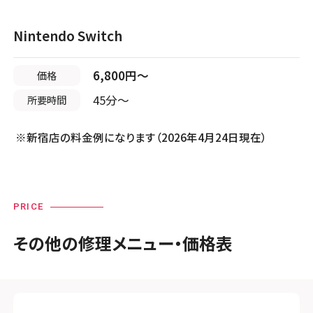
Nintendo Switch
店頭修理店
6,800円〜
価格
スマホスピタル 小田原
45分〜
所要時間
店舗に電話
店舗ページへ
※新宿店の料金例になります（2026年4月24日現在）
店頭修理店
スマホスピタル たまプラーザ駅前
PRICE
その他の修理メニュー・価格表
店舗に電話
店舗ページへ
店頭修理店