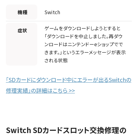
店舗に電話
店舗ページへ
機種
Switch
店舗に電話
店舗ページへ
店頭修理店
ゲームをダウンロードしようとすると
症状
店頭修理店
スマホスピタル ゲオデジタルベース名古屋焼山
「ダウンロードを中止しました。再ダウ
スマホスピタルビオルネ枚方
店頭修理店
ンロードはニンテンドーeショップでで
店舗に電話
店舗ページへ
きます。」というエラーメッセージが表示
スマホスピタル テルル東川口
店舗に電話
店舗ページへ
される状態
店舗に電話
店舗ページへ
店頭修理店
「SDカードにダウンロード中にエラーが出るSwitchの
東大阪
2店舗
スマホスピタル知多
修理実績」の詳細はこちら >>
千葉県
7店舗
店頭修理店
店舗に電話
店舗ページへ
スマホスピタル住道オペラパーク
店頭修理店
スマホスピタル船橋FACE
店舗に電話
店舗ページへ
Switch SDカードスロット交換修理の
店頭修理店
店舗に電話
店舗ページへ