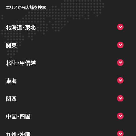
店舗に電話
店舗ページへ
エリアから店舗を検索
北海道・東北
店頭修理店
スマホスピタル大丸札幌
スマホスピタル横浜関内
関東
店舗に電話
店舗ページへ
スマホスピタル宇都宮
北陸・甲信越
スマホスピタル 高崎
スマホスピタルアル・プラザ小松
東海
店頭修理店
スマホスピタル鴻巣
スマホスピタル 北陸総合修理センター
スマホスピタル岐阜
スマホスピタル テルル上大岡
関西
スマホスピタル テルル三芳
スマホスピタル 長野
スマホスピタル 浜松
スマホスピタル 大阪梅田
店舗ページへ
スマホスピタル 熊谷
中国・四国
スマホスピタル静岡パルコ
スマホスピタル by デジホ 梅田地下（うめち
スマホスピタル ゲオデジタルベース川口元
スマホスピタル 松江
九州・沖縄
か）