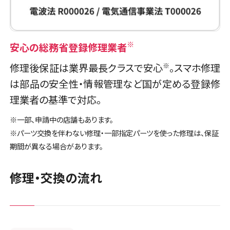
和歌山県
1店舗
スマホスピタルオリナス錦糸町
店頭修理店
店舗に電話
店舗ページへ
スマホスピタル和歌山
※
安心の総務省登録修理業者
修理後保証は業界最長クラスで安心
。スマホ修理
※
店舗ページへ
は部品の安全性・情報管理など国が定める登録修
店頭修理店
理業者の基準で対応。
スマホスピタル テルル成増
※一部、申請中の店舗もあります。
※パーツ交換を伴わない修理・一部指定パーツを使った修理は、保証
店舗に電話
店舗ページへ
期間が異なる場合があります。
修理・交換の流れ
店頭修理店
スマホスピタル池袋
店舗ページへ