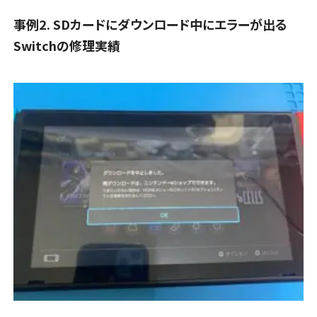
スマホスピタル 大府
スマホスピタル沖縄美里
事例2. SDカードにダウンロード中にエラーが出る
スマホスピタルイオンタウン茨木太田
店頭修理店
店舗に電話
店舗ページへ
Switchの修理実績
店舗に電話
店舗ページへ
スマホスピタル テルル蒲生
店舗に電話
店舗ページへ
店舗に電話
店舗ページへ
店頭修理店
店頭修理店
スマホスピタル 西枇杷島
スマホスピタル江坂
店頭修理店
店舗に電話
店舗ページへ
スマホスピタル テルル新越谷
店舗に電話
店舗ページへ
店舗に電話
店舗ページへ
店頭修理店
店頭修理店
スマホスピタル 尾張旭
スマホスピタルくずはモール
店頭修理店
店舗に電話
店舗ページへ
スマホスピタル テルル草加花栗