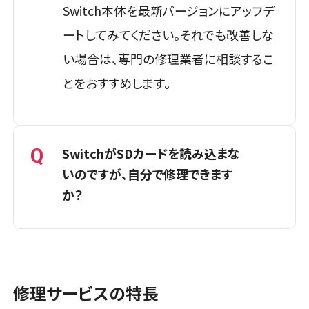
店頭修理店
Switch本体を最新バージョンにアップデ
スマホスピタル 堺出張所
スマホスピタル テルル松戸五香
ートしてみてください。それでも改善しな
店舗ページへ
い場合は、専門の修理業者に相談するこ
店舗に電話
店舗ページへ
とをおすすめします。
京都府
6店舗
店頭修理店
店頭修理店
Q
SwitchがSDカードを読み込まな
スマホスピタル テルル南流山
スマホスピタル京都河原町
いのですが、自分で修理できます
店舗に電話
店舗ページへ
か？
店舗に電話
店舗ページへ
A
店頭修理店
SDカードの抜き差しや汚れの清掃、本体
店頭修理店
の再起動、別のSDカードでの動作確認な
スマホスピタル テルル宮野木
スマホスピタル by デジホ 京都駅前
修理サービスの特長
どを試してください。改善しない場合は、