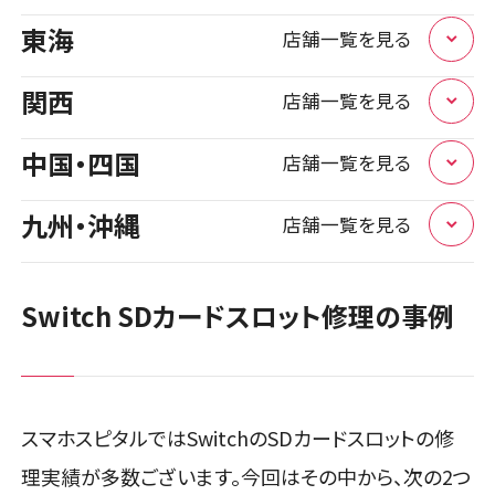
栃木県
1店舗
スマホスピタル大丸札幌
東海
店舗一覧を見る
店頭修理店
石川県
1店舗
店舗に電話
店舗ページへ
スマホスピタル宇都宮
関西
店舗一覧を見る
店頭修理店
岐阜県
1店舗
店舗に電話
店舗ページへ
スマホスピタルアル・プラザ小松
中国・四国
店舗一覧を見る
店頭修理店
大阪市
5店舗
店舗に電話
店舗ページへ
スマホスピタル岐阜
九州・沖縄
店舗一覧を見る
群馬県
1店舗
店頭修理店
島根県
1店舗
店舗に電話
店舗ページへ
スマホスピタル 大阪梅田
店頭修理店
福井県
1店舗
店頭修理店
福岡県
Switch SDカードスロット修理の事例
3店舗
スマホスピタル 高崎
店舗に電話
店舗ページへ
スマホスピタル 松江
店頭修理店
静岡県
3店舗
店頭修理店
店舗に電話
店舗ページへ
スマホスピタル 北陸総合修理センター
店舗に電話
店舗ページへ
スマホスピタル by デジホ マークイズ福岡ももち
店頭修理店
スマホスピタルではSwitchのSDカードスロットの修
店頭修理店
店舗に電話
店舗ページへ
スマホスピタル 浜松
埼玉県
店舗に電話
店舗ページへ
9店舗
理実績が多数ございます。今回はその中から、次の2つ
岡山県
スマホスピタル by デジホ 梅田地下（うめちか）
1店舗