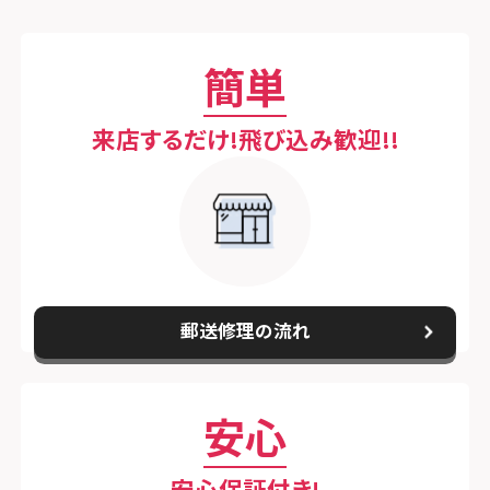
スマホスピタル春日井勝川
スマホスピタル東大阪ロンモール布施
スマホスピタル テルル南流山
スマホスピタル堺
簡単
スマホスピタル テルル宮野木
スマホスピタル 堺出張所
スマホスピタル千葉
来店するだけ!飛び込み歓迎!!
スマホスピタル京都河原町
スマホスピタル 東京大手町
スマホスピタル by デジホ 京都駅前
スマホスピタル 大森
スマホスピタル宇治槙島
スマホスピタル練馬
スマホスピタル烏丸
スマホスピタル 神田
郵送修理の流れ
スマホスピタル 京都宇治
スマホスピタル三軒茶屋
スマホスピタル 福知山
安心
スマホスピタル秋葉原
スマホスピタル神戸三宮
スマホスピタル 新宿
安心保証付き!