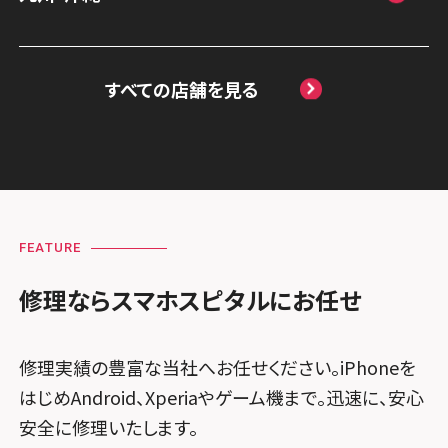
スマホスピタル 藤枝
郷
スマホスピタル岡山駅前
スマホスピタル by デジホ マークイズ福岡
スマホスピタル京橋
スマホスピタル名古屋駅前
スマホスピタル埼玉大宮
ももち
スマホスピタル高松
すべての店舗を見る
スマホスピタル by デジホ天王寺ミオ
スマホスピタル名古屋金山
スマホスピタル テルル蒲生
スマホスピタル 香椎九産大前
スマホスピタル西条
スマホスピタル難波
スマホスピタル 大府
スマホスピタル テルル新越谷
スマホスピタル福岡天神
スマホスピタル高知
スマホスピタル高槻
スマホスピタル 西枇杷島
スマホスピタル テルル草加花栗
スマホスピタル熊本下通
スマホスピタルイオンタウン茨木太田
スマホスピタル 尾張旭
スマホスピタル テルル東川口
FEATURE
スマホスピタル GODOモバイル大分府内町
スマホスピタル江坂
スマホスピタル ゲオデジタルベース名古屋
スマホスピタル船橋FACE
修理ならスマホスピタルにお任せ
スマホスピタル沖縄美里
焼山
スマホスピタルくずはモール
スマホスピタル柏
スマホスピタル知多
修理実績の豊富な当社へお任せください。iPhoneを
スマホスピタルビオルネ枚方
スマホスピタル 佐倉
はじめAndroid、Xperiaやゲーム機まで。迅速に、安心
スマホスピタル平和が丘
スマホスピタル住道オペラパーク
スマホスピタル テルル松戸五香
安全に修理いたします。