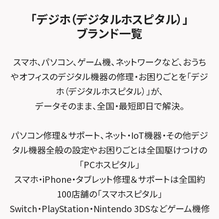
法人サービス
ゲーム機修理メニュー
スマホスピタル 佐倉
スマホスピタル平和が丘
スマホスピタル住道オペラパーク
「デジホ（デジタルホスピタル）」
FCNTスマートフォン修理
スマホスピタル テルル松戸五香
MacBook修理メニュー
ブランド一覧
スマホスピタル春日井勝川
スマホスピタル東大阪ロンモール布施
POSレジ緊急サポート
スマホスピタル テルル南流山
Surface修理メニュー
スマホスピタル堺
スマホ、パソコン、ゲーム機、ネットワークなど、おうち
スマホスピタル テルル宮野木
やオフィスのデジタル機器の修理・お困りごとを「デジ
スマホスピタル 堺出張所
ホ（デジタルホスピタル）」が、
スマホスピタル千葉
スマホスピタル京都河原町
データそのまま、全国・最短即日で解決。
スマホスピタル 東京大手町
スマホスピタル by デジホ 京都駅前
パソコン修理＆サポート、ネット・IoT機器・その他デジ
スマホスピタル 大森
スマホスピタル宇治槙島
タル機器全般の設定やお困りごとは全国駆けつけの
スマホスピタル練馬
スマホスピタル烏丸
「PCホスピタル」
スマホ・iPhone・タブレット修理＆サポートは全国約
スマホスピタル 神田
スマホスピタル 京都宇治
100店舗の「スマホスピタル」
スマホスピタル三軒茶屋
スマホスピタル 福知山
Switch・PlayStation・Nintendo 3DSなどゲーム機修