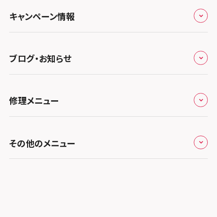
よくあるご質問
スマホスピタル テルル三芳
スマホスピタル 長野
プライバシーポリシー
スマホスピタル 浜松
スマホスピタル 大阪梅田
キャンペーン情報
中国・四国
スマホスピタル 熊谷
スマホスピタル静岡パルコ
郵送修理依頼
スマホスピタル by デジホ 梅田地下（うめちか）
スマホスピタル 松江
九州・沖縄
ノートン申込みキャンペーン
スマホスピタル ゲオデジタルベース川口元郷
スマホスピタル 藤枝
スマホスピタル京橋
ブログ・お知らせ
スマホスピタル岡山駅前
スマホスピタル by デジホ マークイズ福岡もも
ち
キャンペーン一覧
スマホスピタル埼玉大宮
スマホスピタル名古屋駅前
スマホスピタル by デジホ天王寺ミオ
スマホスピタル高松
お役立ち情報
スマホスピタル 香椎九産大前
スマホスピタル テルル蒲生
スマホスピタル名古屋金山
修理メニュー
スマホスピタル難波
スマホスピタル西条
お知らせ
スマホスピタル福岡天神
スマホスピタル テルル新越谷
スマホスピタル 大府
スマホスピタル高槻
スマホスピタル高知
修理メニュー トップ
スマホスピタル熊本下通
スマホスピタル テルル草加花栗
スマホスピタル 西枇杷島
その他のメニュー
スマホスピタルイオンタウン茨木太田
iPhone修理メニュー
スマホスピタル GODOモバイル大分府内町
スマホスピタル テルル東川口
スマホスピタル 尾張旭
スマホスピタル江坂
加盟店募集
スマホスピタル沖縄美里
iPad修理メニュー
スマホスピタル船橋FACE
スマホスピタル ゲオデジタルベース名古屋焼山
スマホスピタルくずはモール
スタッフ募集
Android修理メニュー
スマホスピタル柏
スマホスピタル知多
スマホスピタルビオルネ枚方