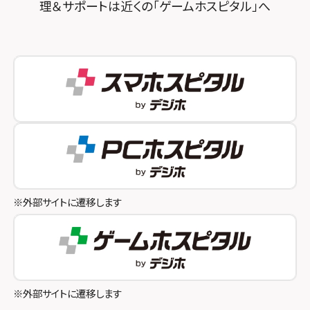
理＆サポートは近くの「ゲームホスピタル」へ
スマホスピタル秋葉原
スマホスピタル神戸三宮
スマホスピタル 新宿
スマホスピタル西宮北口
スマホスピタル 自由が丘
スマホスピタル by デジホ 姫路キャスパ
スマホスピタルオリナス錦糸町
スマホスピタル伊丹
スマホスピタル テルル成増
スマホスピタル奈良生駒
スマホスピタル池袋
スマホスピタル和歌山
スマホスピタル八王子
※外部サイトに遷移します
スマホスピタル町田
スマホスピタル吉祥寺
スマホスピタル立川
※外部サイトに遷移します