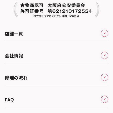
店舗一覧
全国
会社情報
北海道・東北
修理サービスの特長
スマホスピタル大丸札幌
関東
修理の流れ
会社概要
スマホスピタル宇都宮
北陸・甲信越
来店修理の流れ
総務省登録業者
スマホスピタル 高崎
スマホスピタルアル・プラザ小松
東海
FAQ
郵送修理の流れ
スマホスピタル鴻巣
特定商取引法に関する表記
スマホスピタル 北陸総合修理センター
スマホスピタル岐阜
関西