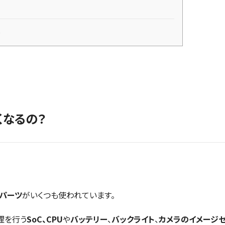
る
くなるの？
パーツ
がいくつも使われています。
理を行う
SoC、CPU
や
バッテリー
、
バックライト
、
カメラのイメージ