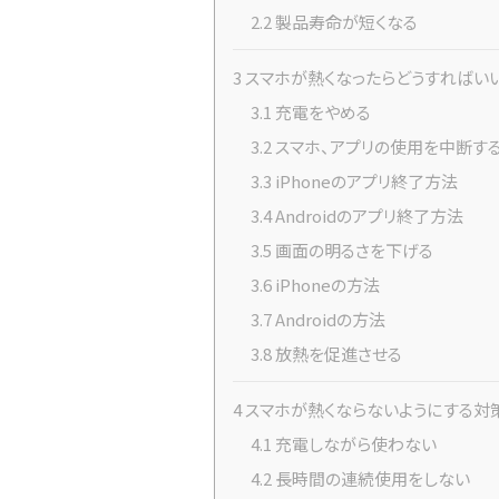
2.2
製品寿命が短くなる
3
スマホが熱くなったらどうすればい
3.1
充電をやめる
3.2
スマホ、アプリの使用を中断す
3.3
iPhoneのアプリ終了方法
3.4
Androidのアプリ終了方法
3.5
画面の明るさを下げる
3.6
iPhoneの方法
3.7
Androidの方法
3.8
放熱を促進させる
4
スマホが熱くならないようにする対
4.1
充電しながら使わない
4.2
長時間の連続使用をしない